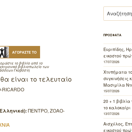
Αναζήτηση
για:
ΠΡΟΣΦΑΤΑ
Ευριπίδης, Ηρ
ΑΓΟΡΑΣΤΕ ΤΟ
εικοστού πρώ
17/07/2026
οράστε το βιβλίο από το
εκτρονικό βιβλιοπωλείο των
δόσεων Γκοβόστη
Χτυπήματα τ
 θα είναι το τελευταίο
συγκινήσεις κ
Μασιμίλα Ντό
O-RICARDO
15/07/2026
20 + 1 βιβλία
το καλοκαίρι 
Ελληνικά):
ΠΕΝΤΡΟ, ΖΟΑΟ-
13/07/2026
Αισχύλος, Επ
ΧΝΙΑ
εικοστού πρώ