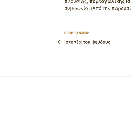
πλούσιας,
πορτογαλικής Ισ
συμφωνία. (Από την παρουσί
Πλοήγηση
Προηγούμενο
ΠΡΟΗΓΟΥΜΕΝΗ
άρθρων
άρθρο
Ιστορία του ψεύδους