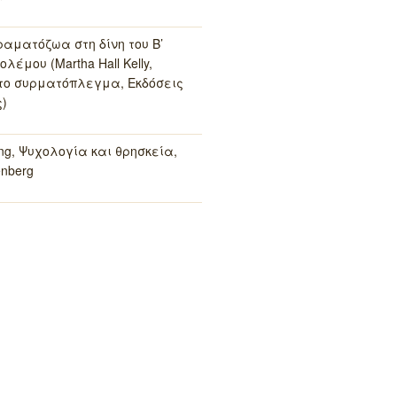
ραματόζωα στη δίνη του Β’
λέμου (Martha Hall Kelly,
το συρματόπλεγμα, Εκδόσεις
)
ung, Ψυχολογία και θρησκεία,
enberg