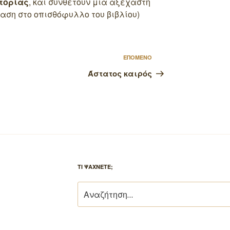
τορίας
, και συνθέτουν μια αξέχαστη
αση στο οπισθόφυλλο του βιβλίου)
Επόμενο
ΕΠΟΜΕΝΟ
άρθρο
Άστατος καιρός
ΤΙ ΨΑΧΝΕΤΕ;
Αναζήτηση
για: