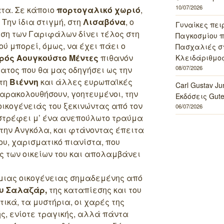
10/07/2026
τα. Σε κάποιο
πορτογαλικό χωριό
,
Την ίδια στιγμή, στη
Λισαβόνα
, ο
Γυναίκες πει
ση των Γαριφάλων δίνει τέλος στη
Παγκοσμίου πο
Πού μπορεί, όμως, να έχει πάει ο
Πασχαλιές σ
ρός Αουγκούστο Μέντες
πιθανόν
Κλειδάριθμος
08/07/2026
ματος που θα μας οδηγήσει ως την
 τη
Βιέννη
και άλλες ευρωπαϊκές
Carl Gustav J
αρακολουθήσουν, γοητευμένοι, την
Εκδόσεις Gut
 οικογένειάς του ξεκινώντας από τον
06/07/2026
πιστρέφει μ’ ένα ανεπούλωτο τραύμα
στην Ανγκόλα, και φτάνοντας έπειτα
ου, χαρισματικό πιανίστα, που
ς των οικείων του και απολαμβάνει
ο μιας οικογένειας σημαδεμένης από
υ Σαλαζάρ,
της καταπίεσης και του
ικά, τα μυστήρια, οι χαρές της
ς, ενίοτε τραγικής, αλλά πάντα