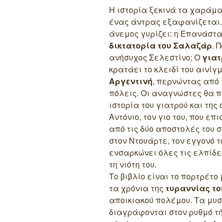
Η ιστορία ξεκινά τα χαράμα
ένας άντρας εξαφανίζεται. 
άνεμος γυρίζει: η Επανάστα
δικτατορία του Σαλαζάρ
. 
ανήσυχος Σελεστίνο; Ο
γιατ
κρατάει το κλειδί του αινίγ
Αργεντινή
, περνώντας από
πόλεις. Οι αναγνώστες θα π
ιστορία του γιατρού και της
Αντόνιο, τον γιο του, που ε
από τις δύο αποστολές του 
στον Ντουάρτε, τον εγγονό τ
ενσαρκώνει όλες τις ελπίδε
τη νιότη του.
Το βιβλίο είναι το πορτρέτ
τα χρόνια της
τυραννίας το
αποικιακού πολέμου. Τα μυστ
διαγράφονται στον ρυθμό τή