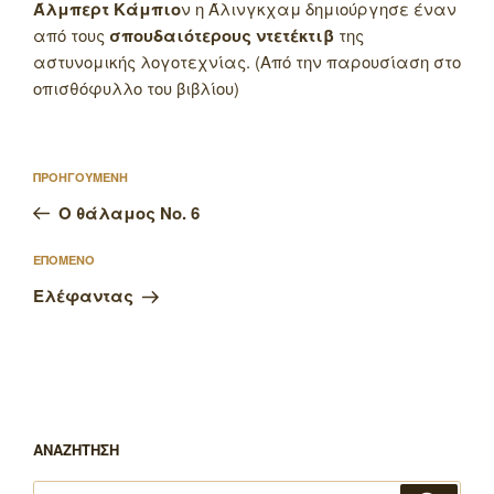
Άλμπερτ Κάμπιο
ν η Άλινγκχαμ δημιούργησε έναν
από τους
σπουδαιότερους ντετέκτιβ
της
αστυνομικής λογοτεχνίας. (Από την παρουσίαση στο
οπισθόφυλλο του βιβλίου)
Πλοήγηση
Προηγούμενο
ΠΡΟΗΓΟΥΜΕΝΗ
άρθρων
άρθρο
Ο θάλαμος Νο. 6
Επόμενο
ΕΠΟΜΕΝΟ
άρθρο
Ελέφαντας
ΑΝΑΖΗΤΗΣΗ
Αναζήτηση