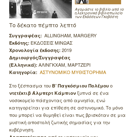
Αγοράστε το βιβλίο από το
ηλεκτρονικό βιβλιοπωλείο
των Εκδόσεων Γκοβόστη
Το δέκατο πέμπτο λεπτό
Συγγραφέας:
ALLINGHAM, MARGERY
Εκδότης:
ΕΚΔΟΣΕΙΣ ΜΙΝΩΑΣ
Χρονολογία έκδοσης:
2019
Δημιουργός/Συγγραφέας
(Ελληνικά):
ΑΛΙΝΓΚΧΑΜ, ΜΑΡΤΖΕΡΙ
Κατηγορία:
ΑΣΤΥΝΟΜΙΚΟ ΜΥΘΙΣΤΟΡΗΜΑ
Στο ξέσπασμα του
Β’ Παγκόσμιου Πολέμου
ο
ντετέκτιβ Άλμπερτ Κάμπιον
ξυπνά σε ένα
νοσοκομείο πάσχοντας από αμνησία, ενώ
κατηγορείται για επίθεση σε αστυνομικό. Το μόνο
που μπορεί να θυμηθεί είναι πως βρισκόταν σε μια
μυστική αποστολή ζωτικής σημασίας για την
κυβέρνηση.
Δραπετεύοντας
από το νοσοκομείο και