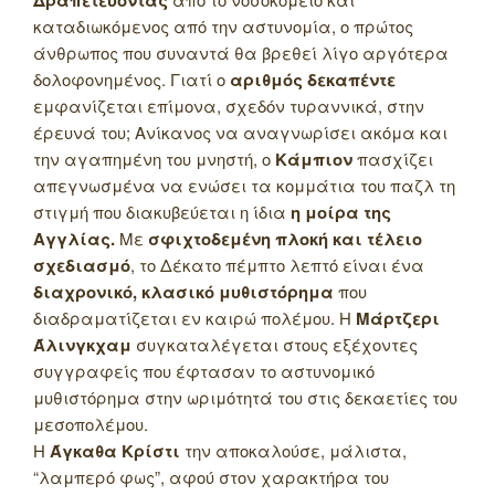
καταδιωκόμενος από την αστυνομία, ο πρώτος
άνθρωπος που συναντά θα βρεθεί λίγο αργότερα
δολοφονημένος. Γιατί ο
αριθμός δεκαπέντε
εμφανίζεται επίμονα, σχεδόν τυραννικά, στην
έρευνά του; Ανίκανος να αναγνωρίσει ακόμα και
την αγαπημένη του μνηστή, ο
Κάμπιον
πασχίζει
απεγνωσμένα να ενώσει τα κομμάτια του παζλ τη
στιγμή που διακυβεύεται η ίδια
η μοίρα της
Αγγλίας.
Με
σφιχτοδεμένη πλοκή και τέλειο
σχεδιασμό
, το Δέκατο πέμπτο λεπτό είναι ένα
διαχρονικό, κλασικό μυθιστόρημα
που
διαδραματίζεται εν καιρώ πολέμου. Η
Μάρτζερι
Άλινγκχαμ
συγκαταλέγεται στους εξέχοντες
συγγραφείς που έφτασαν το αστυνομικό
μυθιστόρημα στην ωριμότητά του στις δεκαετίες του
μεσοπολέμου.
Η
Άγκαθα Κρίστι
την αποκαλούσε, μάλιστα,
“λαμπερό φως”, αφού στον χαρακτήρα του