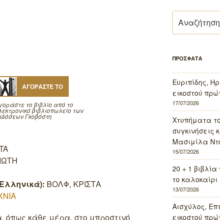
Αναζήτηση
για:
ΠΡΟΣΦΑΤΑ
Ευριπίδης, Ηρ
ΑΓΟΡΑΣΤΕ ΤΟ
εικοστού πρώ
17/07/2026
γοράστε το βιβλίο από το
λεκτρονικό βιβλιοπωλείο των
κδόσεων Γκοβόστη
Χτυπήματα τ
συγκινήσεις κ
Μασιμίλα Ντό
TA
15/07/2026
ΙΩΤΗ
20 + 1 βιβλία
το καλοκαίρι 
Ελληνικά):
ΒΟΛΦ, ΚΡΙΣΤΑ
13/07/2026
ΧΝΙΑ
Αισχύλος, Επ
, όπως κάθε μέρα, στο μπροστινό
εικοστού πρώ