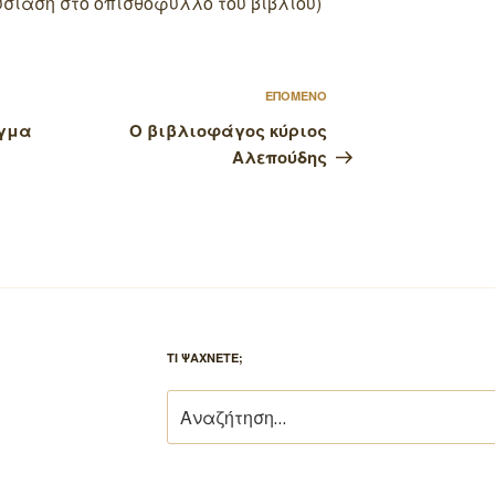
υσίαση στο οπισθόφυλλο του βιβλίου)
Επόμενο
ΕΠΟΜΕΝΟ
άρθρο
εγμα
Ο βιβλιοφάγος κύριος
Αλεπούδης
ΤΙ ΨΑΧΝΕΤΕ;
Αναζήτηση
για: