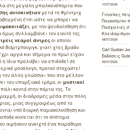
10/07/2026
ίπλα στη μεγάλη μπαλκονόπορτα που
σης αυτοκινήτων
μετά τη Φρίντριχ
Γυναίκες πει
ραβηγμένη έτσι ώστε να μπορεί να
Παγκοσμίου πο
υφοκοιτάζει
, με την ψευδαίσθηση ότι
Πασχαλιές σ
α όμως συλλαμβάνει τον εαυτό της
Κλειδάριθμος
08/07/2026
ι
τρεις νεαροί άντρες
οι οποίοι
ό Βάρτμπουργκ, γιατί χτες βράδυ
Carl Gustav J
μέχρι αργά και σήμερα το πρωί είχαν
Εκδόσεις Gut
ύ η ίδια προλάβει να επιδοθεί σε
06/07/2026
ερικό μονόλογο, προτού στοχαστεί
η την άλλη γλώσσα» που στο μέλλον
ει τον υπαρξιακό τρόμο, οι
μυστικοί
πάλι κοντά στην πόρτα της. Το
ραμμή, οι διαδρομές μέσα στην πόλη
ριας, μιας συγγραφέως από το
ονται υπό διαρκή παρακολούθηση και
 αποδεικνύεται ότι το σύστημα
που αφήνουν ανοιχτό ένα παράθυρο