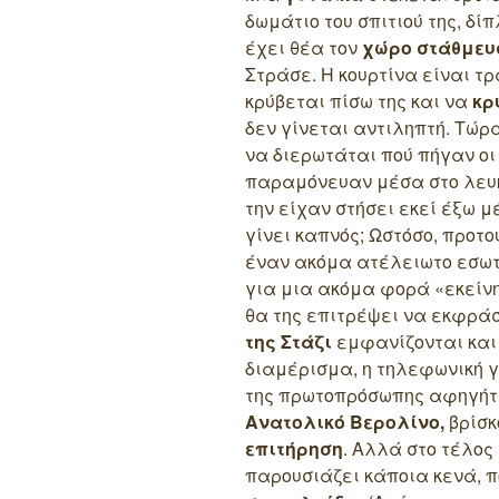
δωμάτιο του σπιτιού της, δ
έχει θέα τον
χώρο στάθμευ
Στράσε. Η κουρτίνα είναι τ
κρύβεται πίσω της και να
κρ
δεν γίνεται αντιληπτή. Τώρ
να διερωτάται πού πήγαν ο
παραμόνευαν μέσα στο λευκ
την είχαν στήσει εκεί έξω 
γίνει καπνός;
Ωστόσο, προτο
έναν ακόμα ατέλειωτο εσωτ
για μια ακόμα φορά «εκείν
θα της επιτρέψει να εκφράσ
της Στάζι
εμφανίζονται και 
διαμέρισμα, η τηλεφωνική γ
της πρωτοπρόσωπης αφηγήτ
Ανατολικό Βερολίνο,
βρίσκ
επιτήρηση
. Αλλά στο τέλος
παρουσιάζει κάποια κενά, 