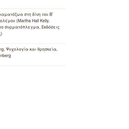
ραματόζωα στη δίνη του Β’
λέμου (Martha Hall Kelly,
το συρματόπλεγμα, Εκδόσεις
)
ung, Ψυχολογία και θρησκεία,
enberg