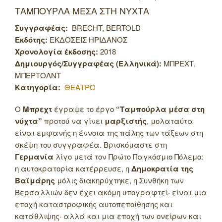
ΤΑΜΠΟΥΡΛΑ ΜΕΣΑ ΣΤΗ ΝΥΧΤΑ
Συγγραφέας:
BRECHT, BERTOLD
Εκδότης:
ΕΚΔΟΣΕΙΣ ΗΡΙΔΑΝΟΣ
Χρονολογία έκδοσης:
2018
Δημιουργός/Συγγραφέας (Ελληνικά):
ΜΠΡΕΧΤ,
ΜΠΕΡΤΟΛΝΤ
Κατηγορία:
ΘΕΑΤΡΟ
Ο
Μπρεχτ
έγραψε το έργο
“Ταμπούρλα μέσα στη
νύχτα”
προτού να γίνει
μαρξιστής
, μολαταύτα
είναι εμφανής η έννοια της πάλης των τάξεων στη
σκέψη του συγγραφέα. Βρισκόμαστε στη
Γερμανία
λίγο μετά τον Πρώτο Παγκόσμιο Πόλεμο:
η αυτοκρατορία κατέρρευσε, η
Δημοκρατία της
Βαϊμάρης
μόλις διακηρύχτηκε, η Συνθήκη των
Βερσαλλιών δεν έχει ακόμη υπογραφτεί· είναι μια
εποχή καταστροφικής αυτοπεποίθησης και
κατάθλιψης· αλλά και μια εποχή των ονείρων και