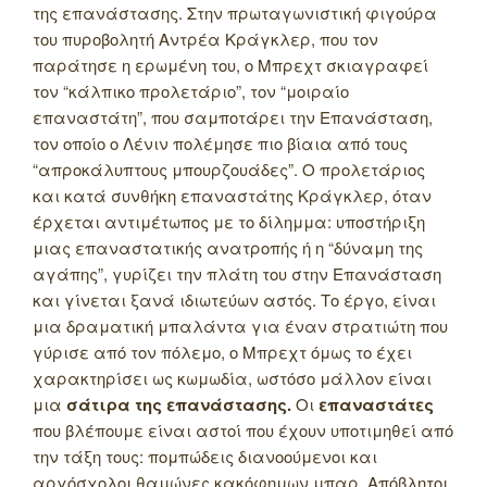
της επανάστασης.
Στην πρωταγωνιστική φιγούρα
του πυροβολητή Αντρέα Κράγκλερ, που τον
παράτησε η ερωμένη του, ο Μπρεχτ σκιαγραφεί
τον “κάλπικο προλετάριο”, τον “μοιραίο
επαναστάτη”, που σαμποτάρει την Επανάσταση,
τον οποίο ο Λένιν πολέμησε πιο βίαια από τους
“απροκάλυπτους μπουρζουάδες”. Ο προλετάριος
και κατά συνθήκη επαναστάτης Κράγκλερ, όταν
έρχεται αντιμέτωπος με το δίλημμα: υποστήριξη
μιας επαναστατικής ανατροπής ή η “δύναμη της
αγάπης”, γυρίζει την πλάτη του στην Επανάσταση
και γίνεται ξανά ιδιωτεύων αστός. Το έργο, είναι
μια δραματική μπαλάντα για έναν στρατιώτη που
γύρισε από τον πόλεμο, ο Μπρεχτ όμως το έχει
χαρακτηρίσει ως κωμωδία, ωστόσο μάλλον είναι
μια
σάτιρα της επανάστασης.
Οι
επαναστάτες
που βλέπουμε είναι αστοί που έχουν υποτιμηθεί από
την τάξη τους: πομπώδεις διανοούμενοι και
αργόσχολοι θαμώνες κακόφημων μπαρ. Απόβλητοι