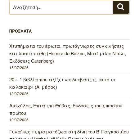
Αναζήτηση
Αναζή
για:
ΠΡΟΣΦΑΤΑ
Χτυπήματα του έρωτα, πρωτόγνωρες συγκινήσεις
και λοιπά πάθη (Honore de Balzac, Μασιμίλα Ντόνι,
Εκδόσεις Gutenberg)
15/07/2026
20 + 1 βιβλία που αξίζει να διαβάσετε αυτό το
καλοκαίρι (Α’ μέρος)
13/07/2026
Αισχύλος, Επτά επί Θήβας, Εκδόσεις του εικοστού
πρώτου
10/07/2026
Γυναίκες πειραματόζωα στη δίνη του Β’ Παγκοσμίου
πολέμου (Martha Hall Kelly, Πασχαλιές στο