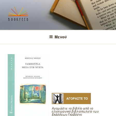
Μετάβαση
στο
περιεχόμενο
BOOKFEED
μοιραζόμαστε την αγάπη για τα βιβλία και τη γνώση!
Μενού
ΑΓΟΡΑΣΤΕ ΤΟ
Αγοράστε το βιβλίο από το
ηλεκτρονικό βιβλιοπωλείο των
Εκδόσεων Γκοβόστη