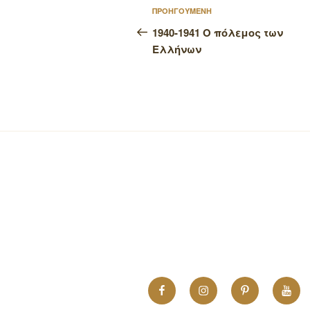
Πλοήγηση
Προηγούμενο
ΠΡΟΗΓΟΥΜΕΝΗ
άρθρων
άρθρο
1940-1941 Ο πόλεμος των
Ελλήνων
Facebook
Instagram
Pinterest
YouT