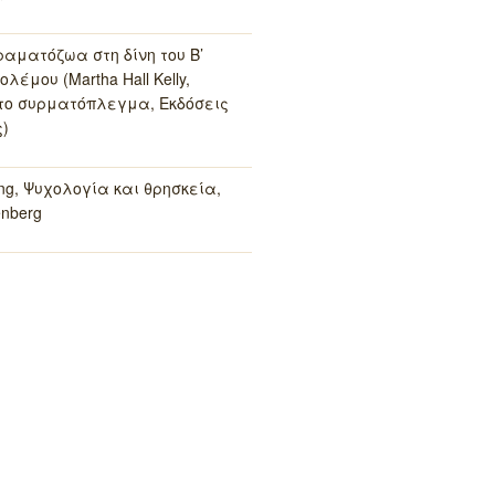
ραματόζωα στη δίνη του Β’
λέμου (Martha Hall Kelly,
το συρματόπλεγμα, Εκδόσεις
)
ung, Ψυχολογία και θρησκεία,
enberg