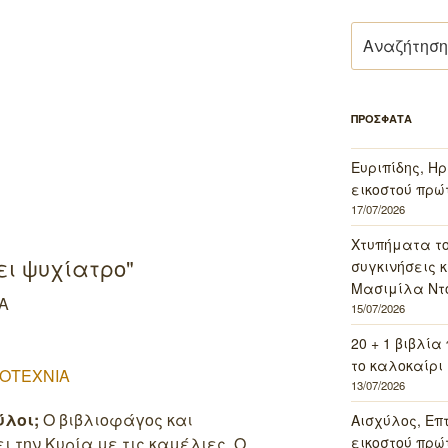
Αναζήτηση
για:
ΠΡΟΣΦΑΤΑ
Ευριπίδης, Ηρ
εικοστού πρώ
17/07/2026
Χτυπήματα τ
ει ψυχίατρο"
συγκινήσεις κ
Μασιμίλα Ντό
ΙΑ
15/07/2026
20 + 1 βιβλία
το καλοκαίρι 
ΟΤΕΧΝΙΑ
13/07/2026
ύλοι;
Ο βιβλιοφάγος και
Αισχύλος, Επ
ι την Κυρία με τις καμέλιες. Ο
εικοστού πρώ