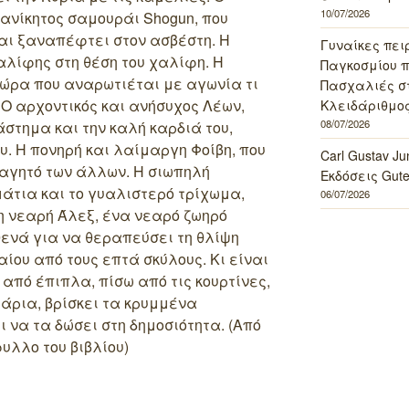
10/07/2026
ανίκητος σαμουράι Shogun, που
και ξαναπέφτει στον ασβέστη. Η
Γυναίκες πει
χαλίφης στη θέση του χαλίφη. Η
Παγκοσμίου πο
ώρα που αναρωτιέται με αγωνία τι
Πασχαλιές σ
.
Ο αρχοντικός και ανήσυχος Λέων,
Κλειδάριθμος
08/07/2026
στημα και την καλή καρδιά του,
υ. Η πονηρή και λαίμαργη Φοίβη, που
Carl Gustav J
φαγητό των άλλων. Η σιωπηλή
Εκδόσεις Gut
άτια και το γυαλιστερό τρίχωμα,
06/07/2026
 η νεαρή Άλεξ, ένα νεαρό ζωηρό
θενά για να θεραπεύσει τη θλίψη
ίου από τους επτά σκύλους. Κι είναι
 από έπιπλα, πίσω από τις κουρτίνες,
άρια, βρίσκει τα κρυμμένα
να τα δώσει στη δημοσιότητα. (Από
υλλο του βιβλίου)