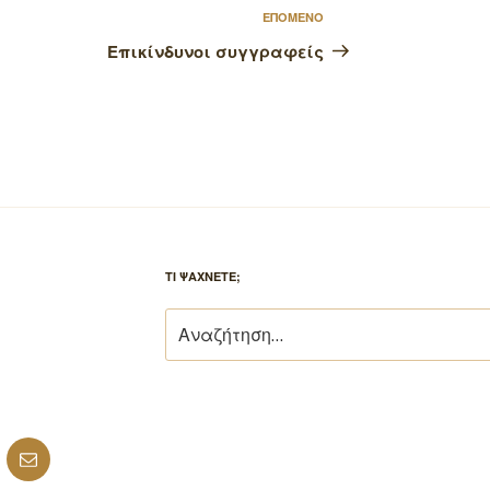
Επόμενο
ΕΠΟΜΕΝΟ
άρθρο
Επικίνδυνοι συγγραφείς
ΤΙ ΨΑΧΝΕΤΕ;
Αναζήτηση
για:
ube
Email