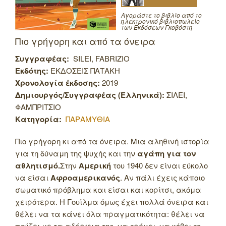
Αγοράστε το βιβλίο από το
ηλεκτρονικό βιβλιοπωλείο
των Εκδόσεων Γκοβόστη
Πιο γρήγορη και από τα όνειρα
Συγγραφέας:
SILEI, FABRIZIO
Εκδότης:
ΕΚΔΟΣΕΙΣ ΠΑΤΑΚΗ
Χρονολογία έκδοσης:
2019
Δημιουργός/Συγγραφέας (Ελληνικά):
ΣΙΛΕΙ,
ΦΑΜΠΡΙΤΣΙΟ
Κατηγορία:
ΠΑΡΑΜΥΘΙΑ
Πιο γρήγορη κι από τα όνειρα. Μια αληθινή ιστορία
για τη δύναμη της ψυχής και την
αγάπη για τον
αθλητισμό.
Στην
Αμερική
του 1940 δεν είναι εύκολο
να είσαι
Αφροαμερικανός
. Αν πάλι έχεις κάποιο
σωματικό πρόβλημα και είσαι και κορίτσι, ακόμα
χειρότερα. Η Γουίλμα όμως έχει πολλά όνειρα και
θέλει να τα κάνει όλα πραγματικότητα: θέλει να
παίζει με τα αδέρφια της, να τρέχει, να κόβει το