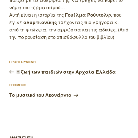
νήμα του τερματισμού…
Αυτή είναι η ιστορία της
Γουίλμα Ρούντολφ
, που
έγινε
ολυμπιονίκης
τρέχοντας πιο γρήγορα κι
από τη φτώχεια, την αρρώστια και τις αδικίες. (Από
την παρουσίαση στο οπισθόφυλλο του βιβλίου)
Πλοήγηση
Προηγούμενο
ΠΡΟΗΓΟΥΜΕΝΗ
άρθρων
άρθρο
Η ζωή των παιδιών στην Αρχαία Ελλάδα
Επόμενο
ΕΠΟΜΕΝΟ
άρθρο
Το μυστικό του Λεονάρντο
ΑΝΑΖΗΤΗΣΗ