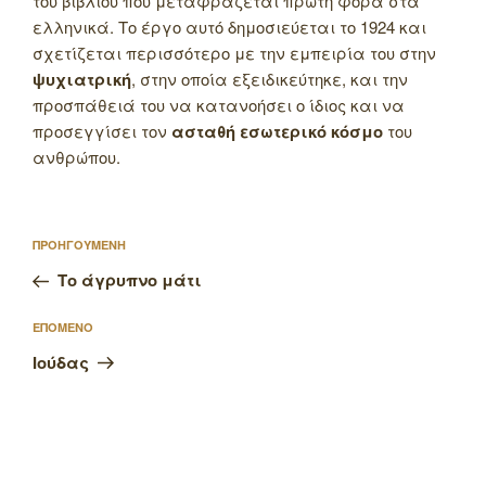
του βιβλίου που μεταφράζεται πρώτη φορά στα
ελληνικά.
Το έργο αυτό δημοσιεύεται το 1924 και
σχετίζεται περισσότερο με την εμπειρία του στην
ψυχιατρική
, στην οποία εξειδικεύτηκε, και την
προσπάθειά του να κατανοήσει ο ίδιος και να
προσεγγίσει τον
ασταθή εσωτερικό κόσμο
του
ανθρώπου.
Πλοήγηση
Προηγούμενο
ΠΡΟΗΓΟΥΜΕΝΗ
άρθρων
άρθρο
Το άγρυπνο μάτι
Επόμενο
ΕΠΟΜΕΝΟ
άρθρο
Ιούδας