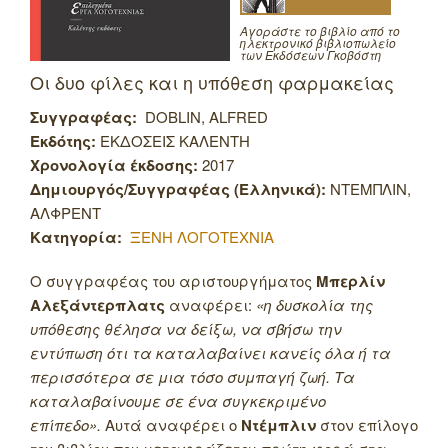
Αγοράστε το βιβλίο από το
ηλεκτρονικό βιβλιοπωλείο
των Εκδόσεων Γκοβόστη
Οι δυο φίλες και η υπόθεση φαρμακείας
Συγγραφέας:
DOBLIN, ALFRED
Εκδότης:
ΕΚΔΟΣΕΙΣ ΚΑΛΕΝΤΗ
Χρονολογία έκδοσης:
2017
Δημιουργός/Συγγραφέας (Ελληνικά):
ΝΤΕΜΠΛΙΝ,
ΑΛΦΡΕΝΤ
Κατηγορία:
ΞΕΝΗ ΛΟΓΟΤΕΧΝΙΑ
Ο συγγραφέας του αριστουργήματος
Μπερλίν
Αλεξάντερπλατς
αναφέρει:
«η δυσκολία της
υπόθεσης θέλησα να δείξω, να σβήσω την
εντύπωση ότι τα καταλαβαίνει κανείς όλα ή τα
περισσότερα σε μια τόσο συμπαγή ζωή. Τα
καταλαβαίνουμε σε ένα συγκεκριμένο
επίπεδο».
Αυτά αναφέρει ο
Ντέμπλιν
στον επίλογο