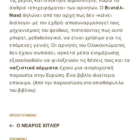
σαθρά «επιχειρήματα» των αρνητών.
Ο
Βιντάλ-
Νακέ
δηλώνει από την αρχή πως δεν «κάνει
διάλογο» με τον εχθρό: αποσυναρμολογεί τους
μηχανισμούς του ψεύδους, πιστεύοντας πως αυτό
μπορεί, μεθοδολογικά, να είναι χρήσιμο για τις
επόμενες γενιές. Οι αρνητές του Ολοκαυτώματος
δεν έχουν σωπάσει, αρκετά μέσα ενημέρωσης
εξακολουθούν να φιλοξενούν τις θέσεις τους και τα
ναζιστικά κόμματα
έχουν μια ανησυχητική
παρουσία στην Ευρώπη. Ένα βιβλίο ιδιαίτερα
επίκαιρο. (Από την παρουσίαση στο οπισθόφυλλο
του βιβλίου)
Πλοήγηση
Προηγούμενο
ΠΡΟΗΓΟΥΜΕΝΗ
άρθρων
άρθρο
Ο ΝΕΑΡΟΣ ΧΙΤΛΕΡ
Επόμενο
ΕΠΟΜΕΝΟ