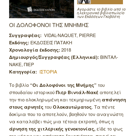
Αγοράστε το βιβλίο από το
ηλεκτρονικό βιβλιοπωλείο
των Εκδόσεων Γκοβόστη
ΟΙ ΔΟΛΟΦΟΝΟΙ ΤΗΣ ΜΝΗΜΗΣ
Συγγραφέας:
VIDAL-NAQUET, PIERRE
Εκδότης:
ΕΚΔΟΣΕΙΣ ΠΑΤΑΚΗ
Χρονολογία έκδοσης:
2018
Δημιουργός/Συγγραφέας (Ελληνικά):
ΒΙΝΤΑΛ-
ΝΑΚΕ, ΠΙΕΡ
Κατηγορία:
ΙΣΤΟΡΙΑ
Το βιβλίο
“Οι Δολοφόνοι της Μνήμης”
του
σπουδαίου ιστορικού
Πιερ Βιντάλ-Νακέ
αποτελεί
την πιο ολοκληρωμένη και τεκμηριωμένη
απάντηση
στους αρνητές
του
Ολοκαυτώματος
. Τα πέντε
δοκίμια που το αποτελούν, βοηθούν τον αναγνώστη
να καταλάβει πώς μια τέτοια εκτροπή, όπως η
άρνηση της χιτλερικής γενοκτονίας,
είδε το φως
της μέρας και απέκτησε δημοσιότητα, παρά τα