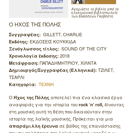
Αγοράστε το βιβλίο από το
ηλεκτρονικό βιβλιοπωλείο
των Εκδόσεων Γκοβόστη
Ο ΗΧΟΣ ΤΗΣ ΠΟΛΗΣ
Συγγραφέας:
GILLETT, CHARLIE
Εκδότης:
ΕΚΔΟΣΕΙΣ ΚΟΥΚΚΙΔΑ
Ξενόγλωσσος τίτλος:
SOUND OF THE CITY
Χρονολογία έκδοσης:
2018
Μετάφραση:
ΠΑΠΑΔΗΜΗΤΡΙΟΥ, ΧΙΛΝΤΑ
Δημιουργός/Συγγραφέας (Ελληνικά):
ΤΖΙΛΕΤ,
ΤΣΑΡΛΙ
Κατηγορία:
ΤΕΧΝΗ
Ο
Ήχος της Πόλης
αποτελεί πια ένα κλασικό έργο
αναφοράς για την ιστορία του
rock ‘n’ roll,
δίνοντας
στη μουσική αυτή τη θέση που δικαιούνταν στην
ιστορία της λαϊκής μουσικής. Πρόκειται για μια
απαράμιλλη έρευνα
σε βάθος της επανάστασης
που συντελέστηκε στη λαϊκή μουσική μεταξύ των