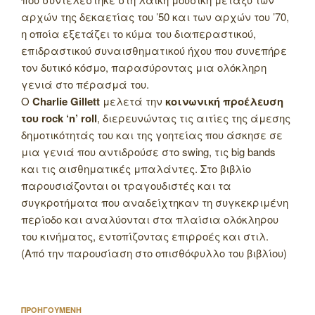
αρχών της δεκαετίας του ’50 και των αρχών του ’70,
η οποία εξετάζει το κύμα του διαπεραστικού,
επιδραστικού συναισθηματικού ήχου που συνεπήρε
τον δυτικό κόσμο, παρασύροντας μια ολόκληρη
γενιά στο πέρασμά του.
Ο
Charlie Gillett
μελετά την
κοινωνική προέλευση
του rock ‘n’ roll
, διερευνώντας τις αιτίες της άμεσης
δημοτικότητάς του και της γοητείας που άσκησε σε
μια γενιά που αντιδρούσε στο swing, τις big bands
και τις αισθηματικές μπαλάντες. Στο βιβλίο
παρουσιάζονται οι τραγουδιστές και τα
συγκροτήματα που αναδείχτηκαν τη συγκεκριμένη
περίοδο και αναλύονται στα πλαίσια ολόκληρου
του κινήματος, εντοπίζοντας επιρροές και στιλ.
(Από την παρουσίαση στο οπισθόφυλλο του βιβλίου)
Πλοήγηση
Προηγούμενο
ΠΡΟΗΓΟΥΜΕΝΗ