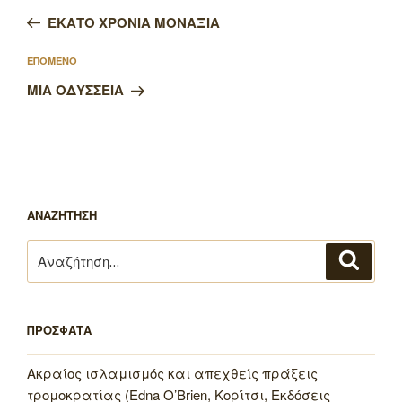
άρθρων
άρθρο
ΕΚΑΤΟ ΧΡΟΝΙΑ ΜΟΝΑΞΙΑ
Επόμενο
ΕΠΟΜΕΝΟ
άρθρο
ΜΙΑ ΟΔΥΣΣΕΙΑ
ΑΝΑΖΗΤΗΣΗ
Αναζήτηση
Αναζή
για:
ΠΡΟΣΦΑΤΑ
Ακραίος ισλαμισμός και απεχθείς πράξεις
τρομοκρατίας (Edna O’Brien, Κορίτσι, Εκδόσεις