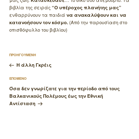
Κατασκεύασε
βιβλία της σειράς
“Ο υπέροχος πλανήτης μας”
ενθαρρύνουν τα παιδιά
να ανακαλύψουν και να
κατανοήσουν τον κόσμο.
(Από την παρουσίαση στο
οπισθόφυλλο του βιβλίου)
Πλοήγηση
Προηγούμενο
ΠΡΟΗΓΟΥΜΕΝΗ
άρθρων
άρθρο
Η άλλη Γκρέις
Επόμενο
ΕΠΟΜΕΝΟ
άρθρο
Όσα δεν γνωρίζατε για την περίοδο από τους
Βαλκανικούς Πολέμους έως την Εθνική
Αντίσταση