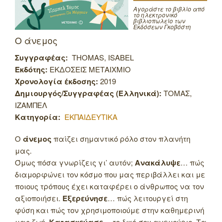
Αγοράστε το βιβλίο από
το ηλεκτρονικό
βιβλιοπωλείο των
Εκδόσεων Γκοβόστη
Ο άνεμος
Συγγραφέας:
THOMAS, ISABEL
Εκδότης:
ΕΚΔΟΣΕΙΣ ΜΕΤΑΙΧΜΙΟ
Χρονολογία έκδοσης:
2019
Δημιουργός/Συγγραφέας (Ελληνικά):
ΤΟΜΑΣ,
ΙΖΑΜΠΕΛ
Κατηγορία:
ΕΚΠΑΙΔΕΥΤΙΚΑ
Ο
άνεμος
παίζει σημαντικό ρόλο στον πλανήτη
μας.
Όμως πόσα γνωρίζεις γι’ αυτόν;
Ανακάλυψε
… πώς
διαμορφώνει τον κόσμο που μας περιβάλλει και με
ποιους τρόπους έχει καταφέρει ο άνθρωπος να τον
αξιοποιήσει.
Εξερεύνησε
… πώς λειτουργεί στη
φύση και πώς τον χρησιμοποιούμε στην καθημερινή
μας ζωή.
… το δικό σου ανεμούριο.
Τα