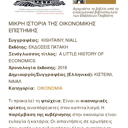
Αγοράστε το βιβλίο από το
ηλεκτρονικό βιβλιοπωλείο
των Εκδόσεων Γκοβόστη
ΜΙΚΡΗ ΙΣΤΟΡΙΑ ΤΗΣ ΟΙΚΟΝΟΜΙΚΗΣ
ΕΠΙΣΤΗΜΗΣ
Συγγραφέας:
KISHTAINY, NIALL
Εκδότης:
ΕΚΔΟΣΕΙΣ ΠΑΤΑΚΗ
Ξενόγλωσσος τίτλος:
A LITTLE HISTORY OF
ECONOMICS
Χρονολογία έκδοσης:
2018
Δημιουργός/Συγγραφέας (Ελληνικά):
ΚΙΣΤΕΙΝΙ,
ΝΑΙΑΛ
Κατηγορία:
ΟΙΚΟΝΟΜΙΑ
Τι προκαλεί τη
φτώχεια
; Είναι οι
οικονομικές
κρίσεις
αναπόφευκτες στον καπιταλισμό; Η
παρέμβαση της κυβέρνησης
στην οικονομία είναι
ευλογία ή κατάρα; Οι απαντήσεις σε ερωτήσεις
σαν αυτές μας ενδιαφέρουν όλους, εντούτοις το