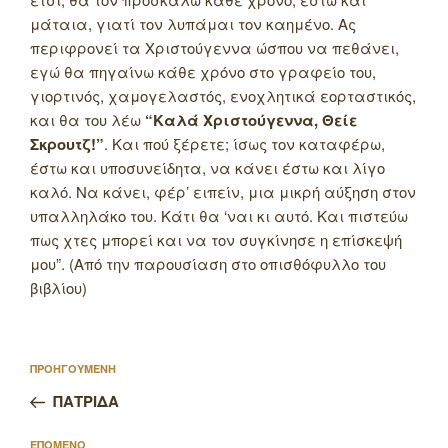
μάταια, γιατί τον λυπάμαι τον καημένο. Ας
περιφρονεί τα Χριστούγεννα ώσπου να πεθάνει,
εγώ θα πηγαίνω κάθε χρόνο στο γραφείο του,
γιορτινός, χαμογελαστός, ενοχλητικά εορταστικός,
και θα του λέω
“Καλά Χριστούγεννα, Θείε
Σκρουτζ!”
. Και πού ξέρετε; ίσως τον καταφέρω,
έστω και υποσυνείδητα, να κάνει έστω και λίγο
καλό. Να κάνει, φέρ’ ειπείν, μια μικρή αύξηση στον
υπαλληλάκο του. Κάτι θα ‘ναι κι αυτό. Και πιστεύω
πως χτες μπορεί και να τον συγκίνησε η επίσκεψή
μου”. (Από την παρουσίαση στο οπισθόφυλλο του
βιβλίου)
Πλοήγηση
Προηγούμενο
ΠΡΟΗΓΟΥΜΕΝΗ
άρθρων
άρθρο
ΠΑΤΡΙΔΑ
Επόμενο
ΕΠΟΜΕΝΟ