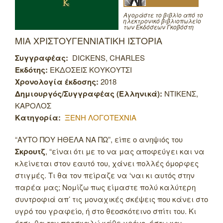
Αγοράστε το βιβλίο από το
ηλεκτρονικό βιβλιοπωλείο
των Εκδόσεων Γκοβόστη
ΜΙΑ ΧΡΙΣΤΟΥΓΕΝΝΙΑΤΙΚΗ ΙΣΤΟΡΙΑ
Συγγραφέας:
DICKENS, CHARLES
Εκδότης:
ΕΚΔΟΣΕΙΣ ΚΟΥΚΟΥΤΣΙ
Χρονολογία έκδοσης:
2018
Δημιουργός/Συγγραφέας (Ελληνικά):
ΝΤΙΚΕΝΣ,
ΚΑΡΟΛΟΣ
Κατηγορία:
ΞΕΝΗ ΛΟΓΟΤΕΧΝΙΑ
“ΑΥΤΟ ΠΟΥ ΗΘΕΛΑ ΝΑ ΠΩ”, είπε ο ανηψιός του
Σκρουτζ
, “είναι ότι με το να μας αποφεύγει και να
κλείνεται στον εαυτό του, χάνει πολλές όμορφες
στιγμές. Τι θα τον πείραζε να ‘ναι κι αυτός στην
παρέα μας; Νομίζω πως είμαστε πολύ καλύτερη
συντροφιά απ’ τις μοναχικές σκέψεις που κάνει στο
υγρό του γραφείο, ή στο θεοσκότεινο σπίτι του.
Κι
έτσι, θα τον προσκαλώ κάθε χρόνο, έστω και