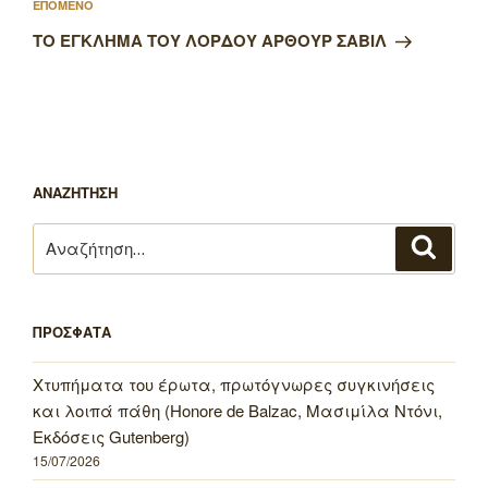
Επόμενο
ΕΠΟΜΕΝΟ
άρθρο
ΤΟ ΕΓΚΛΗΜΑ ΤΟΥ ΛΟΡΔΟΥ ΑΡΘΟΥΡ ΣΑΒΙΛ
ΑΝΑΖΗΤΗΣΗ
Αναζήτηση
Αναζή
για:
ΠΡΟΣΦΑΤΑ
Χτυπήματα του έρωτα, πρωτόγνωρες συγκινήσεις
και λοιπά πάθη (Honore de Balzac, Μασιμίλα Ντόνι,
Εκδόσεις Gutenberg)
15/07/2026