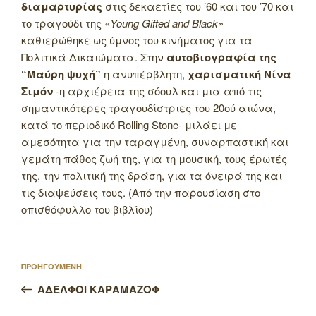
διαμαρτυρίας
στις δεκαετίες του ’60 και του ’70 και
το τραγούδι της
«Young Gifted and Black»
καθιερώθηκε ως ύμνος του κινήματος για τα
Πολιτικά Δικαιώματα. Στην
αυτοβιογραφία της
“Μαύρη ψυχή”
η ανυπέρβλητη,
χαρισματική Νίνα
Σιμόν
-η αρχιέρεια της σόουλ και μια από τις
σημαντικότερες τραγουδίστριες του 20ού αιώνα,
κατά το περιοδικό Rolling Stone- μιλάει με
αμεσότητα για την ταραγμένη, συναρπαστική και
γεμάτη πάθος ζωή της, για τη μουσική, τους έρωτές
της, την πολιτική της δράση, για τα όνειρά της και
τις διαψεύσεις τους. (Από την παρουσίαση στο
οπισθόφυλλο του βιβλίου)
Πλοήγηση
Προηγούμενο
ΠΡΟΗΓΟΥΜΕΝΗ
άρθρων
άρθρο
ΑΔΕΛΦΟΙ ΚΑΡΑΜΑΖΟΦ