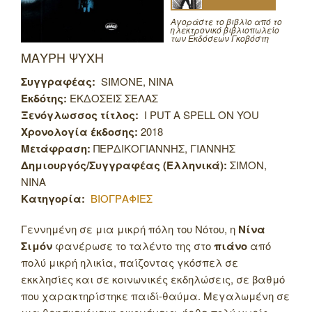
Αγοράστε το βιβλίο από το
ηλεκτρονικό βιβλιοπωλείο
των Εκδόσεων Γκοβόστη
ΜΑΥΡΗ ΨΥΧΗ
Συγγραφέας:
SIMONE, NINA
Εκδότης:
ΕΚΔΟΣΕΙΣ ΣΕΛΑΣ
Ξενόγλωσσος τίτλος:
I PUT A SPELL ON YOU
Χρονολογία έκδοσης:
2018
Μετάφραση:
ΠΕΡΔΙΚΟΓΙΑΝΝΗΣ, ΓΙΑΝΝΗΣ
Δημιουργός/Συγγραφέας (Ελληνικά):
ΣΙΜΟΝ,
ΝΙΝΑ
Κατηγορία:
ΒΙΟΓΡΑΦΙΕΣ
Γεννημένη σε μια μικρή πόλη του Νότου, η
Νίνα
Σιμόν
φανέρωσε το ταλέντο της στο
πιάνο
από
πολύ μικρή ηλικία, παίζοντας γκόσπελ σε
εκκλησίες και σε κοινωνικές εκδηλώσεις, σε βαθμό
που χαρακτηρίστηκε παιδί-θαύμα. Μεγαλωμένη σε