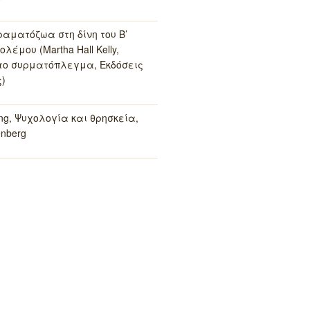
ραματόζωα στη δίνη του Β’
λέμου (Martha Hall Kelly,
το συρματόπλεγμα, Εκδόσεις
)
ung, Ψυχολογία και θρησκεία,
enberg