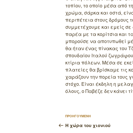
τοπίου, το οποίο μέσα από 
χρώμα, σάρκα και οστά, είν
περιπέτεια στους δρόμους τ
συμμετέχουμε και εμείς σε 
παρέα με τα κορίτσια και τ
μπορούσε να αποτυπωθεί μέ
θα ήταν ένας πίνακας του Τζ
σπουδαίου Ιταλού ζωγράφου 
κτίρια πόλεων. Μέσα σε εκε
πλατείες θα βρίσκαμε τις κ
χαράζουν την πορεία τους γ
στόχο. Είναι έκδηλη η μελα
όλους, ο Παβέζε δεν κάνει τ
Πλοήγηση
Προηγούμενο
ΠΡΟΗΓΟΥΜΕΝΗ
άρθρων
άρθρο
Η χώρα του χιονιού