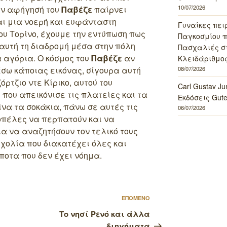
10/07/2026
την αφήγησή του
Παβέζε
παίρνει
αι μια νοερή και ευφάνταστη
Γυναίκες πει
ου Τορίνο, έχουμε την εντύπωση πως
Παγκοσμίου πο
αυτή τη διαδρομή μέσα στην πόλη
Πασχαλιές σ
α αγόρια. Ο κόσμος του
Παβέζε
αν
Κλειδάριθμος
σω κάποιας εικόνας, σίγουρα αυτή
08/07/2026
όρτζιο ντε Κίρικο, αυτού του
Carl Gustav J
που απεικόνισε τις πλατείες και τα
Εκδόσεις Gut
ίνα τα σοκάκια, πάνω σε αυτές τις
06/07/2026
οπέλες να περπατούν και να
ια να αναζητήσουν τον τελικό τους
γχολία που διακατέχει όλες και
ίποτα που δεν έχει νόημα.
Επόμενο
ΕΠΟΜΕΝΟ
άρθρο
Το νησί Ρενό και άλλα
διηγήματα