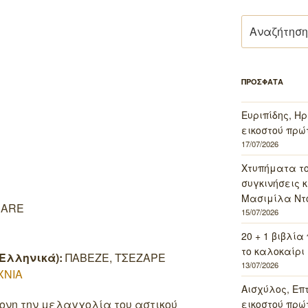
Αναζήτηση
για:
ΠΡΟΣΦΑΤΑ
Ευριπίδης, Ηρ
εικοστού πρώ
17/07/2026
Χτυπήματα τ
συγκινήσεις κ
Μασιμίλα Ντό
SARE
15/07/2026
20 + 1 βιβλία
το καλοκαίρι 
Ελληνικά):
ΠΑΒΕΖΕ, ΤΣΕΖΑΡΕ
13/07/2026
ΧΝΙΑ
Αισχύλος, Επ
ονη την μελαγχολία του αστικού
εικοστού πρώ