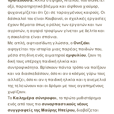
οξύ, παρατηρητικό βλέμμα και άφθονο χιούμορ,
ψυχανεμίζεται ότι ζει σε ταραγμένους καιρούς. Οι
δάσκαλοί του είναι Κουβανοί, οι σχολικές εργασίες
έχουν θέματα όπως ο ρόλος των εργατών και των
αγροτών, η αγορά τροφίμων γίνεται με δελτίο και
η σοκολάτα είναι σπάνια.
Με απλή, αφτιασίδωτη γλώσσα, ο
Οντζάκι
αφηγείται την ιστορία μιας παρέας παιδιών που,
μέσα στη δίνη ενός αιματηρού
εμφυλίου
, ζουν τη
δική τους υπέροχη παιδική ηλικία και
συντροφικότητα. Βρίσκουν πάντα τρόπο να παίξουν
και να διασκεδάσουν, όσο κι αν ο κόσμος γύρω τους
αλλάζει, όσο κι αν η παιδική ηλικία και η ανεμελιά
της τελειώνουν και οι δρόμοι με τους αγαπημένους
χωρίζουν.
Το
Καλημέρα σύντροφοι
, το πρώτο μυθιστόρημα
ενός από τους πιο
συναρπαστικούς νέους
συγγραφείς της Μαύρης Ηπείρου,
διαβάζεται