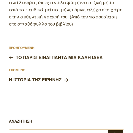
ανάλαφρα, όπως ανάλαφρη είναι η ζωή μέσα
από τα παιδικά μάτια, μένει όμως αξέχαστο χάρη
στην αυθεντική γραφή του. (Από την παρουσίαση
στο οπισθόφυλλο του βιβλίου)
Πλοήγηση
Προηγούμενο
ΠΡΟΗΓΟΥΜΕΝΗ
άρθρων
άρθρο
ΤΟ ΠΑΡΙΣΙ ΕΙΝΑΙ ΠΑΝΤΑ ΜΙΑ ΚΑΛΗ ΙΔΕΑ
Επόμενο
ΕΠΟΜΕΝΟ
άρθρο
Η ΙΣΤΟΡΙΑ ΤΗΣ ΕΙΡΗΝΗΣ
ΑΝΑΖΗΤΗΣΗ
Αναζήτηση