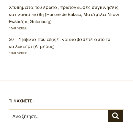
Χτυπήματα του έρωτα, πρωτόγνωρες συγκινήσεις
και λοιπά πάθη (Honore de Balzac, Μασιμίλα Ντόνι,
Εκδόσεις Gutenberg)
15/07/2026
20 + 1 βιβλία που αξίζει να διαβάσετε αυτό το
καλοκαίρι (Α’ μέρος)
13/07/2026
ΤΙ ΨΑΧΝΕΤΕ;
Αναζήτηση
Αναζή
για: