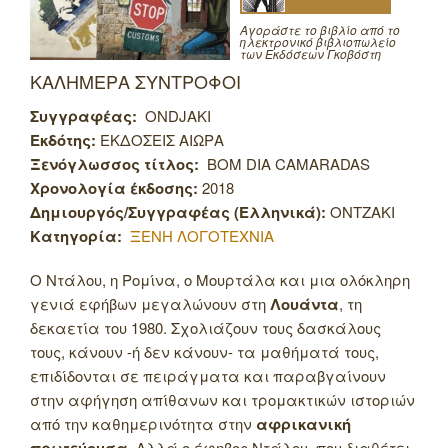
Αγοράστε το βιβλίο από το
ηλεκτρονικό βιβλιοπωλείο
των Εκδόσεων Γκοβόστη
ΚΑΛΗΜΕΡΑ ΣΥΝΤΡΟΦΟΙ
Συγγραφέας:
ONDJAKI
Εκδότης:
ΕΚΔΟΣΕΙΣ ΑΙΩΡΑ
Ξενόγλωσσος τίτλος:
BOM DIA CAMARADAS
Χρονολογία έκδοσης:
2018
Δημιουργός/Συγγραφέας (Ελληνικά):
ONTZAKI
Κατηγορία:
ΞΕΝΗ ΛΟΓΟΤΕΧΝΙΑ
Ο Ντάλου, η Ρομίνα, ο Μουρτάλα και μια ολόκληρη
γενιά εφήβων μεγαλώνουν στη
Λουάντα
, τη
δεκαετία του 1980. Σχολιάζουν τους δασκάλους
τους, κάνουν -ή δεν κάνουν- τα μαθήματά τους,
επιδίδονται σε πειράγματα και παραβγαίνουν
στην αφήγηση απίθανων και τρομακτικών ιστοριών
από την καθημερινότητα στην
αφρικανική
πρωτεύουσα.
Αλλά ο έφηβος Ντάλου, που διαθέτει