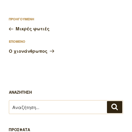
Πλοήγηση
Προηγούμενο
ΠΡΟΗΓΟΥΜΕΝΗ
άρθρων
άρθρο
Μικρές φωτιές
Επόμενο
ΕΠΟΜΕΝΟ
άρθρο
Ο χιονάνθρωπος
ΑΝΑΖΗΤΗΣΗ
Αναζήτηση
Αναζή
για:
ΠΡΟΣΦΑΤΑ