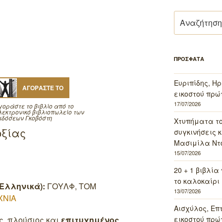
Αναζήτηση
για:
ΠΡΟΣΦΑΤΑ
Ευριπίδης, Ηρ
ΑΓΟΡΑΣΤΕ ΤΟ
εικοστού πρώ
17/07/2026
γοράστε το βιβλίο από το
λεκτρονικό βιβλιοπωλείο των
κδόσεων Γκοβόστη
Χτυπήματα τ
οξίας
συγκινήσεις κ
Μασιμίλα Ντό
15/07/2026
20 + 1 βιβλία
το καλοκαίρι 
Ελληνικά):
ΓΟΥΛΦ, ΤΟΜ
13/07/2026
ΧΝΙΑ
Αισχύλος, Επ
ς, πλούσιος και
επιτυχημένος
εικοστού πρώ