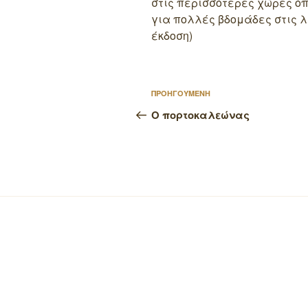
στις περισσότερες χώρες 
για πολλές βδομάδες στις λίσ
έκδοση)
Πλοήγηση
Προηγούμενο
ΠΡΟΗΓΟΥΜΕΝΗ
άρθρων
άρθρο
Ο πορτοκαλεώνας