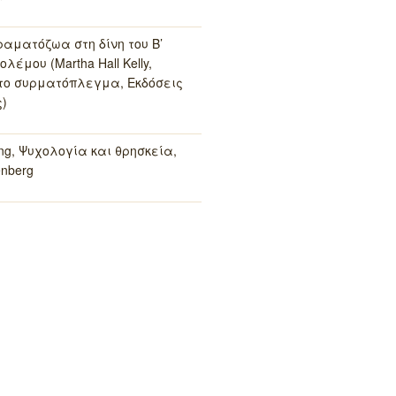
ραματόζωα στη δίνη του Β’
λέμου (Martha Hall Kelly,
το συρματόπλεγμα, Εκδόσεις
)
ung, Ψυχολογία και θρησκεία,
enberg