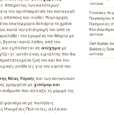
10/07/2026
ιτ. Απόφοιτος των καλύτερων
για την αριστοκρατική του καταγωγή
Γυναίκες πει
 αποίκους και νιώθει “Κυρίαρχος
Παγκοσμίου πο
ι ένα εκατομμύριο δολάρια το χρόνο
Πασχαλιές σ
ν, κατά την επιστροφή του από το
Κλειδάριθμος
08/07/2026
αραλάβει την ερωμένη του Μαρία με
, βγαίνει κατά λάθος από τον
Carl Gustav J
ξ και εμπλέκεται σε
ατύχημα
με
Εκδόσεις Gut
ίζει γι’ αυτόν ένας εφιάλτης που θα
06/07/2026
 προστατευμένη ζωή του και θα τον
ερικές αλήθειες για τον εαυτό του
της Νέας Υόρκη
ς και των κοινωνικών
της γραμμένο με
χιούμορ και
ν άνθρωπο που άλλαξε τη μορφή της
.
ικό φαινόμενο με πωλήσεις
ις Ηνωμένες Πολιτείες, αλλά και