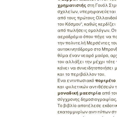
χρηματιστής
στη Γουόλ Στρ
σχολείων, υπερηφανεύεται 
από τους πρώτους Ολλανδούς
του Κόσμου”, καθώς κερδίζε
από πωλήσεις ομολόγων. Ότα
αεροδρόμιο όπου πήγε να π
την πολυτελή Μερσέντες του
αυτοκινητόδρομο στο Μπρον
θύμα έναν νεαρό μαύρο, αρχ
του αλλάξει την μέχρι τότε
κάνει να συνειδητοποιήσει μ
και το περιβάλλον του.
Ένα εντυπωσιακό
πορτρέτο 
και φυλετικών αντιθέσεών 
μοναδική μαεστρία
από το
σύγχρονης δημοσιογραφίας
Το βιβλίο αποτέλεσε εκδοτ
εκατομμυρίων αντιτύπων στ