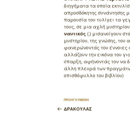
διηγήματα τα οποία εκτυλίσ
απροσδόκητης συνάντησης με
παρουσία του τυλίγει τα γε
τους, σε μια αχλή μυστηρίου
ναυτικός
(;) μισανοίγουν στ
μυστηρίου, της γνώσης, του
φανερώνοντάς του έννοιες 
αλλάζουν την εικόνα του για
ύπαρξη, αφήνοντάς τον να δε
άλλη πλευρά των πραγμάτων
οπισθόφυλλο του βιβλίου)
Πλοήγηση
Προηγούμενο
ΠΡΟΗΓΟΥΜΕΝΗ
άρθρων
άρθρο
ΔΡΑΚΟΥΛΑΣ