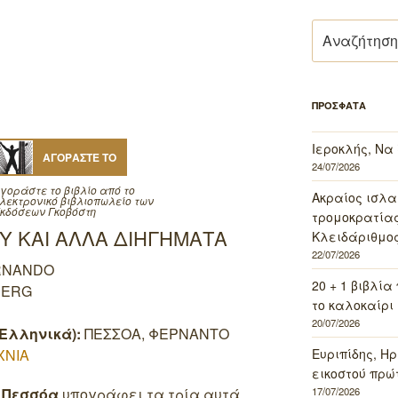
Αναζήτηση
για:
ΠΡΟΣΦΑΤΑ
Ιεροκλής, Να
ΑΓΟΡΑΣΤΕ ΤΟ
24/07/2026
γοράστε το βιβλίο από το
Ακραίος ισλα
λεκτρονικό βιβλιοπωλείο των
κδόσεων Γκοβόστη
τρομοκρατίας 
Υ ΚΑΙ ΑΛΛΑ ΔΙΗΓΗΜΑΤΑ
Κλειδάριθμος
22/07/2026
RNANDO
20 + 1 βιβλία
BERG
το καλοκαίρι 
20/07/2026
Ελληνικά):
ΠΕΣΣΟΑ, ΦΕΡΝΑΝΤΟ
ΧΝΙΑ
Ευριπίδης, Ηρ
εικοστού πρώ
 Πεσσόα
υπογράφει τα τρία αυτά
17/07/2026