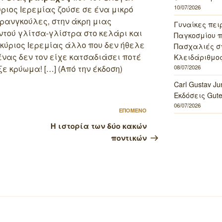
10/07/2026
ύριος Ιερεμίας ζούσε σε ένα μικρό
ερανγκούλες, στην άκρη μιας
Γυναίκες πει
ντού γλίτσα-γλίστρα στο κελάρι και
Παγκοσμίου πο
κύριος Ιερεμίας άλλο που δεν ήθελε
Πασχαλιές σ
ένας δεν τον είχε κατσαδιάσει ποτέ
Κλειδάριθμος
08/07/2026
ξε κρύωμα! […] (Από την έκδοση)
Carl Gustav J
Εκδόσεις Gut
06/07/2026
Επόμενο
ΕΠΟΜΕΝΟ
άρθρο
Η ιστορία των δύο κακών
ποντικών