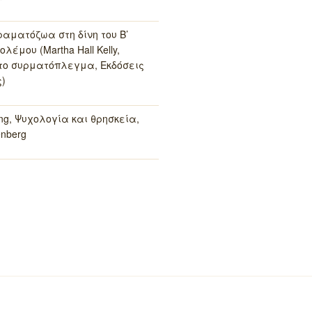
ραματόζωα στη δίνη του Β’
λέμου (Martha Hall Kelly,
το συρματόπλεγμα, Εκδόσεις
)
ung, Ψυχολογία και θρησκεία,
enberg