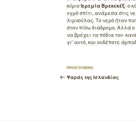
κύριο
Ιερεμία Βρεκεκέξ·
ο κ
υγρό σπίτι, ανάμεσα στις ν
λιμνούλας. Το νερό ήταν πα
στον πίσω διάδρομο.
Αλλά ο 
να βρέχει τα πόδια του· καν
γι’ αυτό, και ουδέποτε άρπα
Πλοήγηση
Προηγούμενο
ΠΡΟΗΓΟΥΜΕΝΗ
άρθρων
άρθρο
Ψαράς της Ισλανδίας