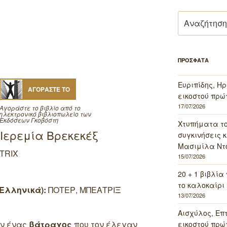
Αναζήτηση
για:
ΠΡΟΣΦΑΤΑ
Ευριπίδης, Ηρ
ΑΓΟΡΑΣΤΕ ΤΟ
εικοστού πρώ
17/07/2026
Αγοράστε το βιβλίο από το
ηλεκτρονικό βιβλιοπωλείο των
Εκδόσεων Γκοβόστη
Χτυπήματα τ
υ Ιερεμία Βρεκεκέξ
συγκινήσεις κ
Μασιμίλα Ντό
TRIX
15/07/2026
20 + 1 βιβλία
το καλοκαίρι 
Ελληνικά):
ΠΟΤΕΡ, ΜΠΕΑΤΡΙΞ
13/07/2026
Αισχύλος, Επ
αν ένας
βάτραχος
που τον έλεγαν
εικοστού πρώ