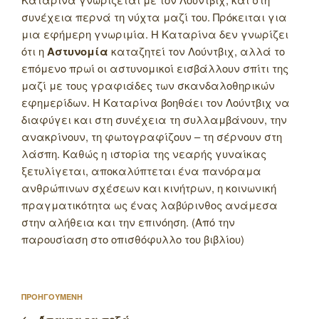
συνέχεια περνά τη νύχτα μαζί του.
Πρόκειται για
μια εφήμερη γνωριμία. Η Καταρίνα δεν γνωρίζει
ότι η
Αστυνομία
καταζητεί τον Λούντβιχ, αλλά το
επόμενο πρωί οι αστυνομικοί εισβάλλουν σπίτι της
μαζί με τους γραφιάδες των σκανδαλοθηρικών
εφημερίδων. Η Καταρίνα βοηθάει τον Λούντβιχ να
διαφύγει και στη συνέχεια τη συλλαμβάνουν, την
ανακρίνουν, τη φωτογραφίζουν – τη σέρνουν στη
λάσπη. Καθώς η ιστορία της νεαρής γυναίκας
ξετυλίγεται, αποκαλύπτεται ένα πανόραμα
ανθρώπινων σχέσεων και κινήτρων, η κοινωνική
πραγματικότητα ως ένας λαβύρινθος ανάμεσα
στην αλήθεια και την επινόηση. (Από την
παρουσίαση στο οπισθόφυλλο του βιβλίου)
Πλοήγηση
Προηγούμενο
ΠΡΟΗΓΟΥΜΕΝΗ
άρθρων
άρθρο