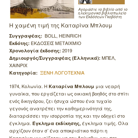
Αγοράστε το βιβλίο από το
ηλεκτρονικό βιβλιοπωλείο
των Εκδόσεων Γκοβόστη
Η χαμένη τιμή της Καταρίνα Μπλουμ
Συγγραφέας:
BOLL, HEINRICH
Εκδότης:
ΕΚΔΟΣΕΙΣ ΜΕΤΑΙΧΜΙΟ
Χρονολογία έκδοσης:
2019
Δημιουργός/Συγγραφέας (Ελληνικά):
ΜΠΕΛ,
ΧΑΙΝΡΙΧ
Κατηγορία:
ΞΕΝΗ ΛΟΓΟΤΕΧΝΙΑ
1974, Κολωνία. Η
Καταρίνα Μπλουμ
μια νεαρή
γυναίκα, που εργάζεται ως οικιακή βοηθός στο σπίτι
ενός δικηγόρου, ζει ήσυχα ώσπου ένα τυχαίο
γεγονός ανατρέπει την καθημερινότητά της,
διαταράσσει την ισορροπία της και την οδηγεί στο
έγκλημα.
Έγκλημα εκδίκησης,
έγκλημα τιμής. Όλα
αρχίζουν όταν σ’ ένα αποκριάτικο πάρτι η
Καταρίνα γνωρίζεται με τον Λούντβιχ, και στη