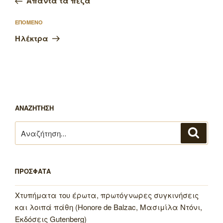
Άπαντα τα πεζά
Επόμενο
ΕΠΟΜΕΝΟ
άρθρο
Ηλέκτρα
ΑΝΑΖΗΤΗΣΗ
Αναζήτηση
Αναζή
για:
ΠΡΟΣΦΑΤΑ
Χτυπήματα του έρωτα, πρωτόγνωρες συγκινήσεις
και λοιπά πάθη (Honore de Balzac, Μασιμίλα Ντόνι,
Εκδόσεις Gutenberg)