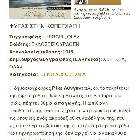
Αγοράστε το βιβλίο από το
ηλεκτρονικό βιβλιοπωλείο των
Εκδόσεων Γκοβόστη
ΦΥΓΑΣ ΣΤΗΝ ΚΟΠΕΓΧΑΓΗ
Συγγραφέας:
HERGEL, OLAV
Εκδότης:
ΕΚΔΟΣΕΙΣ ΘΥΡΑΘΕΝ
Χρονολογία έκδοσης:
2018
Δημιουργός/Συγγραφέας (Ελληνικά):
ΧΕΡΓΚΕΛ,
ΟΛΑΦ
Κατηγορία:
ΞΕΝΗ ΛΟΓΟΤΕΧΝΙΑ
Η δημοσιογράφος
Ρίκε Λύνγκνταλ,
ανταποκρίτρια
της εφημερίδας Πρωινή Δανίας στη Βασόρα του
Ιράκ, πέφτει θύμα
απαγωγής
. Η απίθανη
απόδρασή της από τα χέρια των τρομοκρατών κινεί
τις υποψίες ενός ακροδεξιού συναδέλφου της, που
μετά την θριαμβευτική της επιστροφή στην πατρίδα
και την ηρωοποίησή της, δεν αργεί να ανακαλύψει