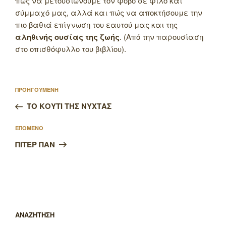
πώς να μετουσιώνουμε τον φόβο σε φίλο και
σύμμαχό μας, αλλά και πώς να αποκτήσουμε την
πιο βαθιά επίγνωση του εαυτού μας και της
αληθινής ουσίας της ζωής
. (Από την παρουσίαση
στο οπισθόφυλλο του βιβλίου).
Πλοήγηση
Προηγούμενο
ΠΡΟΗΓΟΥΜΕΝΗ
άρθρων
άρθρο
ΤΟ ΚΟΥΤΙ ΤΗΣ ΝΥΧΤΑΣ
Επόμενο
ΕΠΟΜΕΝΟ
άρθρο
ΠΙΤΕΡ ΠΑΝ
ΑΝΑΖΗΤΗΣΗ