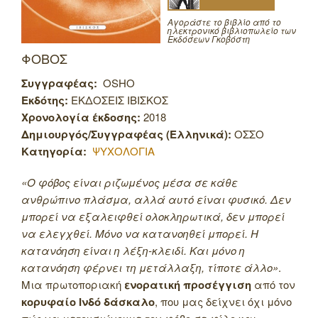
Αγοράστε το βιβλίο από το
ηλεκτρονικό βιβλιοπωλείο των
Εκδόσεων Γκοβόστη
ΦΟΒΟΣ
Συγγραφέας:
OSHO
Εκδότης:
ΕΚΔΟΣΕΙΣ ΙΒΙΣΚΟΣ
Χρονολογία έκδοσης:
2018
Δημιουργός/Συγγραφέας (Ελληνικά):
ΟΣΣΟ
Κατηγορία:
ΨΥΧΟΛΟΓΙΑ
«Ο φόβος είναι ριζωμένος μέσα σε κάθε
ανθρώπινο πλάσμα, αλλά αυτό είναι φυσικό. Δεν
μπορεί να εξαλειφθεί ολοκληρωτικά, δεν μπορεί
να ελεγχθεί. Μόνο να κατανοηθεί μπορεί. Η
κατανόηση είναι η λέξη-κλειδί. Και μόνο η
κατανόηση φέρνει τη μετάλλαξη, τίποτε άλλο»
.
Μια πρωτοποριακή
ενορατική προσέγγιση
από τον
κορυφαίο Ινδό δάσκαλο
, που μας δείχνει όχι μόνο