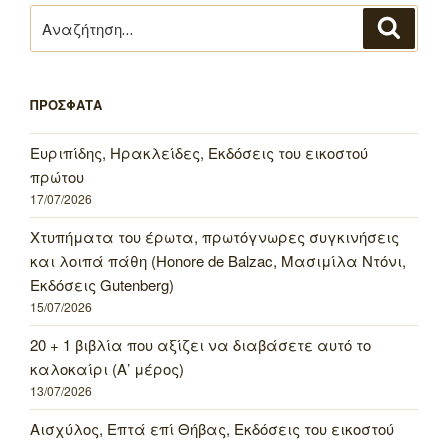
Αναζήτηση
Αναζή
για:
ΠΡΟΣΦΑΤΑ
Ευριπίδης, Ηρακλείδες, Εκδόσεις του εικοστού
πρώτου
17/07/2026
Χτυπήματα του έρωτα, πρωτόγνωρες συγκινήσεις
και λοιπά πάθη (Honore de Balzac, Μασιμίλα Ντόνι,
Εκδόσεις Gutenberg)
15/07/2026
20 + 1 βιβλία που αξίζει να διαβάσετε αυτό το
καλοκαίρι (Α’ μέρος)
13/07/2026
Αισχύλος, Επτά επί Θήβας, Εκδόσεις του εικοστού