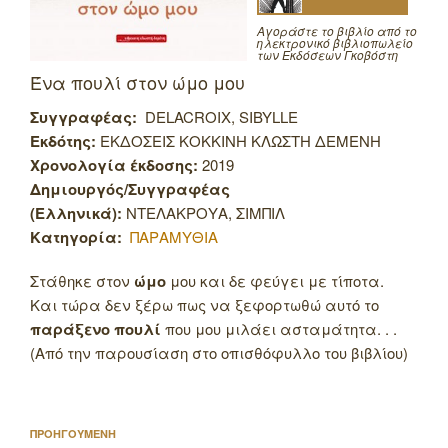
Αγοράστε το βιβλίο από το
ηλεκτρονικό βιβλιοπωλείο
των Εκδόσεων Γκοβόστη
Ένα πουλί στον ώμο μου
Συγγραφέας:
DELACROIX, SIBYLLE
Εκδότης:
ΕΚΔΟΣΕΙΣ ΚΟΚΚΙΝΗ ΚΛΩΣΤΗ ΔΕΜΕΝΗ
Χρονολογία έκδοσης:
2019
Δημιουργός/Συγγραφέας
(Ελληνικά):
ΝΤΕΛΑΚΡΟΥΑ, ΣΙΜΠΙΛ
Κατηγορία:
ΠΑΡΑΜΥΘΙΑ
Στάθηκε στον
ώμο
μου και δε φεύγει με τίποτα.
Και τώρα δεν ξέρω πως να ξεφορτωθώ αυτό το
παράξενο πουλί
που μου μιλάει ασταμάτητα. . .
(Από την παρουσίαση στο οπισθόφυλλο του βιβλίου)
Πλοήγηση
Προηγούμενο
ΠΡΟΗΓΟΥΜΕΝΗ
άρθρων