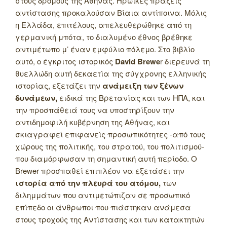
στους δρόμους της Αθήνας. Ηρωικές πράξεις
αντίστασης προκαλούσαν Βίαια αντίποινα. Μόλις
η Ελλάδα, επιτέλους, απελευθερώθηκε από τη
γερμανική μπότα, το διαλυμένο έθνος βρέθηκε
αντιμέτωπο μ’ έναν εμφύλιο πόλεμο. Στο βιβλίο
αυτό, ο έγκριτος ιστορικός
David Brewe
r διερευνά τη
θυελλώδη αυτή δεκαετία της σύγχρονης ελληνικής
ιστορίας, εξετάζει την
ανάμειξη των ξένων
δυνάμεων,
ειδικά της Βρετανίας και των ΗΠΑ, και
την προσπάθειά τους να υποστηρίξουν την
αντιδημοφιλή κυβέρνηση της Αθήνας, και
σκιαγραφεί επιφανείς προσωπικότητες -από τους
χώρους της πολιτικής, του στρατού, του πολιτισμού-
που διαμόρφωσαν τη σημαντική αυτή περίοδο.
Ο
Brewer προσπαθεί επιπλέον να εξετάσει την
ιστορία από την πλευρά του ατόμου,
των
διλημμάτων που αντιμετώπιζαν σε προσωπικό
επίπεδο οι άνθρωποι που πιάστηκαν ανάμεσα
στους τροχούς της Αντίστασης και των κατακτητών