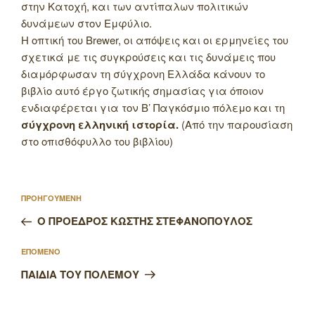
στην Κατοχή, και των αντίπαλων πολιτικών
δυνάμεων στον Εμφύλιο.
Η οπτική του Brewer, οι απόψεις και οι ερμηνείες του
σχετικά με τις συγκρούσεις και τις δυνάμεις που
διαμόρφωσαν τη σύγχρονη Ελλάδα κάνουν το
βιβλίο αυτό έργο ζωτικής σημασίας για όποιον
ενδιαφέρεται για τον Β’ Παγκόσμιο πόλεμο και τη
σύγχρονη ελληνική ιστορία.
(Από την παρουσίαση
στο οπισθόφυλλο του βιβλίου)
Πλοήγηση
Προηγούμενο
ΠΡΟΗΓΟΥΜΕΝΗ
άρθρων
άρθρο
Ο ΠΡΟΕΔΡΟΣ ΚΩΣΤΗΣ ΣΤΕΦΑΝΟΠΟΥΛΟΣ
Επόμενο
ΕΠΟΜΕΝΟ
άρθρο
ΠΑΙΔΙΑ ΤΟΥ ΠΟΛΕΜΟΥ