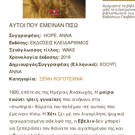
Αγοράστε το βιβλ
από το ηλεκτρονι
βιβλιοπωλείο των
Εκδόσεων Γκοβόσ
ΑΥΤΟΙ ΠΟΥ ΕΜΕΙΝΑΝ ΠΙΣΩ
Συγγραφέας:
HOPE, ANNA
Εκδότης:
ΕΚΔΟΣΕΙΣ ΚΛΕΙΔΑΡΙΘΜΟΣ
Ξενόγλωσσος τίτλος:
WAKE
Χρονολογία έκδοσης:
2018
Δημιουργός/Συγγραφέας (Ελληνικά):
ΧΟΟΥΠ,
ΑΝΝΑ
Κατηγορία:
ΞΕΝΗ ΛΟΓΟΤΕΧΝΙΑ
1920, επέτειος της Ημέρας Ανακωχής. Η
μοίρα
ενώνει τρεις γυναίκες
που ανήκουν στα
«σιωπηρά» θύματα του πολέμου -σε αυτούς που
έμειναν πίσω. Η
Χέτι
ζει με τον λιγομίλητο, ψυχικά
τραυματισμένο αδελφό της, η
Έβελιν
δεν μπορεί
να ξεπεράσει τον θάνατο του αγαπημένου της και