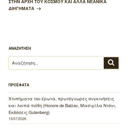
ΣΤΗΝ ΑΡΧΗ ΤΟΥ ΚΟΣΜΟΥ ΚΑΙ ΑΛΛΑ ΝΕΑΝΙΚΑ
ΔΙΗΓΗΜΑΤΑ
ΑΝΑΖΗΤΗΣΗ
Αναζήτηση
Αναζή
για:
ΠΡΟΣΦΑΤΑ
Χτυπήματα του έρωτα, πρωτόγνωρες συγκινήσεις
και λοιπά πάθη (Honore de Balzac, Μασιμίλα Ντόνι,
Εκδόσεις Gutenberg)
15/07/2026