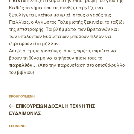
η
Έιντα
ελπίζει ακόμα στην επιστροφή του γιου της.
Καθώς το νήμα που τις συνδέει αρχίζει να
ξετυλίγεται, κάπου μακριά, στους αγρούς της
Γαλλίας, ο Άγνωστος Πολεμιστής ξεκινάει το ταξίδι
της επιστροφής. Τα βλέμματα των Βρετανών και
των υπόλοιπων Ευρωπαίων μπορούν πλέον να
στραφούν στο μέλλον.
Αυτές οι τρεις γυναίκες, όμως, πρέπει πρώτα να
βρουν τη δύναμη να αφήσουν πίσω τους το
παρελθόν
… (Από την παρουσίαση στο οπισθόφυλλο
του βιβλίου)
Πλοήγηση
Προηγούμενο
ΠΡΟΗΓΟΥΜΕΝΗ
άρθρων
άρθρο
ΕΠΙΚΟΥΡΕΙΩΝ ΔΟΞΑΙ. Η ΤΕΧΝΗ ΤΗΣ
ΕΥΔΑΙΜΟΝΙΑΣ
Επόμενο
ΕΠΟΜΕΝΟ
άρθρο