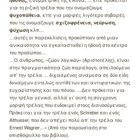
ηδονής,
για τη ριζική τρέλα που την ονομάζουμε
ψυχοπάθεια
, είτε για μορφές λιγότερο σοβαρές
που τις ονομάζουμε
σχιζοφρένεια, νεύρωση,
ψύχωση
κλπ…
…αυτές οι παρεκκλίσεις προκύπτουν από μιαν
ανικανότητα να εγκατασταθεί η ηδονή στο κέντρο
του προσώπου…
…Ο άνθρωπος, «ζώον λογικόν» (Αριστοτέλης), είναι
στην πραγματικότητα ζώο παράλογο, απειλούμενο
απ’ την τρέλα … διχασμένος ανάμεσα σε δύο είδη
δυνάμεων εντελώς αντίθετων και αντιφατικών: της
ευχαρίστησης και του πόνου. …Δεν πρόκειται για
την τρέλα γενικά, αλλά γι’ αυτή τη σύγχρονη
μορφή τρέλας που ευδοκιμεί στους διανοούμενους.
Πρόκειται για την τρέλα ενός Schreber και ενός
Althusser, που δεν απέχει πολύ απ’ την τρέλα του
Ernest Wagner…» (Από την παρουσίαση στο
οπισθόφυλλο του βιβλίου).