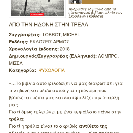
Αγοράστε το βιβλίο από το
ηλεκτρονικό βιβλιοπωλείο των
Εκδόσεων Γκοβόστη
ΑΠΟ ΤΗΝ ΗΔΟΝΗ ΣΤΗΝ ΤΡΕΛΑ
Συγγραφέας:
LOBROT, MICHEL
Εκδότης:
ΕΚΔΟΣΕΙΣ ΑΡΜΟΣ
Χρονολογία έκδοσης:
2018
Δημιουργός/Συγγραφέας (Ελληνικά):
ΛΟΜΠΡΟ,
ΜΙΣΕΛ
Κατηγορία:
ΨΥΧΟΛΟΓΙΑ
«…Το βιβλίο αυτό φιλοδοξεί να μας διαφωτίσει για
την ηδονή και μέσω αυτού για τη δύναμη που
βρίσκεται μέσα μας και διασφαλίζει την ύπαρξή
μας.
Γιατί όμως τελειώνει με ένα κεφάλαιο πάνω στην
τρέλα
;
Γιατί η τρέλα είναι το ακριβώς
αντίθετο της
η συμμετρική της εικόνα, … είτε πρόκειται