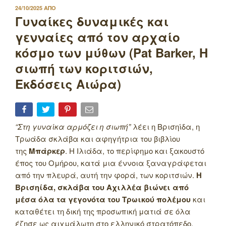
ΔΗΜΟΣΙΕΥΤΗΚΕ
24/10/2025
ΑΠΟ
ΣΤΙΣ
Γυναίκες δυναμικές και
γενναίες από τον αρχαίο
κόσμο των μύθων (Pat Barker, Η
σιωπή των κοριτσιών,
Εκδόσεις Αιώρα)
“Στη γυναίκα αρμόζει η σιωπή”
λέει η Βρισηίδα, η
Τρωάδα σκλάβα και αφηγήτρια του βιβλίου
της
Μπάρκερ
. Η Ιλιάδα, το περίφημο και ξακουστό
έπος του Ομήρου, κατά μια έννοια ξαναγράφεται
από την πλευρά, αυτή την φορά, των κοριτσιών.
Η
Βρισηίδα, σκλάβα του Αχιλλέα βιώνει από
μέσα όλα τα γεγονότα του Τρωικού πολέμου
και
καταθέτει τη δική της προσωπική ματιά σε όλα
έζησε ως αιχμάλωτη στο ελληνικό στρατόπεδο.