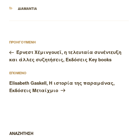
ΚΑΤΗΓΟΡΙΕΣ
ΔΙΑΜΑΝΤΙΑ
Πλοήγηση
Προηγούμενο
ΠΡΟΗΓΟΥΜΕΝΗ
άρθρων
άρθρο
Έρνεστ Χέμινγουεϊ, η τελευταία συνέντευξη
και άλλες συζητήσεις, Εκδόσεις Key books
Επόμενο
ΕΠΟΜΕΝΟ
άρθρο
Elisabeth Gaskell, Η ιστορία της παραμάνας,
Εκδόσεις Μεταίχμιο
ΑΝΑΖΗΤΗΣΗ