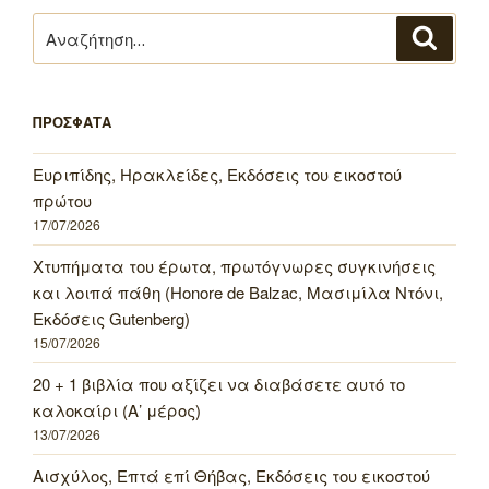
Αναζήτηση
Αναζή
για:
ΠΡΟΣΦΑΤΑ
Ευριπίδης, Ηρακλείδες, Εκδόσεις του εικοστού
πρώτου
17/07/2026
Χτυπήματα του έρωτα, πρωτόγνωρες συγκινήσεις
και λοιπά πάθη (Honore de Balzac, Μασιμίλα Ντόνι,
Εκδόσεις Gutenberg)
15/07/2026
20 + 1 βιβλία που αξίζει να διαβάσετε αυτό το
καλοκαίρι (Α’ μέρος)
13/07/2026
Αισχύλος, Επτά επί Θήβας, Εκδόσεις του εικοστού