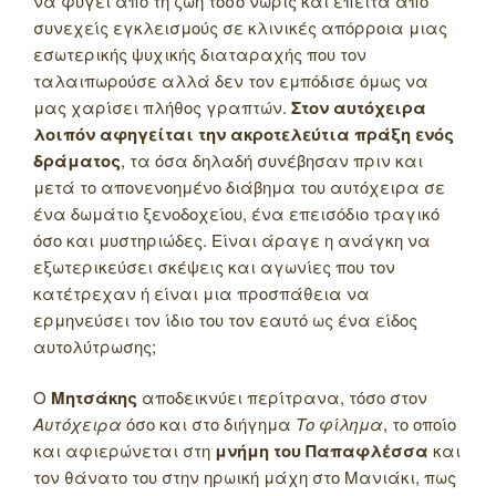
να φύγει από τη ζωή τόσο νωρίς και έπειτα από
συνεχείς εγκλεισμούς σε κλινικές απόρροια μιας
εσωτερικής ψυχικής διαταραχής που τον
ταλαιπωρούσε αλλά δεν τον εμπόδισε όμως να
μας χαρίσει πλήθος γραπτών.
Στον αυτόχειρα
λοιπόν αφηγείται την ακροτελεύτια πράξη ενός
δράματος
, τα όσα δηλαδή συνέβησαν πριν και
μετά το απονενοημένο διάβημα του αυτόχειρα σε
ένα δωμάτιο ξενοδοχείου, ένα επεισόδιο τραγικό
όσο και μυστηριώδες. Είναι άραγε η ανάγκη να
εξωτερικεύσει σκέψεις και αγωνίες που τον
κατέτρεχαν ή είναι μια προσπάθεια να
ερμηνεύσει τον ίδιο του τον εαυτό ως ένα είδος
αυτολύτρωσης;
Ο
Μητσάκης
αποδεικνύει περίτρανα, τόσο στον
Αυτόχειρα
όσο και στο διήγημα
Το φίλημα
, το οποίο
και αφιερώνεται στη
μνήμη του Παπαφλέσσα
και
τον θάνατο του στην ηρωική μάχη στο Μανιάκι, πως