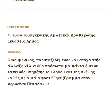
Πλοήγηση
Προηγούμενο
ΠΡΟΗΓΟΥΜΕΝΗ
άρθρων
άρθρο
Ιβάν Τουργκένιεφ, Άμλετ και Δον Κιχώτης,
Εκδόσεις Αρμός
Επόμενο
ΕΠΟΜΕΝΟ
άρθρο
Οικουμενικός, πολυταξιδεμένος και στοχαστής
άλλαξε χίλια δύο πρόσωπα μα πάντα έμεινε
ταπεινός υπηρέτης του λόγου και της σκέψης
καθώς σε αυτά αφοσιώθηκε (Γράμμα στον
Φερνάντο Πεσσόα)