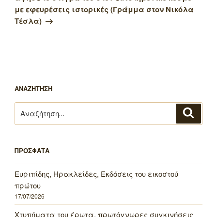
με εφευρέσεις ιστορικές (Γράμμα στον Νικόλα
Τέσλα)
ΑΝΑΖΗΤΗΣΗ
Αναζήτηση
Αναζή
για:
ΠΡΟΣΦΑΤΑ
Ευριπίδης, Ηρακλείδες, Εκδόσεις του εικοστού
πρώτου
17/07/2026
Χτυπήματα του έρωτα, πρωτόγνωρες συγκινήσεις