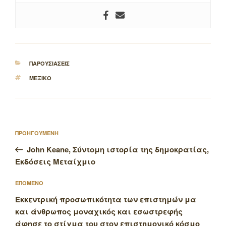
ΚΑΤΗΓΟΡΙΕΣ
ΠΑΡΟΥΣΙΑΣΕΙΣ
ΕΤΙΚΕΤΕΣ
ΜΕΞΙΚΟ
Πλοήγηση
Προηγούμενο
ΠΡΟΗΓΟΥΜΕΝΗ
άρθρων
άρθρο
John Keane, Σύντομη ιστορία της δημοκρατίας,
Εκδόσεις Μεταίχμιο
Επόμενο
ΕΠΟΜΕΝΟ
άρθρο
Εκκεντρική προσωπικότητα των επιστημών μα
και άνθρωπος μοναχικός και εσωστρεφής
άφησε το στίγμα του στον επιστημονικό κόσμο