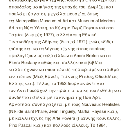
σπουδαίος μαικήνας της εποχής του. Δωρίζει και
πουλάει έργα σε μεγάλα μουσεία, όπως
τα Metropolitan Museum of Art και Museum of Modern
Art στη Νέα Υόρκη, το Κέντρο Ζωρζ Πομπιντού στο
Παρίσι (δωρεές 1977), αλλά και η Εθνική
Πινακοθήκη της Αθήνας (δωρεά 1971) ενώ εκδίδει
επίσης και καταλόγους τέχνης στους οποίους
προλογίζουν μεταξύ άλλων ο Andre Breton και o
Pierre Restany καθώς και συλλεκτικά βιβλία
καλλιτεχνών και ποιητών σε περιορισμένο αριθμό
αντιτύπων (Μαξ Ερνστ, Γιάννης Ρίτσος, Οδυσσέας
Ελύτης κ.α.). Τέλος, το 1953 διοργανώνει για
τον Άντι Γουόρχολ την πρώτη ατομική του έκθεση και
συνδέεται στενά με το κίνημα της Ποπ Αρτ.
Αργότερα συνεργάζεται με τους Nouveaux Realistes
(Niki de Saint Phalle, Jean Tinguely, Martial Raysse κ.α.),
με καλλιτέχνες της Arte Povera (Γιάννης Κουνέλλης,
Pino Pascali κ.α.) και πολλούς άλλους. Το 1984,