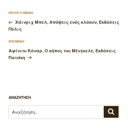
Πλοήγηση
Προηγούμενο
ΠΡΟΗΓΟΥΜΕΝΗ
άρθρων
άρθρο
Χάινριχ Μπελ, Απόψεις ενός κλόουν, Εκδόσεις
Πόλις
Επόμενο
ΕΠΟΜΕΝΟ
άρθρο
Αφίνιτυ Κόναρ, Ο κήπος του Μένγκελε, Εκδόσεις
Πατάκη
ΑΝΑΖΗΤΗΣΗ
Αναζήτηση
Αναζή
για: