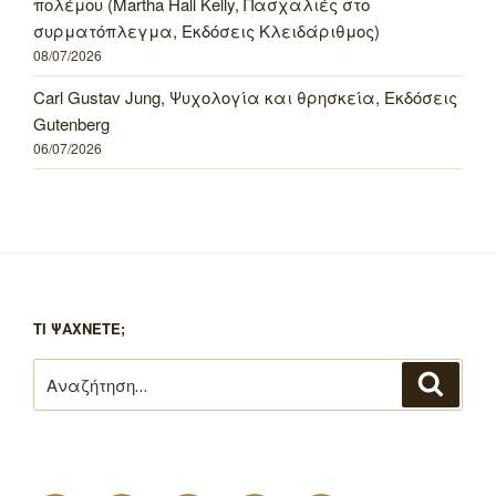
πολέμου (Martha Hall Kelly, Πασχαλιές στο
συρματόπλεγμα, Εκδόσεις Κλειδάριθμος)
08/07/2026
Carl Gustav Jung, Ψυχολογία και θρησκεία, Εκδόσεις
Gutenberg
06/07/2026
ΤΙ ΨΑΧΝΕΤΕ;
Αναζήτηση
Αναζή
για: