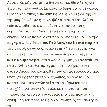
Άννας Καρένινα με το
Θάνατο του Ιβάν Ίλιτς
να
είναι το πιο γνωστό. Σε αυτό το διήγημα, ο μεγάλος
Ρώσος κλασικός αποδεικνύει ότι είναι τεχνίτης και
της μικρής φόρμας. Η
νουβέλα
, που αποτελεί το
αδιαμφισβήτητο αριστούργημα της ύστερης
δημιουργίας του, συγκινεί μέχρι σήμερα το
αναγνωστικό κοινό, έχει προκαλέσει το θαυμασμό
συγγραφέων όπως
του Ρολλάν, του Κορτάσαρ
και
των υπαρξιστών κι αποτελεί πηγή έμπνευσης για
σκηνοθέτες μεταξύ των οποίων συγκαταλέγεται
και ο
Κουροσάβα
. Στο άλλο διήγημα, ο
Τολστόι
θα
επανέλθει και θα πραγματευτεί νοήματα και
στοχασμούς που ανέκαθεν τον απασχολούσαν. Στο
Πόση γη χρειάζεται ο άνθρωπος
, ο Τολστόι θα
κατακρίνει την
απληστία
του ανθρώπου που
πασχίζει να αποκτήσει όλο και περισσότερο
πλούτο και αγαθά πνίγοντας μια για πάντα την
ανύψωσή του προς το θείο και συνεπώς την σωτηρία
του.