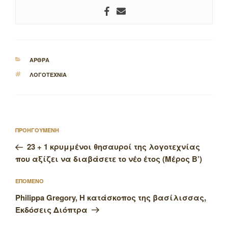
ΚΑΤΗΓΟΡΙΕΣ
ΑΡΘΡΑ
ΕΤΙΚΕΤΕΣ
ΛΟΓΟΤΕΧΝΙΑ
Πλοήγηση
Προηγούμενο
ΠΡΟΗΓΟΥΜΕΝΗ
άρθρων
άρθρο
23 + 1 κρυμμένοι θησαυροί της λογοτεχνίας
που αξίζει να διαβάσετε το νέο έτος (Μέρος Β’)
Επόμενο
ΕΠΟΜΕΝΟ
άρθρο
Philippa Gregory, Η κατάσκοπος της βασίλισσας,
Εκδόσεις Διόπτρα