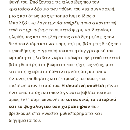
ψυχή του. Σπάζοντας τις αλυσίδες που τον
κρατούσαν δέσμιο των πόθων του για συγγραφή,
μιας και όπως μας επισημαίνει ο ίδιος ο
Μπαλζάκ
«η λογοτεχνία υπήρξε η πιο απαιτητική
από τις ερωμένες του»
, κατάφερε να διανύσει
ελεύθερος και ανεξάρτητος από δεσμεύσεις τον
δικό του δρόμο και να πορευτεί με βάση τις δικές του
πεποιθήσεις. Η γραφή του και η συγγραφική του
ωριμότητα έλαβαν χώρα πρόωρα, ήδη από τα κατά
βάση δυσάρεστα βιώματα που είχε ως νέος, μια
και τα ευχάριστα ήρθαν αργότερα, κατόπιν
έντονης επιθυμίας και επιμονής του ίδιου, που
πίστεψε στον εαυτό του.
Η σκοτεινή υπόθεση
είναι
ένα από τα όχι και πολύ γνωστά βιβλία του και
όμως εκεί συμπυκνώνει το
κοινωνικό, το ιστορικό
και το ψυχολογικό των χαρακτήρων
που
βρίσκουμε στα γνωστά μυθιστορήματα και
διηγήματά του.