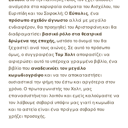
ανάμεσα στα κορυφαία ονόματα του Αισχύλου, του
Ευριπίδη και του Σοφοκλή; Ο
Εύπολις
, ένα
πρόσωπο σχεδόν άγνωστο
αλλά με μεγάλο
ενδιαφέρον, θα προηγηθεί του Αριστοφάνη και θα
διαδραματίσει
βασικό ρόλο στα θεατρικά
δρώμενα της εποχής,
ωστόσο το όνομά του θα
ξεχαστεί ανά τους αιώνες. Σε αυτό το πρόσωπο
όμως, ο συγγραφέας
Τομ Χολτ
αποφασίζει να
αφιερώσει αυτό το υπέροχα γραμμένο βιβλίο, ένα
βιβλίο που
αναδεικνύει τον μεγάλο
κωμωδιογράφο
και να τον αποκαταστήσει
ουσιαστικά την φήμη του έστω και αργότερα στον
χρόνο. Ο πρωταγωνιστής του Χολτ, μας
επανασυστήνεται λοιπόν και εμείς καλούμαστε να
τον λάβουμε σοβαρά υπόψιν μας γιατί η κωμωδία
και το αστείο είναι ένα πράγμα σοβαρό που
χρήζει προσοχής.