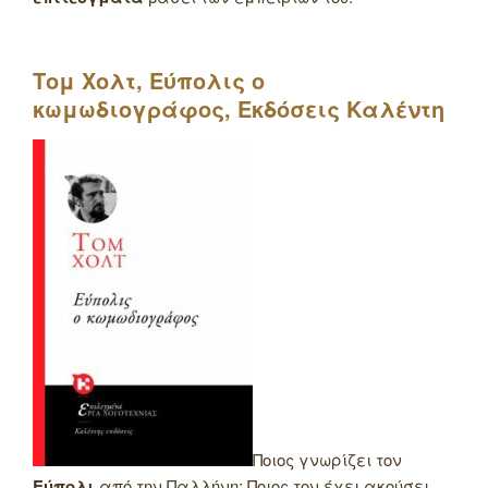
Τομ Χολτ, Εύπολις ο
κωμωδιογράφος, Εκδόσεις Καλέντη
Ποιος γνωρίζει τον
Εύπολι
από την Παλλήνη; Ποιος τον έχει ακούσει