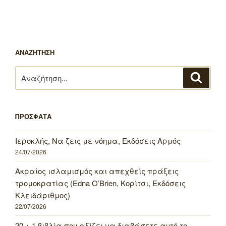
ΑΝΑΖΗΤΗΣΗ
Αναζήτηση
Αναζή
για:
ΠΡΟΣΦΑΤΑ
Ιεροκλής, Να ζεις με νόημα, Εκδόσεις Αρμός
24/07/2026
Ακραίος ισλαμισμός και απεχθείς πράξεις
τρομοκρατίας (Edna O’Brien, Κορίτσι, Εκδόσεις
Κλειδάριθμος)
22/07/2026
20 + 1 βιβλία που αξίζει να διαβάσετε αυτό το