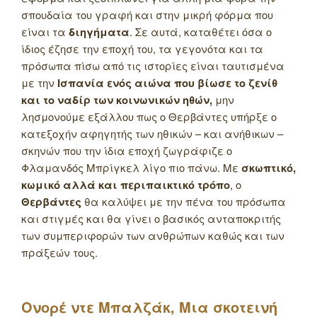
σπουδαία του γραφή και στην μικρή φόρμα που
είναι τα
διηγήματα
. Σε αυτά, καταθέτει όσα ο
ίδιος έζησε την εποχή του, τα γεγονότα και τα
πρόσωπα πίσω από τις ιστορίες είναι ταυτισμένα
με την
Ισπανία ενός αιώνα που βίωσε το ζενίθ
και το ναδίρ των κοινωνικών ηθών,
μην
λησμονούμε εξάλλου πως ο Θερβάντες υπήρξε ο
κατεξοχήν αφηγητής των ηθικών – και ανήθικων –
σκηνών που την ίδια εποχή ζωγράφιζε ο
Φλαμανδός Μπρίγκελ λίγο πιο πάνω. Με
σκωπτικό,
κωμικό αλλά και περιπαικτικό τρόπο
, ο
Θερβάντες
θα καλύψει με την πένα του πρόσωπα
και στιγμές και θα γίνει ο βασικός ανταποκριτής
των συμπεριφορών των ανθρώπων καθώς και των
πράξεών τους.
Ονορέ ντε Μπαλζάκ, Μια σκοτεινή