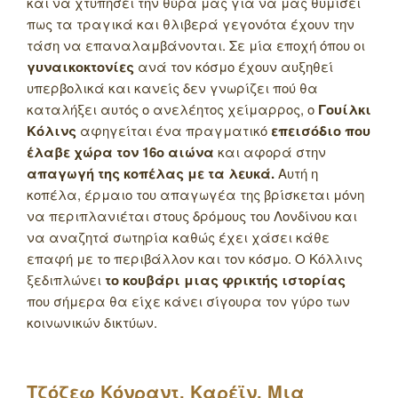
και να χτυπήσει την θύρα μας για να μας θυμίσει
πως τα τραγικά και θλιβερά γεγονότα έχουν την
τάση να επαναλαμβάνονται. Σε μία εποχή όπου οι
γυναικοκτονίες
ανά τον κόσμο έχουν αυξηθεί
υπερβολικά και κανείς δεν γνωρίζει πού θα
καταλήξει αυτός ο ανελέητος χείμαρρος, ο
Γουίλκι
Κόλινς
αφηγείται ένα πραγματικό
επεισόδιο που
έλαβε χώρα τον 16ο αιώνα
και αφορά στην
απαγωγή της κοπέλας με τα λευκά.
Αυτή η
κοπέλα, έρμαιο του απαγωγέα της βρίσκεται μόνη
να περιπλανιέται στους δρόμους του Λονδίνου και
να αναζητά σωτηρία καθώς έχει χάσει κάθε
επαφή με το περιβάλλον και τον κόσμο. Ο Κόλλινς
ξεδιπλώνει
το κουβάρι μιας φρικτής ιστορίας
που σήμερα θα είχε κάνει σίγουρα τον γύρο των
κοινωνικών δικτύων.
Τζόζεφ Κόνραντ, Καρέϊν. Μια