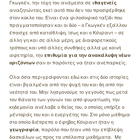
Γκωγκέν, την τύχη του ανάμεσα σε
ιθαγενείς
αναζητώντας εκεί αυτό που δεν του προσφέρθηκε
στον κύκλο του. Είναι ένα φιλοσοφικό ταξίδι που
πραγματοποίησαν και οι δύο – ο Γκωγκέν εξάλλου
έπασχε από κατάθλιψη, ίσως και ο Κόνραντ – σε
άλλη γη και σε άλλα μέρη, με διαφορετικούς
τρόπους και υπό άλλες συνθήκες αλλά με κοινή
αφετηρία, την
επιθυμία για την ανακάλυψη νέων
οριζόντων
σαν οι παρόντες να ήταν ανεπαρκείς.
Όλα όσα περιγράφονται εδώ και στις δύο ιστορίες
είναι βγαλμένα από την ψυχή του και δη από την
νεότητά του. Μην λησμονούμε το γεγονός πως μετά
τον θάνατο των γονιών του από φυματίωση, την
κηδεμονία ανέλαβε ο θείος του, ο οποίος υπήρξε ο
μέντοράς του και ο ευεργέτης του. Στο μόνο μάθημα
στο οποίο διέπρεπε ο έφηβος Κόνραντ ήταν η
γεωγραφία
, παρόλο που ήταν υπό την επίβλεψη
δασκάλων ως προς τα υπόλοιπα μαθήματα. Με