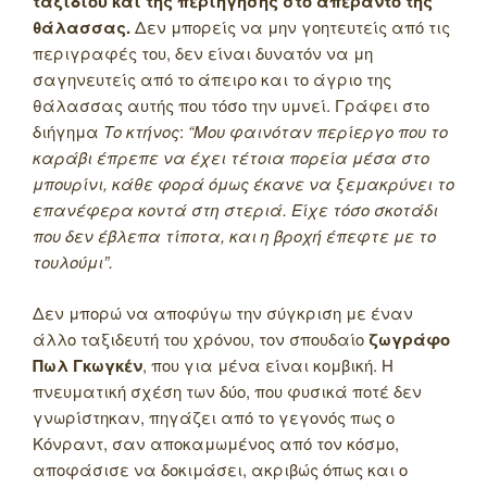
ταξιδιού και της περιήγησης στο απέραντο της
θάλασσας.
Δεν μπορείς να μην γοητευτείς από τις
περιγραφές του, δεν είναι δυνατόν να μη
σαγηνευτείς από το άπειρο και το άγριο της
θάλασσας αυτής που τόσο την υμνεί. Γράφει στο
διήγημα
Το κτήνος
:
“Μου φαινόταν περίεργο που το
καράβι έπρεπε να έχει τέτοια πορεία μέσα στο
μπουρίνι, κάθε φορά όμως έκανε να ξεμακρύνει το
επανέφερα κοντά στη στεριά. Είχε τόσο σκοτάδι
που δεν έβλεπα τίποτα, και η βροχή έπεφτε με το
τουλούμι”.
Δεν μπορώ να αποφύγω την σύγκριση με έναν
άλλο ταξιδευτή του χρόνου, τον σπουδαίο
ζωγράφο
Πωλ Γκωγκέν
, που για μένα είναι κομβική. Η
πνευματική σχέση των δύο, που φυσικά ποτέ δεν
γνωρίστηκαν, πηγάζει από το γεγονός πως ο
Κόνραντ, σαν αποκαμωμένος από τον κόσμο,
αποφάσισε να δοκιμάσει, ακριβώς όπως και ο