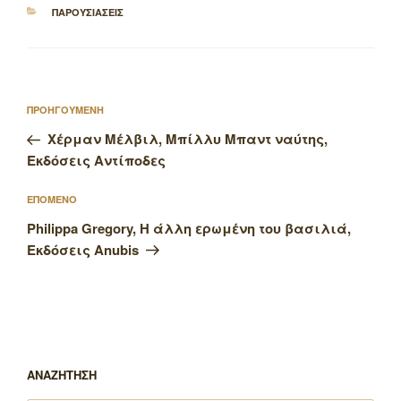
ΚΑΤΗΓΟΡΙΕΣ
ΠΑΡΟΥΣΙΑΣΕΙΣ
Πλοήγηση
Προηγούμενο
ΠΡΟΗΓΟΥΜΕΝΗ
άρθρων
άρθρο
Χέρμαν Μέλβιλ, Μπίλλυ Μπαντ ναύτης,
Εκδόσεις Αντίποδες
Επόμενο
ΕΠΟΜΕΝΟ
άρθρο
Philippa Gregory, Η άλλη ερωμένη του βασιλιά,
Εκδόσεις Anubis
ΑΝΑΖΗΤΗΣΗ