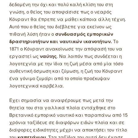
δεδομένη την όχι και πολύ καλή κλίση του στη
γνώση, ο θείος του αποφάσισε πως ο νεαρός
Κόνραντ θα έπρεπε να μάθει κάποια άλλη τέχνη.
Αυτό που ο θείος του διέβλεπε για εκείνον ως
πιθανή λύση ήταν ο
συνδυασμός εμπορικών
δραστηριοτήτων και ναυτικών ικανοτήτων.
Το
1871 ο Κόνραντ ανακοίνωσε την απόφασή του να
εργαστεί ως
ναύτης
. Να λοιπόν πως συνδέεται η
λογοτεχνία με την ίδια τη ζωή μέσα από μία τόσο
αυθεντική όσμωση και ζύμωση, η ζωή του Κόνραντ
ένα γόνιμο ζυμάρι από το οποίο προέκυψαν
λογοτεχνικά καρβέλια.
Έχει σημασία να αναφέρουμε πως μετά την
θητεία του στα γαλλικά πλοία εντάχθηκε στο
Βρετανικό εμπορικό ναυτικό και παραπάνω από 15
χρόνια ταξίδευε σε διαφόρων ειδών πλοία και σε
διάφορες ειδικότητες μέχρι να αποκτήσει τον τίτλο
του
καπετάνιου
. Στα ταξίδια του αυτά δεν έχασε