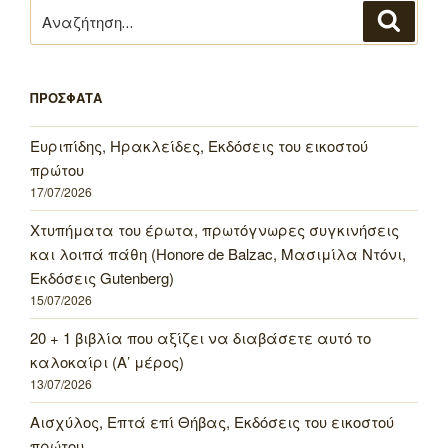
Αναζήτηση
Αναζή
για:
ΠΡΟΣΦΑΤΑ
Ευριπίδης, Ηρακλείδες, Εκδόσεις του εικοστού
πρώτου
17/07/2026
Χτυπήματα του έρωτα, πρωτόγνωρες συγκινήσεις
και λοιπά πάθη (Honore de Balzac, Μασιμίλα Ντόνι,
Εκδόσεις Gutenberg)
15/07/2026
20 + 1 βιβλία που αξίζει να διαβάσετε αυτό το
καλοκαίρι (Α’ μέρος)
13/07/2026
Αισχύλος, Επτά επί Θήβας, Εκδόσεις του εικοστού
πρώτου