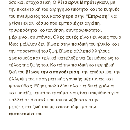
όσο και στοχαστική; Ο
Ρίτσαρντ Μπρότιγκαν,
με
την εκκεντρική του αφηγηματικότητα και το ευφυές
του πνεύματός του, κατάφερε στην
“Έκτρωση”
να
χτίσει έναν κόσμο που εμπεριέχει αγάπη,
τρυφερότητα, κατανόηση, συντροφικότητα,
μέριμνα, συμπόνια.
Όλες αυτές είναι έννοιες που ο
ίδιος μάλλον δεν βίωσε στην παιδική του ηλικία και
την προσωπική του ζωή. Βίωσε αλλεπάλληλους
χωρισμούς και τελικά κατέληξε να ζει μόνος ως το
τέλος της ζωής του. Κατά την παιδική και εφηβική
ζωή του
βίωσε την απογοήτευση,
την απόρριψη, την
έλλειψη της πραγματικής γονικής μέριμνας και
φροντίδας. Έζησε πολύ δύσκολα παιδικά χρόνια
και μοιάζει αυτό το τραύμα να είναι υπεύθυνο για
πολλά από αυτά που του συνέβησαν στην
μετέπειτα ζωή του με αποκορύφωμα την
αυτοκτονία
του.