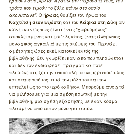
βρίθουν από βιβλία. Αγαπώ την παρουσία τους, τον
τρόπο που τιμούν το ξύλο πάνω στο οποίο
ακουμπάνε”
. Ο
ήρωας
θυμίζει τον ήρωα του
Καχτίτση στον Εξώστη
και του
Κάφκα στη Δίκη
αν
κρίνει κανείς πως είναι ένας “χαρούμενος”
αποκλεισμένος και εσώκλειστος, ένας άνθρωπος
μοναχικός αγκαλιά με τις σκέψεις του. Περνάει
αμέτρητες ώρες εκεί, κατοικεί εντός της
βιβλιοθήκης, δεν γνωρίζει καν από που πληρώνεται
και δεν τον ενδιαφέρει πραγματικά πότε
πληρώνεται, ζει την αποστολή του ως ιεραπόστολος
και σταυροφόρος, τιμά τον ρόλο του και τον
επιτελεί ως το πιο ιερό καθήκον. Μπορούμε ανοιχτά
να μιλήσουμε για μια σχέση ερωτική με την
βιβλιοθήκη, μία σχέση εξάρτησης με έναν κόσμο
πλασμένο από αυτόν μόνο για αυτόν.