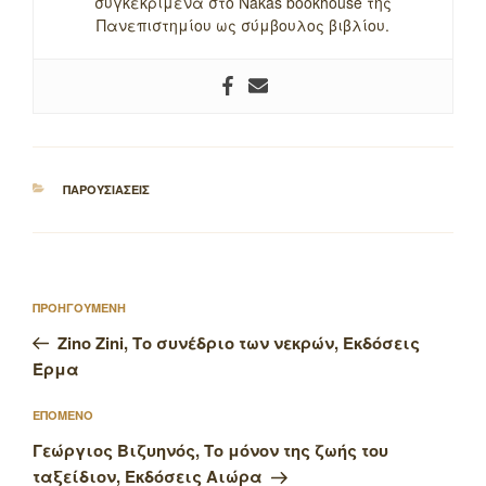
συγκεκριμένα στο Nakas bookhouse της
Πανεπιστημίου ως σύμβουλος βιβλίου.
ΚΑΤΗΓΟΡΙΕΣ
ΠΑΡΟΥΣΙΑΣΕΙΣ
Πλοήγηση
Προηγούμενο
ΠΡΟΗΓΟΥΜΕΝΗ
άρθρων
άρθρο
Zino Zini, Το συνέδριο των νεκρών, Εκδόσεις
Έρμα
Επόμενο
ΕΠΟΜΕΝΟ
άρθρο
Γεώργιος Βιζυηνός, Το μόνον της ζωής του
ταξείδιον, Εκδόσεις Αιώρα