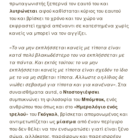
πρωταγωνιστής ξεπερνά τον εαυτό του και
λυτρώνεται
αφού καθίσταται κύριος του εαυτού
του και βρίσκει το χρόνο και τον χώρο να
εκφραστεί ηχηρά απέναντι σε κατεστημένα χωρίς
κανείς να μπορεί να τον αγγίξει.
«Το να μην εκπλήσσεται κανείς με τίποτα είναι
κατά πολύ βλακωδέστερο του να εκπλήσσεται με
τα πάντα. Και εκτός τούτου: το να μην
εκπλήσσεται κανείς με τίποτα είναι σχεδόν το ίδιο
με το να μη σέβεται τίποτα. Άλλωστε ο ηλίθιος δε
νιώθει σεβασμό για τίποτα και για κανέναν»
. Στα
συναισθήματα αυτά, ο
Ντοστογιέφσκι
συμπυκνώνει τη φιλοσοφία του
Μπόμποκ,
ενός
ανθρώπου που όπως και στο
«Ημερολόγιο ενός
τρελού
» του
Γκόγκολ
, βρίσκεται απομονωμένος και
αντιμετωπίζεται ως
μίασμα
από έναν περίγυρο
που δεν θέλει να τον ενσωματώσει γιατί είναι ξένο
σώμα, αλλόκοτος, παράφρων και παρεισφρέον