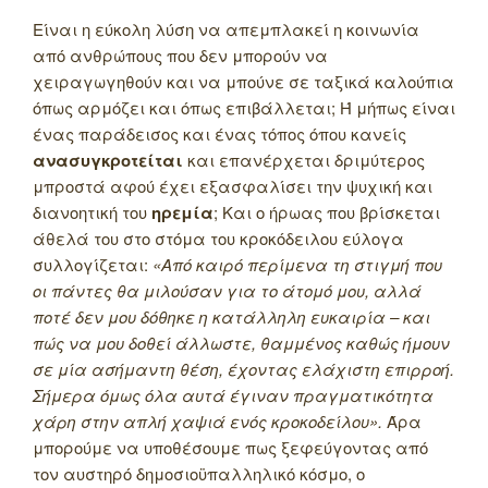
Είναι η εύκολη λύση να απεμπλακεί η κοινωνία
από ανθρώπους που δεν μπορούν να
χειραγωγηθούν και να μπούνε σε ταξικά καλούπια
όπως αρμόζει και όπως επιβάλλεται; Ή μήπως είναι
ένας παράδεισος και ένας τόπος όπου κανείς
ανασυγκροτείται
και επανέρχεται δριμύτερος
μπροστά αφού έχει εξασφαλίσει την ψυχική και
διανοητική του
ηρεμία
; Και ο ήρωας που βρίσκεται
άθελά του στο στόμα του κροκόδειλου εύλογα
συλλογίζεται:
«Από καιρό περίμενα τη στιγμή που
οι πάντες θα μιλούσαν για το άτομό μου, αλλά
ποτέ δεν μου δόθηκε η κατάλληλη ευκαιρία – και
πώς να μου δοθεί άλλωστε, θαμμένος καθώς ήμουν
σε μία ασήμαντη θέση, έχοντας ελάχιστη επιρροή.
Σήμερα όμως όλα αυτά έγιναν πραγματικότητα
χάρη στην απλή χαψιά ενός κροκοδείλου».
Άρα
μπορούμε να υποθέσουμε πως ξεφεύγοντας από
τον αυστηρό δημοσιοϋπαλληλικό κόσμο, ο