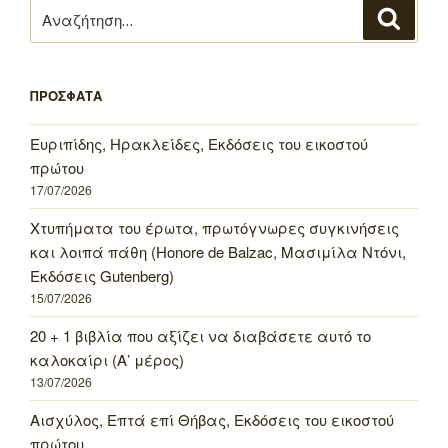
Αναζήτηση
Αναζή
για:
ΠΡΟΣΦΑΤΑ
Ευριπίδης, Ηρακλείδες, Εκδόσεις του εικοστού
πρώτου
17/07/2026
Χτυπήματα του έρωτα, πρωτόγνωρες συγκινήσεις
και λοιπά πάθη (Honore de Balzac, Μασιμίλα Ντόνι,
Εκδόσεις Gutenberg)
15/07/2026
20 + 1 βιβλία που αξίζει να διαβάσετε αυτό το
καλοκαίρι (Α’ μέρος)
13/07/2026
Αισχύλος, Επτά επί Θήβας, Εκδόσεις του εικοστού
πρώτου