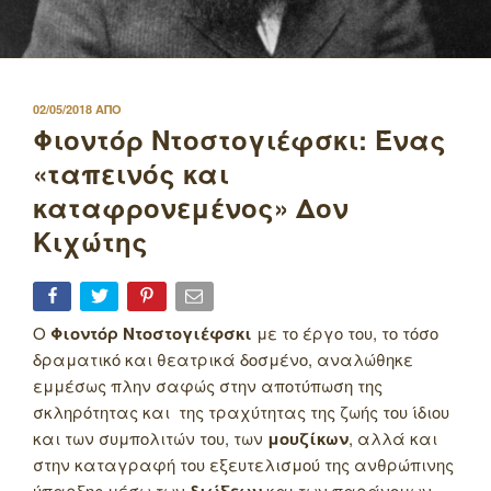
ΔΗΜΟΣΙΕΥΤΗΚΕ
02/05/2018
ΑΠΟ
ΣΤΙΣ
Φιοντόρ Ντοστογιέφσκι: Ένας
«ταπεινός και
καταφρονεμένος» Δον
Κιχώτης
Ο
Φιοντόρ Ντοστογιέφσκι
με το έργο του, το τόσο
δραματικό και θεατρικά δοσμένο, αναλώθηκε
εμμέσως πλην σαφώς στην αποτύπωση της
σκληρότητας και της τραχύτητας της ζωής του ίδιου
και των συμπολιτών του, των
μουζίκων
, αλλά και
στην καταγραφή του εξευτελισμού της ανθρώπινης
ύπαρξης μέσω των
και των παράνομων