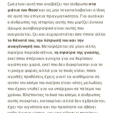
ζωή είναι αυτή που ανεβάζει τον άνθρωπο
στα
μάτια του Θεού
και ας μην το καταλαβαίνει ο ίδιος
σε αυτή την επίγεια πραγματικότητα. Για αυτό και
ο άνθρωπος της ιστορίας αυτής που μυρίζει έντονα
άρωμα αυτοβιογραφικό είναι αυτός που
ονειρεύεται, ζει και ευχαριστιέται όσο τίποτε άλλο
το θάνατό του, την λύτρωσή του και την
αναγέννησή του.
Μεταφέρεται σε μίαν άλλη
σφαίρα παραδεισένια,
τη σφαίρα της γνώσης
,
εκεί όπου σπέρνουν ευτυχία για να θερίσουν
αγάπη και χαρά, εκεί που δεν διακρίνεσαι για το
τι ρούχα φοράς αλλά για το ποιός είσαι, πόσο
αγαθές προθέσεις έχεις γιατί τα αισθήματα σε
αυτόν τον κόσμο του ονείρου είναι νότες μελωδίας
που έχουν ντυθεί για να υπάρχουν σε πείσμα του
χρόνου. Βλέποντας το δικό του κόσμο, ο άνθρωπος
αυτός συγκρίνει, κατακρίνει αλλά δεν εχθρεύεται,
έχει την αγνότητα και την πραότητα να σβήνει
κάθε έννοια μίσους, «ου γαρ οίδασι τι ποιούσιν».