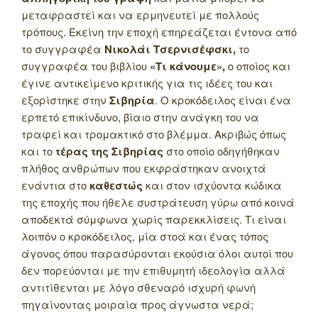
μεταφραστεί και να ερμηνευτεί με πολλούς
τρόπους. Εκείνη την εποχή επηρεάζεται έντονα από
το συγγραφέα
Νικολάι Τσερνισέφσκι,
το
συγγραφέα του βιβλίου
«Τι κάνουμε»,
ο οποίος και
έγινε αντικείμενο κριτικής για τις ιδέες του και
εξορίστηκε στην
Σιβηρία
. Ο κροκόδειλος είναι ένα
ερπετό επικίνδυνο, βίαιο στην ανάγκη του να
τραφεί και τρομακτικό στο βλέμμα. Ακριβώς όπως
και το
τέρας της Σιβηρίας
στο οποίο οδηγήθηκαν
πλήθος ανθρώπων που εκφράστηκαν ανοιχτά
ενάντια στο
καθεστώς
και στον ισχύοντα κώδικα
της εποχής που ήθελε συστράτευση γύρω από κοινά
αποδεκτά σύμφωνα χωρίς παρεκκλίσεις. Τι είναι
λοιπόν ο κροκόδειλος, μία στοά και ένας τόπος
άγονος όπου παρασύρονται εκούσια όλοι αυτοί που
δεν πορεύονται με την επιθυμητή ιδεολογία αλλά
αντιτίθενται με λόγο σθεναρό ισχυρή φωνή
πηγαίνοντας μοιραία προς άγνωστα νερά;