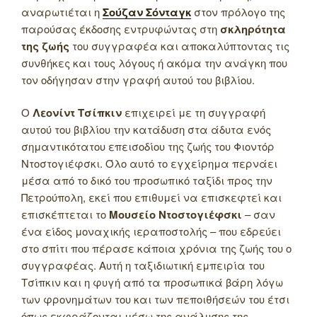
αναρωτιέται η
Σούζαν Σόνταγκ
στον πρόλογο της
παρούσας έκδοσης εντρυφώντας στη
σκληρότητα
της ζωής
του συγγραφέα και αποκαλύπτοντας τις
συνθήκες και τους λόγους ή ακόμα την ανάγκη που
τον οδήγησαν στην γραφή αυτού του βιβλίου.
Ο
Λεονίντ Τσίπκιν
επιχειρεί με τη συγγραφή
αυτού του βιβλίου την κατάδυση στα άδυτα ενός
σημαντικότατου επεισοδίου της ζωής του Φιοντόρ
Ντοστογιέφσκι. Όλο αυτό το εγχείρημα περνάει
μέσα από το δικό του προσωπικό ταξίδι προς την
Πετρούπολη, εκεί που επιθυμεί να επισκεφτεί και
επισκέπτεται το
Μουσείο Ντοστογιέφσκι
– σαν
ένα είδος μοναχικής ιεραποστολής – που εδρεύει
στο σπίτι που πέρασε κάποια χρόνια της ζωής του ο
συγγραφέας. Αυτή η ταξιδιωτική εμπειρία του
Τσίπκιν και η φυγή από τα προσωπικά βάρη λόγω
των φρονημάτων του και των πεποιθήσεών του έτσι
όπως εκφράζονται μέσω της ανάλυσης της