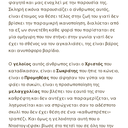
φαγητό και μας ενοχλεί με την παρουσία της.
Σκληρή εικόνα παρουσιάζει ο άνθρωπος αυτός,
είναι έτοιμος να θέσει τέλος στην ζωή του γιατί δεν
βρίσκει την παραμικρή ικανοποίηση, διαλύεται από
τα εξ ων συνετέθη κάθε φορά που παρίσταται σε
μία ομήγυρη που τον στήνει στην γωνία γιατί δεν
έχει το σθένος να τον αγκαλιάσει, της είναι βάρος
και ανυπόφορο βαρίδιο.
Ο
γελοίος
αυτός άνθρωπος είναι ο
Χριστός
που
καταδίκασαν, είναι ο
Σωκράτης
που ήπιε το κώνειο,
είναι ο
Προμηθέας
που άφησαν τον γύπα να του
φάει το συκώτι, είναι η προσωποποίηση της
μελαγχολίας
που βλέπει τον εαυτό της στον
καθρέφτη και δεν αντέχει να παραμερίζεται, να
λησμονείται και να σπρώχνεται σαν το αδέσποτο
σκυλί που δεν έχει θέση σε ένα «καθωσπρέπει»
τραπέζι. Και όμως η γελοιότητα αυτή που ο
Ντοστογιέφσκι βίωσε στο πετσί του σε όλη του την