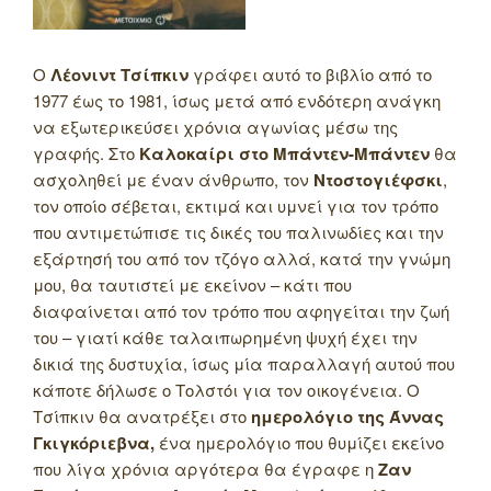
Ο
Λέονιντ Τσίπκιν
γράφει αυτό το βιβλίο από το
1977 έως το 1981, ίσως μετά από ενδότερη ανάγκη
να εξωτερικεύσει χρόνια αγωνίας μέσω της
γραφής. Στο
Καλοκαίρι στο Μπάντεν-Μπάντεν
θα
ασχοληθεί με έναν άνθρωπο, τον
Ντοστογιέφσκι
,
τον οποίο σέβεται, εκτιμά και υμνεί για τον τρόπο
που αντιμετώπισε τις δικές του παλινωδίες και την
εξάρτησή του από τον τζόγο αλλά, κατά την γνώμη
μου, θα ταυτιστεί με εκείνον – κάτι που
διαφαίνεται από τον τρόπο που αφηγείται την ζωή
του – γιατί κάθε ταλαιπωρημένη ψυχή έχει την
δικιά της δυστυχία, ίσως μία παραλλαγή αυτού που
κάποτε δήλωσε ο Τολστόι για τον οικογένεια. Ο
Τσίπκιν θα ανατρέξει στο
ημερολόγιο της Άννας
Γκιγκόριεβνα,
ένα ημερολόγιο που θυμίζει εκείνο
που λίγα χρόνια αργότερα θα έγραφε η
Ζαν