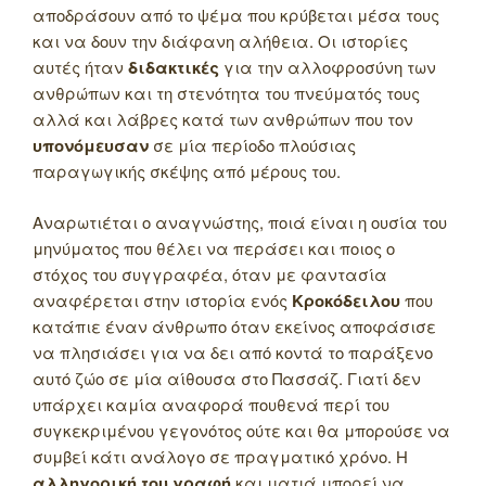
αποδράσουν από το ψέμα που κρύβεται μέσα τους
και να δουν την διάφανη αλήθεια. Οι ιστορίες
αυτές ήταν
διδακτικές
για την αλλοφροσύνη των
ανθρώπων και τη στενότητα του πνεύματός τους
αλλά και λάβρες κατά των ανθρώπων που τον
υπονόμευσαν
σε μία περίοδο πλούσιας
παραγωγικής σκέψης από μέρους του.
Αναρωτιέται ο αναγνώστης, ποιά είναι η ουσία του
μηνύματος που θέλει να περάσει και ποιος ο
στόχος του συγγραφέα, όταν με φαντασία
αναφέρεται στην ιστορία ενός
Κροκόδειλου
που
κατάπιε έναν άνθρωπο όταν εκείνος αποφάσισε
να πλησιάσει για να δει από κοντά το παράξενο
αυτό ζώο σε μία αίθουσα στο Πασσάζ. Γιατί δεν
υπάρχει καμία αναφορά πουθενά περί του
συγκεκριμένου γεγονότος ούτε και θα μπορούσε να
συμβεί κάτι ανάλογο σε πραγματικό χρόνο. Η
αλληγορική του γραφή
και ματιά μπορεί να