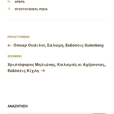
ΚΑΤΗΓΟΡΙΕΣ
ΑΡΘΡΑ
ΕΤΙΚΕΤΕΣ
ΝΤΟΣΤΟΓΙΕΦΣΚΙ
,
ΡΩΣΙΑ
Πλοήγηση
Προηγούμενο
ΠΡΟΗΓΟΥΜΕΝΗ
άρθρων
άρθρο
Όσκαρ Ουάιλντ, Σαλώμη, Εκδόσεις Gutenberg
Επόμενο
ΕΠΟΜΕΝΟ
άρθρο
Χριστόφορος Μηλιώνης, Καλαμάς κι Αχέροντας,
Εκδόσεις Κίχλη
ΑΝΑΖΗΤΗΣΗ