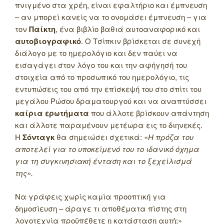
πνιγμένο στα χρέη, είναι εφαλτήριο και έμπνευση
– αν μπορεί κανείς να το ονομάσει έμπνευση – για
τον
Παίκτη
, ένα βιβλίο βαθιά αυτοαναφορικό και
αυτοβιογραφικό
. Ο Τσίπκιν βρίσκεται σε συνεχή
διάλογο με το ημερολόγιο και δεν παύει να
εισαγάγει στον λόγο του και την αφήγησή του
στοιχεία από το προσωπικό του ημερολόγιο, τις
εντυπώσεις του από την επίσκεψή του στο σπίτι του
μεγάλου Ρώσου δραματουργού και να αναπτύσσει
καίρια ερωτήματα
που άλλοτε βρίσκουν απάντηση
και άλλοτε παραμένουν μετέωρα εις το διηνεκές.
Η
Σόνταγκ
θα σημειώσει σχετικά:
«Η πρόζα του
αποτελεί για το υποκείμενό του το ιδανικό όχημα
για τη συγκινησιακή ένταση και το ξεχείλισμά
της».
Να γράφεις χωρίς καμία προοπτική για
δημοσίευση – άραγε τι αποθέματα πίστης στη
λογοτεχνία προϋπέθετε η κατάσταση αυτή;»