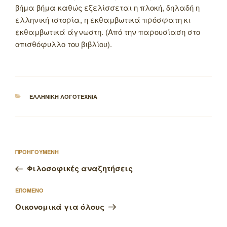
βήμα βήμα καθώς εξελίσσεται η πλοκή, δηλαδή η
ελληνική ιστορία, η εκθαμβωτικά πρόσφατη κι
εκθαμβωτικά άγνωστη. (Από την παρουσίαση στο
οπισθόφυλλο του βιβλίου).
ΚΑΤΗΓΟΡΙΕΣ
ΕΛΛΗΝΙΚΗ ΛΟΓΟΤΕΧΝΙΑ
Πλοήγηση
Προηγούμενο
ΠΡΟΗΓΟΥΜΕΝΗ
άρθρων
άρθρο
Φιλοσοφικές αναζητήσεις
Επόμενο
ΕΠΟΜΕΝΟ
άρθρο
Οικονομικά για όλους