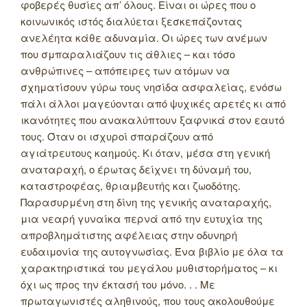
φοβερές θυσίες απ’ όλους. Είναι οι ώρες που ο
κοινωνικός ιστός διαλύεται ξεσκεπάζοντας
ανελέητα κάθε αδυναμία. Οι ώρες των ανέμων
που σμπαραλιάζουν τις άθλιες – και τόσο
ανθρώπινες – απόπειρες των ατόμων να
σχηματίσουν γύρω τους νησίδα ασφαλείας, ενόσω
πάλι άλλοι μαγεύονται από ψυχικές αρετές κι από
ικανότητες που ανακαλύπτουν ξαφνικά στον εαυτό
τους. Όταν οι ισχυροί σπαράζουν από
αγιάτρευτους καημούς. Κι όταν, μέσα στη γενική
αναταραχή, ο έρωτας δείχνει τη δύναμή του,
καταστροφέας, θριαμβευτής και ζωοδότης.
Παρασυρμένη στη δίνη της γενικής αναταραχής,
μια νεαρή γυναίκα περνά από την ευτυχία της
απροβλημάτιστης αφέλειας στην οδυνηρή
ευδαιμονία της αυτογνωσίας. Ένα βιβλίο με όλα τα
χαρακτηριστικά του μεγάλου μυθιστορήματος – κι
όχι ως προς την έκτασή του μόνο. . . Με
πρωταγωνιστές αληθινούς, που τους ακολουθούμε