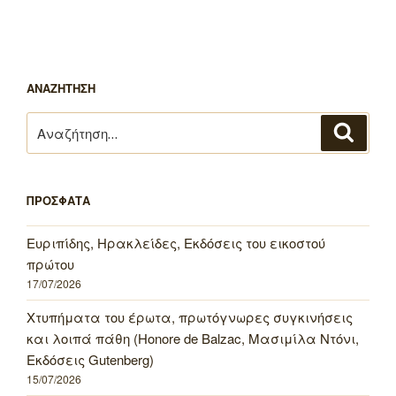
ΑΝΑΖΗΤΗΣΗ
Αναζήτηση
Αναζή
για:
ΠΡΟΣΦΑΤΑ
Ευριπίδης, Ηρακλείδες, Εκδόσεις του εικοστού
πρώτου
17/07/2026
Χτυπήματα του έρωτα, πρωτόγνωρες συγκινήσεις
και λοιπά πάθη (Honore de Balzac, Μασιμίλα Ντόνι,
Εκδόσεις Gutenberg)
15/07/2026