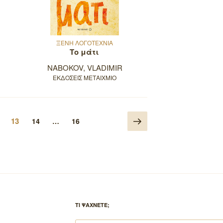
ΞΕΝΗ ΛΟΓΟΤΕΧΝΙΑ
Το μάτι
NABOKOV, VLADIMIR
ΕΚΔΟΣΕΙΣ ΜΕΤΑΙΧΜΙΟ
Επόμενη
Σελίδα
λίδα
13
Σελίδα
Σελίδα
14
…
16
σελίδα
ΤΙ ΨΑΧΝΕΤΕ;