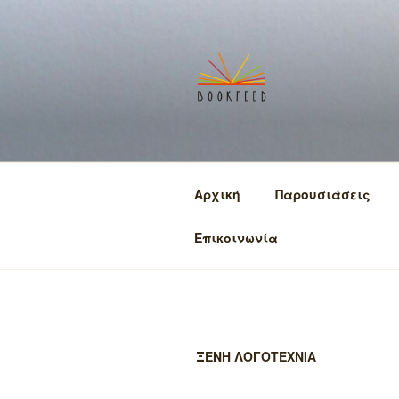
Μετάβαση
στο
περιεχόμενο
BOOKFEED
μοιραζόμαστε την αγάπη για
Αρχική
Παρουσιάσεις
Επικοινωνία
ΞΕΝΗ ΛΟΓΟΤΕΧΝΙΑ