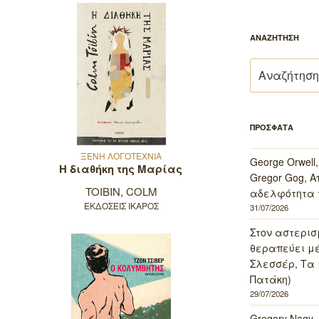
ΑΝΑΖΗΤΗΣΗ
Αναζήτηση
για:
ΠΡΟΣΦΑΤΑ
ΞΕΝΗ ΛΟΓΟΤΕΧΝΙΑ
George Orwell,
Η διαθήκη της Μαρίας
Gregor Gog, 
TOIBIN, COLM
αδελφότητα τ
ΕΚΔΟΣΕΙΣ ΙΚΑΡΟΣ
31/07/2026
Στον αστερισ
θεραπεύει μέ
Σλεσσέρ, Τα 
Πατάκη)
29/07/2026
Gregory Nagy,