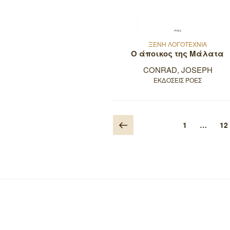
ΞΕΝΗ ΛΟΓΟΤΕΧΝΙΑ
Ο άποικος της Μάλατα
CONRAD, JOSEPH
ΕΚΔΟΣΕΙΣ ΡΟΕΣ
Πλοήγηση
Προηγούμενη
Σελίδα
Σε
1
…
12
σελίδα
άρθρων