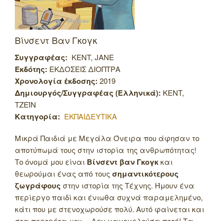
Βίνσεντ Βαν Γκογκ
Συγγραφέας:
KENT, JANE
Εκδότης:
ΕΚΔΟΣΕΙΣ ΔΙΟΠΤΡΑ
Χρονολογία έκδοσης:
2019
Δημιουργός/Συγγραφέας (Ελληνικά):
KENT,
TZEΪN
Κατηγορία:
ΕΚΠΑΙΔΕΥΤΙΚΑ
Μικρά Παιδιά με Μεγάλα Όνειρα που άφησαν το
αποτύπωμά τους στην ιστορία της ανθρωπότητας!
Το όνομά μου είναι
Βίνσεντ βαν Γκογκ
και
θεωρούμαι ένας από τους
σημαντικότερους
ζωγράφους
στην ιστορία της Τέχνης. Ήμουν ένα
περίεργο παιδί και ένιωθα συχνά παραμελημένο,
κάτι που με στενοχωρούσε πολύ. Αυτό φαίνεται και
στα πορτρέτα μου… Δεν χαμογελούσα ποτέ!
Τα