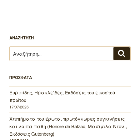
ΑΝΑΖΗΤΗΣΗ
Αναζήτηση
Αναζή
για:
ΠΡΟΣΦΑΤΑ
Ευριπίδης, Ηρακλείδες, Εκδόσεις του εικοστού
πρώτου
17/07/2026
Χτυπήματα του έρωτα, πρωτόγνωρες συγκινήσεις
και λοιπά πάθη (Honore de Balzac, Μασιμίλα Ντόνι,
Εκδόσεις Gutenberg)