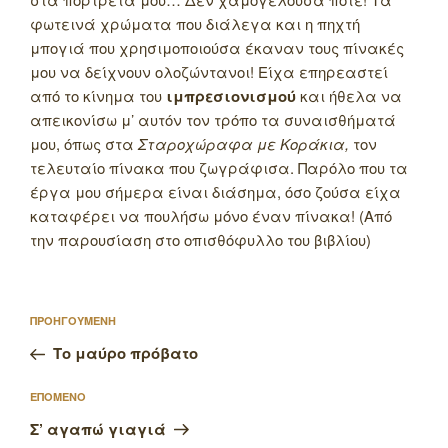
φωτεινά χρώματα που διάλεγα και η πηχτή
μπογιά που χρησιμοποιούσα έκαναν τους πίνακές
μου να δείχνουν ολοζώντανοι! Είχα επηρεαστεί
από το κίνημα του
ιμπρεσιονισμού
και ήθελα να
απεικονίσω μ’ αυτόν τον τρόπο τα συναισθήματά
μου, όπως στα
Σταροχώραφα με Κοράκια,
τον
τελευταίο πίνακα που ζωγράφισα. Παρόλο που τα
έργα μου σήμερα είναι διάσημα, όσο ζούσα είχα
καταφέρει να πουλήσω μόνο έναν πίνακα! (Από
την παρουσίαση στο οπισθόφυλλο του βιβλίου)
Πλοήγηση
Προηγούμενο
ΠΡΟΗΓΟΥΜΕΝΗ
άρθρων
άρθρο
Το μαύρο πρόβατο
Επόμενο
ΕΠΟΜΕΝΟ
άρθρο
Σ’ αγαπώ γιαγιά