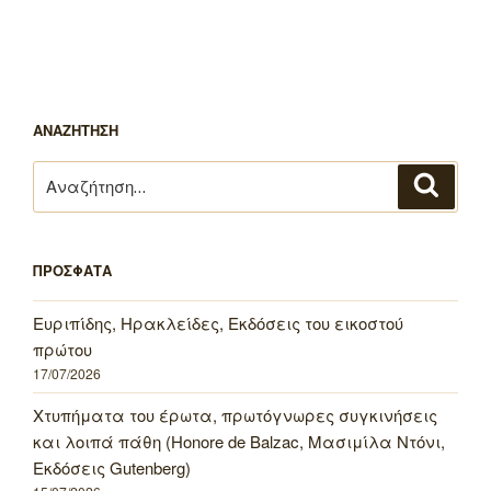
ΑΝΑΖΗΤΗΣΗ
Αναζήτηση
Αναζή
για:
ΠΡΟΣΦΑΤΑ
Ευριπίδης, Ηρακλείδες, Εκδόσεις του εικοστού
πρώτου
17/07/2026
Χτυπήματα του έρωτα, πρωτόγνωρες συγκινήσεις
και λοιπά πάθη (Honore de Balzac, Μασιμίλα Ντόνι,
Εκδόσεις Gutenberg)