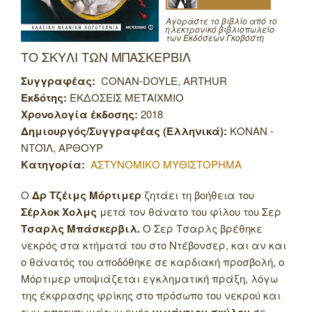
Αγοράστε το βιβλίο από το
ηλεκτρονικό βιβλιοπωλείο
των Εκδόσεων Γκοβόστη
ΤΟ ΣΚΥΛΙ ΤΩΝ ΜΠΑΣΚΕΡΒΙΛ
Συγγραφέας:
CONAN-DOYLE, ARTHUR
Εκδότης:
ΕΚΔΟΣΕΙΣ ΜΕΤΑΙΧΜΙΟ
Χρονολογία έκδοσης:
2018
Δημιουργός/Συγγραφέας (Ελληνικά):
ΚΟΝΑΝ -
ΝΤΟΪΛ, ΑΡΘΟΥΡ
Κατηγορία:
ΑΣΤΥΝΟΜΙΚΟ ΜΥΘΙΣΤΟΡΗΜΑ
Ο
Δρ Τζέιμς Μόρτιμερ
ζητάει τη βοήθεια του
Σέρλοκ Χολμς
μετά τον θάνατο του φίλου του Σερ
Τσαρλς Μπάσκερβιλ.
Ο Σερ Τσαρλς βρέθηκε
νεκρός στα κτήματά του στο Ντέβονσερ, και αν και
ο θάνατός του αποδόθηκε σε καρδιακή προσβολή, ο
Μόρτιμερ υποψιάζεται εγκληματική πράξη, λόγω
της έκφρασης φρίκης στο πρόσωπο του νεκρού και
των αποτυπωμάτων ενός
σε