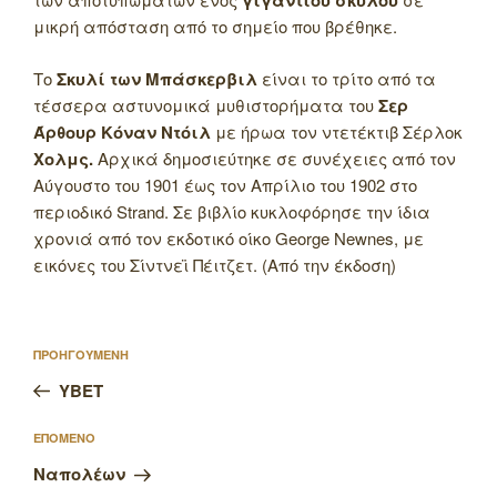
γιγάντιου σκύλου
μικρή απόσταση από το σημείο που βρέθηκε.
Το
Σκυλί των Μπάσκερβιλ
είναι το τρίτο από τα
τέσσερα αστυνομικά μυθιστορήματα του
Σερ
Άρθουρ Κόναν Ντόιλ
με ήρωα τον ντετέκτιβ Σέρλοκ
Χολμς.
Αρχικά δημοσιεύτηκε σε συνέχειες από τον
Αύγουστο του 1901 έως τον Απρίλιο του 1902 στο
περιοδικό Strand. Σε βιβλίο κυκλοφόρησε την ίδια
χρονιά από τον εκδοτικό οίκο George Newnes, με
εικόνες του Σίντνεϊ Πέιτζετ. (Από την έκδοση)
Πλοήγηση
Προηγούμενο
ΠΡΟΗΓΟΥΜΕΝΗ
άρθρων
άρθρο
YBET
Επόμενο
ΕΠΟΜΕΝΟ
άρθρο
Ναπολέων