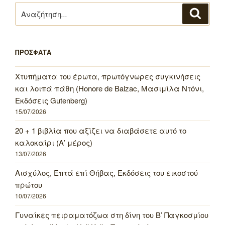
Αναζήτηση
Αναζή
για:
ΠΡΟΣΦΑΤΑ
Χτυπήματα του έρωτα, πρωτόγνωρες συγκινήσεις
και λοιπά πάθη (Honore de Balzac, Μασιμίλα Ντόνι,
Εκδόσεις Gutenberg)
15/07/2026
20 + 1 βιβλία που αξίζει να διαβάσετε αυτό το
καλοκαίρι (Α’ μέρος)
13/07/2026
Αισχύλος, Επτά επί Θήβας, Εκδόσεις του εικοστού
πρώτου
10/07/2026
Γυναίκες πειραματόζωα στη δίνη του Β’ Παγκοσμίου