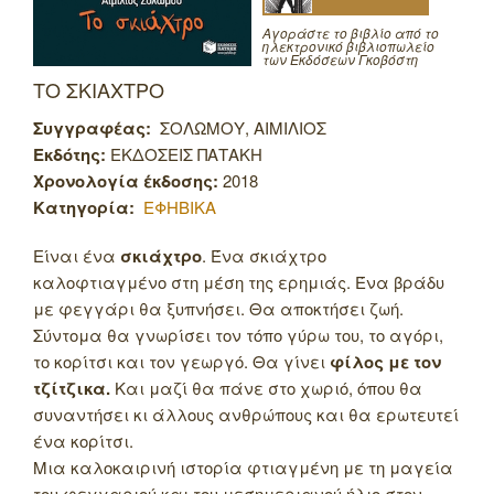
Αγοράστε το βιβλίο από το
ηλεκτρονικό βιβλιοπωλείο
των Εκδόσεων Γκοβόστη
ΤΟ ΣΚΙΑΧΤΡΟ
Συγγραφέας:
ΣΟΛΩΜΟΥ, ΑΙΜΙΛΙΟΣ
Εκδότης:
ΕΚΔΟΣΕΙΣ ΠΑΤΑΚΗ
Χρονολογία έκδοσης:
2018
Κατηγορία:
ΕΦΗΒΙΚΑ
Είναι ένα
σκιάχτρο
. Ένα σκιάχτρο
καλοφτιαγμένο στη μέση της ερημιάς. Ένα βράδυ
με φεγγάρι θα ξυπνήσει. Θα αποκτήσει ζωή.
Σύντομα θα γνωρίσει τον τόπο γύρω του, το αγόρι,
το κορίτσι και τον γεωργό. Θα γίνει
φίλος με τον
τζίτζικα.
Και μαζί θα πάνε στο χωριό, όπου θα
συναντήσει κι άλλους ανθρώπους και θα ερωτευτεί
ένα κορίτσι.
Μια καλοκαιρινή ιστορία φτιαγμένη με τη μαγεία
του φεγγαριού και του μεσημεριανού ήλιο στον