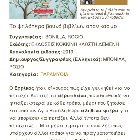
Αγοράστε το βιβλίο από το
ηλεκτρονικό βιβλιοπωλείο
των Εκδόσεων Γκοβόστη
Το ψηλότερο βουνό βιβλίων στον κόσμο
Συγγραφέας:
BONILLA, ROCIO
Εκδότης:
ΕΚΔΟΣΕΙΣ ΚΟΚΚΙΝΗ ΚΛΩΣΤΗ ΔΕΜΕΝΗ
Χρονολογία έκδοσης:
2019
Δημιουργός/Συγγραφέας (Ελληνικά):
ΜΠΟΝΙΛΑ,
ΡΟΣΙΟ
Κατηγορία:
ΠΑΡΑΜΥΘΙΑ
Ο
Ερρίκος
ήταν σίγουρος πως είχε γεννηθεί για να
πετάξει. Κοίταζε τα
αεροπλάνα
, προσπαθούσε να
φτιάξει φτερά με κάθε τρόπο, μέχρι που ζητούσε
και από τον Άγιο Βασίλη δώρο
αληθινά φτερά
για
να μπορέσει να πετάξει. Αλλά τίποτα δεν
πετύχαινε…
Μια μέρα, η μαμά του τού λέει πως
υπάρχουν άλλοι τρόποι για να πραγματοποιήσει