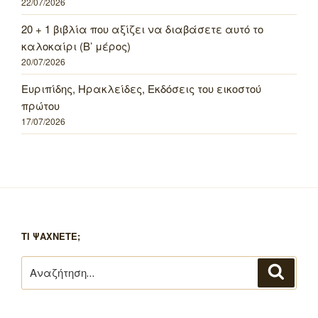
22/07/2026
20 + 1 βιβλία που αξίζει να διαβάσετε αυτό το
καλοκαίρι (Β’ μέρος)
20/07/2026
Ευριπίδης, Ηρακλείδες, Εκδόσεις του εικοστού
πρώτου
17/07/2026
ΤΙ ΨΑΧΝΕΤΕ;
Αναζήτηση
Αναζή
για: