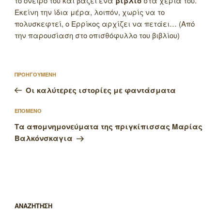
το όνειρό του και βάζει ένα
βιβλίο
στα χέρια του.
Εκείνη την ίδια μέρα, λοιπόν, χωρίς να το
πολυσκεφτεί, ο Ερρίκος αρχίζει να πετάει… (Από
την παρουσίαση στο οπισθόφυλλο του βιβλίου)
Πλοήγηση
Προηγούμενο
ΠΡΟΗΓΟΥΜΕΝΗ
άρθρων
άρθρο
Οι καλύτερες ιστορίες με φαντάσματα
Επόμενο
ΕΠΟΜΕΝΟ
άρθρο
Τα απομνημονεύματα της πριγκίπισσας Μαρίας
Βαλκόνσκαγια
ΑΝΑΖΗΤΗΣΗ