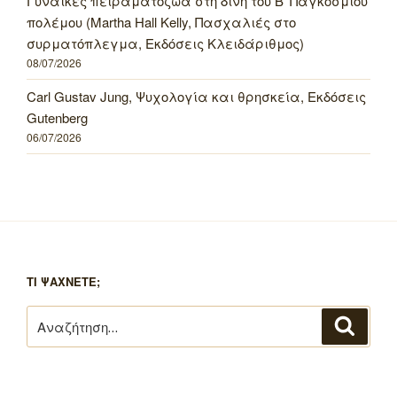
Γυναίκες πειραματόζωα στη δίνη του Β’ Παγκοσμίου
πολέμου (Martha Hall Kelly, Πασχαλιές στο
συρματόπλεγμα, Εκδόσεις Κλειδάριθμος)
08/07/2026
Carl Gustav Jung, Ψυχολογία και θρησκεία, Εκδόσεις
Gutenberg
06/07/2026
ΤΙ ΨΑΧΝΕΤΕ;
Αναζήτηση
Αναζή
για: