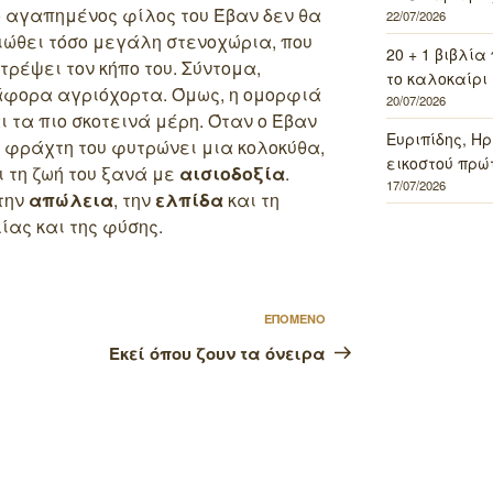
ο αγαπημένος φίλος του Έβαν δεν θα
22/07/2026
νιώθει τόσο μεγάλη στενοχώρια, που
20 + 1 βιβλία
τρέψει τον κήπο του.
Σύντομα,
το καλοκαίρι 
ιάφορα αγριόχορτα. Όμως, η ομορφιά
20/07/2026
ι τα πιο σκοτεινά μέρη. Όταν ο Έβαν
Ευριπίδης, Ηρ
 φράχτη του φυτρώνει μια κολοκύθα,
εικοστού πρώ
ι τη ζωή του ξανά με
αισιοδοξία
.
17/07/2026
 την
απώλεια
, την
ελπίδα
και τη
ίας και της φύσης.
Επόμενο
ΕΠΟΜΕΝΟ
άρθρο
Εκεί όπου ζουν τα όνειρα