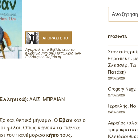
Αναζήτηση
για:
ΠΡΟΣΦΑΤΑ
ΑΓΟΡΑΣΤΕ ΤΟ
Αγοράστε το βιβλίο από το
Στον αστερισ
ηλεκτρονικό βιβλιοπωλείο των
Εκδόσεων Γκοβόστη
θεραπεύει μέ
Σλεσσέρ, Τα 
Πατάκη)
29/07/2026
Gregory Nagy,
27/07/2026
Ελληνικά):
ΛΑΙΣ, ΜΠΡΑΙΑΝ
Ιεροκλής, Να
24/07/2026
ξο και θετικό μήνυμα. Ο
Έβαν
και ο
Ακραίος ισλα
ροι φίλοι. Όπως κάνουν τα πάντα
τρομοκρατίας 
 και τον πανέμορφο
κήπο
τους.
Κλειδάριθμος