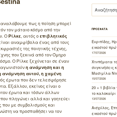
estina
Αναζήτηση
για:
παναλάβουμε πως η ποίηση μπορεί
τόν τον μάταιο κόσμο από την
ΠΡΟΣΦΑΤΑ
υ. Ο
Ρίλκε
, αυτός ο
επιβλητικός
Ευριπίδης, Ηρ
ίναι αναμφίβολα ένας από τους
εικοστού πρώ
εκφραστές της ποιητικής τέχνης,
17/07/2026
έχνης που ξεκινά από τον Όμηρο
κόσμο. Ο Ρίλκε ξεχύνεται σε έναν
Χτυπήματα τ
ταγωνιστούν
η ανάμνηση και η
συγκινήσεις κ
Μασιμίλα Ντό
η ανάμνηση αυτού, η χαμένη
15/07/2026
νός έρωτα που δεν τελεσφόρησε
τα. Εξάλλου, εκείνος είναι ο
20 + 1 βιβλία
του έρωτα και τόσων άλλων
το καλοκαίρι 
 που πληγώνει αλλά και γοητεύει
13/07/2026
ς που με συμβολισμούς και
Αισχύλος, Επ
νώστη να προσπαθήσει να τον
εικοστού πρώ