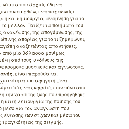
ικότητα που άρχισε ήδη να
ίζοντα κατορθώνει να παραδώσει
ωή και δημιουργία, ανάμνηση για το
 το μέλλον. Ποτίζει τα ποιήματά του
ύς ανανέωσης, της απογύμνωσης, της
ώπινης απορίας για το τι ξημερώνει,
ν αγάπη αναζητώντας απαντήσεις.
α από μία θάλασσα μονίμως
νη από τους κινδύνους της
ε κόσμους μυστικούς και άγνωστους.
φανής,
είναι παρούσα και
χυτικότητα του αφηγητή είναι
κύμα ώστε να εκφράσει τον πόνο από
λη την χαρά της ζωής που προηγήθηκε
 η διττή λειτουργία της ποίησης του
ό μέσο για τον αναγνώστη που
 έντασης των στίχων και μέσα του
 τραγικότητας της στιγμής.