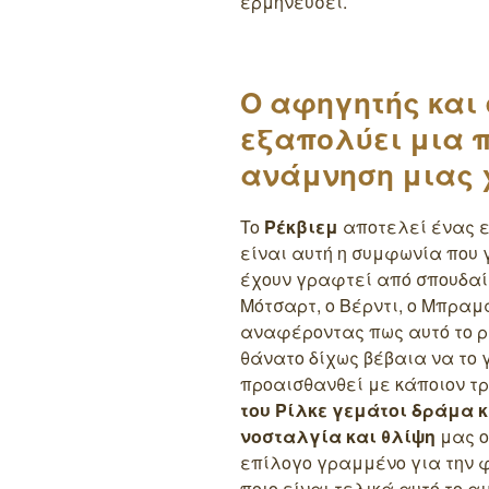
ερμηνεύσει.
Ο αφηγητής και
εξαπολύει μια 
ανάμνηση μιας 
To
Ρέκβιεμ
αποτελεί ένας 
είναι αυτή η συμφωνία που 
έχουν γραφτεί από σπουδαί
Μότσαρτ, ο Βέρντι, ο Μπραμς
αναφέροντας πως αυτό το ρ
θάνατο δίχως βέβαια να το
προαισθανθεί με κάποιον τρ
του Ρίλκε γεμάτοι δράμα 
νοσταλγία και θλίψη
μας ο
επίλογο γραμμένο για την φ
ποιο είναι τελικά αυτό το 