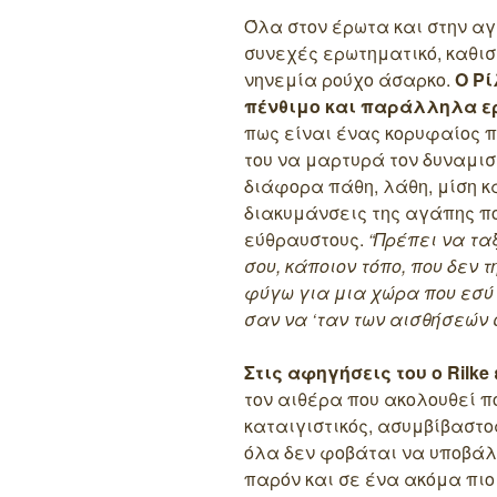
Όλα στον έρωτα και στην αγ
συνεχές ερωτηματικό, καθι
νηνεμία ρούχο άσαρκο.
Ο Ρί
πένθιμο και παράλληλα ε
πως είναι ένας κορυφαίος πο
του να μαρτυρά τον δυναμισ
διάφορα πάθη, λάθη, μίση κ
διακυμάνσεις της αγάπης πο
εύθραυστους.
“Πρέπει να τα
σου, κάποιον τόπο, που δεν 
φύγω για μια χώρα που εσύ π
σαν να ‘ταν των αισθήσεών σ
Στις αφηγήσεις του ο Rilk
τον αιθέρα που ακολουθεί π
καταιγιστικός, ασυμβίβαστο
όλα δεν φοβάται να υποβάλ
παρόν και σε ένα ακόμα πιο