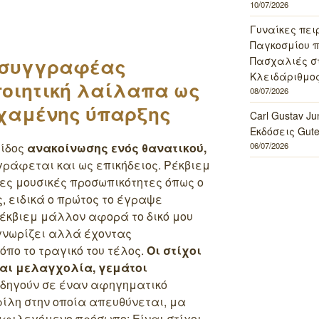
10/07/2026
Γυναίκες πει
Παγκοσμίου πο
Πασχαλιές σ
 συγγραφέας
Κλειδάριθμος
ποιητική λαίλαπα ως
08/07/2026
χαμένης ύπαρξης
Carl Gustav J
Εκδόσεις Gut
είδος
ανακοίνωσης ενός θανατικού,
06/07/2026
γράφεται και ως επικήδειος. Ρέκβιεμ
ες μουσικές προσωπικότητες όπως ο
, ειδικά ο πρώτος το έγραψε
έκβιεμ μάλλον αφορά το δικό μου
 γνωρίζει αλλά έχοντας
όπο το τραγικό του τέλος.
Οι στίχοι
και μελαγχολία, γεμάτοι
δηγούν σε έναν αφηγηματικό
ίλη στην οποία απευθύνεται, μα
αμφιλεγόμενο πρόσωπο; Είναι στίχοι