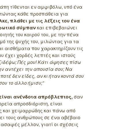
άπη τίθενται εν αμφιβόλω, υπό ένα
στώντας κάθε προσπάθεια για
λκε, πλάθει με τις λέξεις του ένα
ρωτικό σύμπαν
και επιβεβαιώνει
ιητής του καιρού του, με την πένα
μό της ψυχής του, μιλώντας για τα
αι αισθήματα που χαρακτηρίζουν τις
υ έχει χορδές λεπτές και ιστούς
ξιδέψω; Πές μου! Κάτι άφησες πίσω
την αντέχει την απουσία σου; Να
οτέ δεν είδες, αν κι ήταν κοντά σου
ου το άλλο ήμισυ;”
e είναι ανένδοτα απρόβλεπτος,
σαν
ορεία απροσδιόριστη, είναι
ς και χειμαρρώδης και πάνω από
ει τους ανθρώπους σε ένα αβέβαιο
 ασαφές μέλλον, γιατί οι σχέσεις