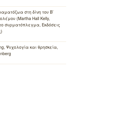
ραματόζωα στη δίνη του Β’
λέμου (Martha Hall Kelly,
το συρματόπλεγμα, Εκδόσεις
)
ung, Ψυχολογία και θρησκεία,
enberg