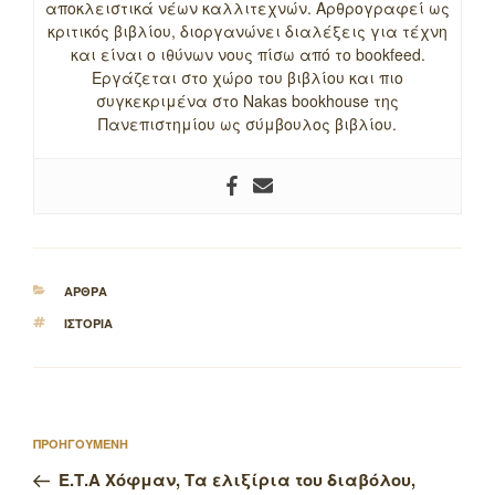
αποκλειστικά νέων καλλιτεχνών. Αρθρογραφεί ως
κριτικός βιβλίου, διοργανώνει διαλέξεις για τέχνη
και είναι ο ιθύνων νους πίσω από το bookfeed.
Εργάζεται στο χώρο του βιβλίου και πιο
συγκεκριμένα στο Nakas bookhouse της
Πανεπιστημίου ως σύμβουλος βιβλίου.
ΚΑΤΗΓΟΡΙΕΣ
ΑΡΘΡΑ
ΕΤΙΚΕΤΕΣ
ΙΣΤΟΡΙΑ
Πλοήγηση
Προηγούμενο
ΠΡΟΗΓΟΥΜΕΝΗ
άρθρων
άρθρο
Ε.Τ.Α Χόφμαν, Τα ελιξίρια του διαβόλου,