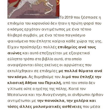
Το 2019 που ξέσπασε η
επιδημία του κορονοϊού δεν ήταν η πρώτη φορά που
ο κόσμος ερχόταν αντιμέτωπος με ένα τέτοιο
θλιβερό συμβάν, με ένα τέτοιο παγκόσμιο
φαινόμενο που έπληττε καίρια κάθε χώρα της γης.
Είχαν προϋπάρξει πολλές
επιδημίες ανά τους
αιώνες
και αυτό επεξηγείται με εξαιρετικά
εύληπτο τρόπο στο βιβλίο αυτό, στο οποίο
αναφέρονται όλες εκείνες οι αρρώστιες που
εκτυλίχθηκαν σε επιδημίες
με πολλά θύματα ανά
τον κόσμο.
Ας θυμηθούμε τον
λιμό που έπληξε την
κλασική Αθήνα του Περικλή,
από τον οποίο δεν
γλίτωσε ούτε ο ηγέτης της πόλης. Κατά τον
Μεσαίωνα και την Αναγέννηση, οι άνθρωποι ήρθαν
αντιμέτωποι με
την πανούκλα, την χολέρα και
τόσες άλλες μολυσματικές ασθένειες
που μέσα