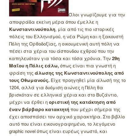
Όλοι γνωρίζουμε για την
αποφράδα εκείνη μέρα όπου έμελλε η
Κωνσταντινούπολη
, μία από τις πιο ιστορικές
πόλεις του Ελληνισμού, η νέα Ρώμη και η ξακουστή
Πόλη της Ορθοδοξίας, η οικουμενική αυτή πόλη να
πέσει στα χέρια του άσπονδου εχθρού που την
καπηλευόταν για τόσα και τόσα χρόνια. Την
29η
Μαΐου η Πόλις εάλω,
όπως είναι πια γνωστή η
φράση της
άλωσης της Κωνσταντινούπολης από
τους Οθωμανούς.
Είχε προηγηθεί μία άλωσή της το
1204, αλλά για δυόμιση αιώνες η Πόλη θα
βρισκόταν σε ελληνικά χέρια και στο Βυζάντιο,
μέχρι να έρθει η
οριστική της κατάκτηση από
έναν βάρβαρο κατακτητή
που μέχρι σήμερα της
έχει αποσπάσει τον αρχικό χαρακτήρα. Στο βιβλίο
αυτό που είναι εικονογραφημένο, το λεγόμενο
graphic novel όπως είναι ευρέως γνωστό, και