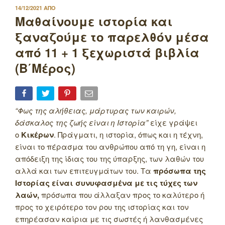
ΔΗΜΟΣΙΕΥΤΗΚΕ
14/12/2021
ΑΠΟ
ΣΤΙΣ
Μαθαίνουμε ιστορία και
ξαναζούμε το παρελθόν μέσα
από 11 + 1 ξεχωριστά βιβλία
(Β΄Μέρος)
“Φως της αλήθειας, μάρτυρας των καιρών,
δάσκαλος της ζωής είναι η Ιστορία”
είχε γράψει
ο
Κικέρων
. Πράγματι, η ιστορία, όπως και η τέχνη,
είναι το πέρασμα του ανθρώπου από τη γη, είναι η
απόδειξη της ίδιας του της ύπαρξης, των λαθών του
αλλά και των επιτευγμάτων του. Τα
πρόσωπα της
Ιστορίας είναι συνυφασμένα με τις τύχες των
λαών,
πρόσωπα που άλλαξαν προς το καλύτερο ή
προς το χειρότερο τον ρου της ιστορίας και τον
επηρέασαν καίρια με τις σωστές ή λανθασμένες