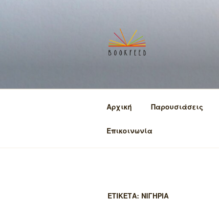
Μετάβαση
στο
περιεχόμενο
BOOKFEED
μοιραζόμαστε την αγάπη για
Αρχική
Παρουσιάσεις
Επικοινωνία
ΕΤΙΚΕΤΑ:
ΝΙΓΗΡΙΑ