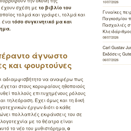
απορροφούν την σκόνη της
10/07/2026
 έχουν σχέση με
το βιβλίο του
Γυναίκες πει
ο οποίος τολμά και γράφει, τολμά και
Παγκοσμίου πο
ι ένα
τόσο συγκινητικό μα και
Πασχαλιές σ
ημα.
Κλειδάριθμος
08/07/2026
Carl Gustav J
πέραντο άγνωστο
Εκδόσεις Gut
06/07/2026
ες και φουρτούνες
αι αδιαμφισβήτητο να αναφέρω πως
έγεται στους κορυφαίους ηθοποιούς
δυθεί πολλούς επιτυχημένους ρόλους
αι τηλεόραση. Έχει όμως και τη δική
γοτεχνικών έργων διότι ο κάθε
ώνει πολλαπλές εκφάνσεις του σε
 λογοτεχνία με το θέατρο είναι
υτό το νέο του μυθιστόρημα,
ο