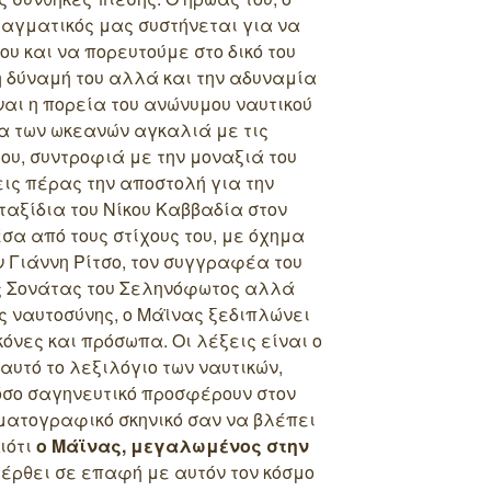
ραγματικός μας συστήνεται για να
του και να πορευτούμε στο δικό του
 δύναμή του αλλά και την αδυναμία
ναι η πορεία του ανώνυμου ναυτικού
α των ωκεανών αγκαλιά με τις
του, συντροφιά με την μοναξιά του
εις πέρας την αποστολή για την
 ταξίδια του Νίκου Καββαδία στον
α από τους στίχους του, με όχημα
ν Γιάννη Ρίτσο, τον συγγραφέα του
ς Σονάτας του Σεληνόφωτος αλλά
ης ναυτοσύνης, ο Μάϊνας ξεδιπλώνει
όνες και πρόσωπα. Οι λέξεις είναι ο
αυτό το λεξιλόγιο των ναυτικών,
τόσο σαγηνευτικό προσφέρουν στον
ματογραφικό σκηνικό σαν να βλέπει
ιότι
ο Μάϊνας, μεγαλωμένος στην
 έρθει σε επαφή με αυτόν τον κόσμο