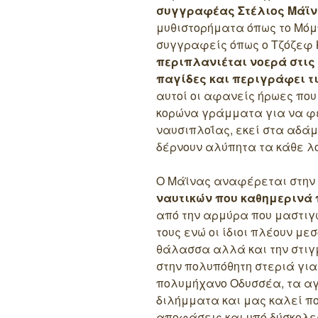
συγγραφέας Στέλιος Μάϊ
μυθιστορήματα όπως το Μόμ
συγγραφείς όπως ο Τζόζεφ 
περιπλανιέται νοερά στις
παγίδες και περιγράφει τι
αυτοί οι αφανείς ήρωες που
κορώνα γράμματα για να φέ
ναυσιπλοΐας, εκεί στα αδά
δέρνουν αλύπητα τα κάθε λ
Ο Μάϊνας αναφέρεται στην ί
ναυτικών που καθημερινά 
από την αρμύρα που μαστιγών
τους ενώ οι ίδιοι πλέουν μ
θάλασσα αλλά και την στιγ
στην πολυπόθητη στεριά για
πολυμήχανο Οδυσσέα, τα αγ
διλήμματα και μας καλεί π
αποφάσεις και υπό δύσκολες