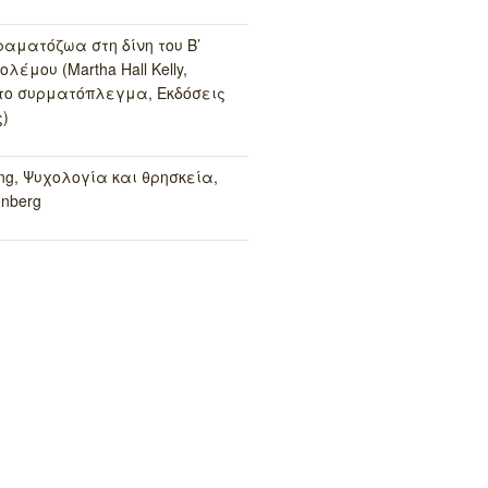
ραματόζωα στη δίνη του Β’
λέμου (Martha Hall Kelly,
το συρματόπλεγμα, Εκδόσεις
)
ung, Ψυχολογία και θρησκεία,
enberg