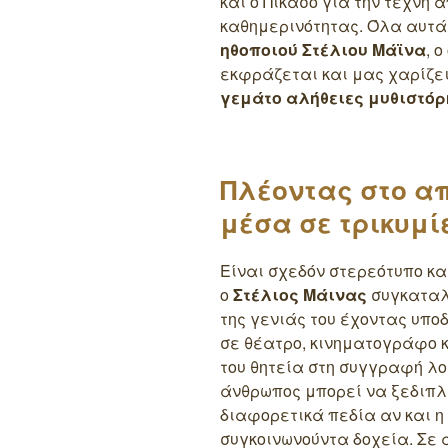
και ο Πικάσο για την τέχνη 
καθημερινότητας. Όλα αυτά
ηθοποιού Στέλιου Μάϊνα
, 
εκφράζεται και μας χαρίζε
γεμάτο αλήθειες μυθιστόρ
Πλέοντας στο α
μέσα σε τρικυμί
Είναι σχεδόν στερεότυπο κ
ο
Στέλιος Μάινας
συγκαταλ
της γενιάς του έχοντας υπο
σε θέατρο, κινηματογράφο κ
του θητεία στη συγγραφή λο
άνθρωπος μπορεί να ξεδιπλ
διαφορετικά πεδία αν και η
συγκοινωνούντα δοχεία. Σε α