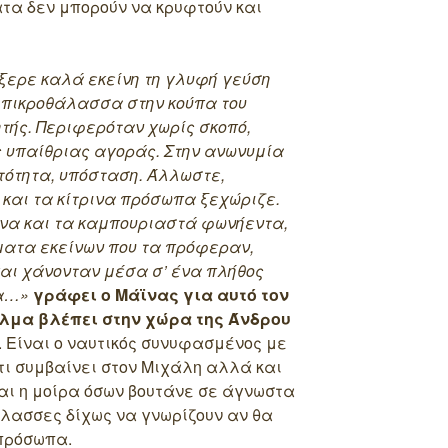
ατα δεν μπορούν να κρυφτούν και
 ήξερε καλά εκείνη τη γλυφή γεύση
ει πικροθάλασσα στην κούπα του
ητής. Περιφερόταν χωρίς σκοπό,
 υπαίθριας αγοράς. Στην ανωνυμία
τότητα, υπόσταση. Άλλωστε,
και τα κίτρινα πρόσωπα ξεχώριζε.
α και τα καμπουριαστά φωνήεντα,
ματα εκείνων που τα πρόφεραν,
και χάνονταν μέσα σ’ ένα πλήθος
ζα…»
γράφει ο Μάϊνας για αυτό τον
αλμα βλέπει στην χώρα της Άνδρου
. Είναι ο ναυτικός συνυφασμένος με
,τι συμβαίνει στον Μιχάλη αλλά και
αι η μοίρα όσων βουτάνε σε άγνωστα
άλασσες δίχως να γνωρίζουν αν θα
πρόσωπα.