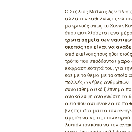
Ο Στέλιος Μάϊνας δεν πλατε
αλλά τον καθηλώνει ενώ τον
μακρινούς όπως το Χονγκ Κον
όπου εκτυλίσσεται ένα μέρο
τρωτά σημεία των ναυτικών
σκοπός του είναι να αναδε
από εκείνους τους ηθοποιού
τρόπο που υποδύονται χαρακ
εκφραστικότητά του, για τη
και με το θέμα με το οποίο
πολλές φλέβες ανθρώπων. 
συναισθηματικό ξύπνημα πο
ανακάλυψη αναγνώστη τα δρ
αυτό που αντανακλά το πάθ
βλέπει στα μάτια τον αναγν
άμεσα να γευτεί τον καρπό 
λοιπόν τον κόπο να τον ανα
γιατί έχει τόσα πολλά να μ