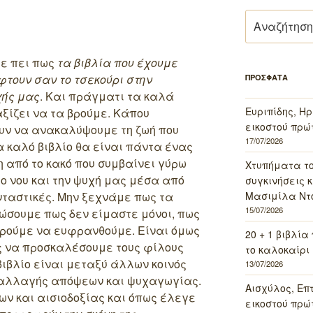
Αναζήτηση
για:
τε πει πως
τα βιβλία που έχουμε
φτουν σαν το τσεκούρι στην
ΠΡΟΣΦΑΤΑ
ής μας
. Και πράγματι τα καλά
Ευριπίδης, Ηρ
αξίζει να τα βρούμε. Κάπου
εικοστού πρώ
ουν να ανακαλύψουμε τη ζωή που
17/07/2026
α καλό βιβλίο θα είναι πάντα ένας
 από το κακό που συμβαίνει γύρω
Χτυπήματα τ
ο νου και την ψυχή μας μέσα από
συγκινήσεις κ
Μασιμίλα Ντό
νταστικές. Μην ξεχνάμε πως τα
15/07/2026
ιώσουμε πως δεν είμαστε μόνοι, πως
ρούμε να ευφρανθούμε. Είναι όμως
20 + 1 βιβλία
ς να προσκαλέσουμε τους φίλους
το καλοκαίρι 
βιβλίο είναι μεταξύ άλλων κοινός
13/07/2026
ταλλαγής απόψεων και ψυχαγωγίας.
Αισχύλος, Επ
ρων και αισιοδοξίας και όπως έλεγε
εικοστού πρώ