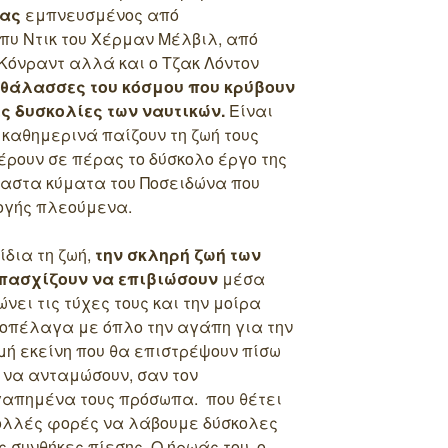
νας
εμπνευσμένος από
πυ Ντικ του Χέρμαν Μέλβιλ, από
Κόνραντ αλλά και ο Τζακ Λόντον
 θάλασσες του κόσμου που κρύβουν
ς δυσκολίες των ναυτικών.
Είναι
 καθημερινά παίζουν τη ζωή τους
ρουν σε πέρας το δύσκολο έργο της
μαστα κύματα του Ποσειδώνα που
ογής πλεούμενα.
δια τη ζωή,
την σκληρή ζωή των
πασχίζουν να επιβιώσουν
μέσα
ει τις τύχες τους και την μοίρα
εσοπέλαγα με όπλο την αγάπη για την
μή εκείνη που θα επιστρέψουν πίσω
 να ανταμώσουν, σαν τον
απημένα τους πρόσωπα. που θέτει
ολλές φορές να λάβουμε δύσκολες
 συνθήκες πίεσης. Ο ήρωάς του, ο