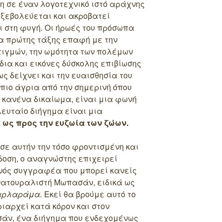
η σε έναν λογοτεχνικό ιστό αράχνης
 ξεβολεύεται και ακροβατεί
 στη φυγή. Οι ήρωές του πρόσωπα
ία πρώτης τάξης επαφή με την
τιγμών, την ωμότητα των πολέμων
ια και εικόνες δύσκολης επιβίωσης
ς δείχνει και την ευαισθησία του
 πιο άγρια από την σημερινή όπου
 κανένα δικαίωμα, είναι μια φωνή
λευταίο διήγημα είναι μια
 ως προς την ευζωία των ζώων.
 σε αυτήν την τόσο φροντισμένη και
δοση, ο αναγνώστης επιχειρεί
νός συγγραφέα που μπορεί κανείς
 νατουραλιστή Μωπασάν, ειδικά ως
ρλαράμα.
Εκεί θα βρούμε αυτό το
ριαρχεί κατά κόρον και στον
άν, ένα διήγημα που ενδεχομένως