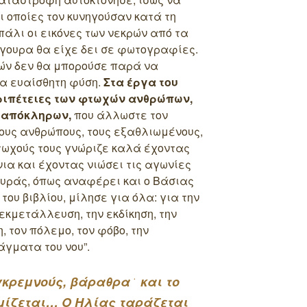
οι οποίες τον κυνηγούσαν κατά τη
 πάλι οι εικόνες των νεκρών από τα
γουρα θα είχε δει σε φωτογραφίες.
ιών δεν θα μπορούσε παρά να
ερα ευαίσθητη φύση.
Στα έργα του
ριπέτειες των φτωχών ανθρώπων,
 απόκληρων,
που άλλωστε τον
ους ανθρώπους, τους εξαθλιωμένους,
τωχούς τους γνώριζε καλά έχοντας
νια και έχοντας νιώσει τις αγωνίες
υτυράς, όπως αναφέρει και ο Βάσιας
ου βιβλίου, μίλησε για όλα: για την
εκμετάλλευση, την εκδίκηση, την
, τον πόλεμο, τον φόβο, την
νάγματα του νου”.
κρεμνούς, βάραθρα ͘ και το
εμίζεται… Ο Ηλίας ταράζεται