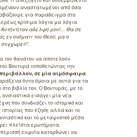
πομένουν αναστατωμένοι από όσα
Διαβάζουμε για παράδειγμα στο
ιερέως κρίσιμα λόγια μα λόγια
… Αυτήν ήταν αδελφή μου!… Θα σε
ς εν ονόματι του Θεού, μα ο
 συγχωρεί!”.
όνα του θανάτου να αποτελούν
του Βουτυρά τοποθετώντας την
περιβάλλον, σε μία ατμόσφαιρα
ράξενα όντα όμοια με αυτά για τα
στο βιβλίο του. Ο Βουτυράς, με το
, ουσιαστικά εισάγει μία νέα
χνη που συνδυάζει το ιστορικό και
ιστορίας που έζησε αλλά και το
φανταστικό και το μεταφυσικό μέσα
ρει πλείστα ερωτήματα.
 περισσή ευφυΐα κατορθώνει να