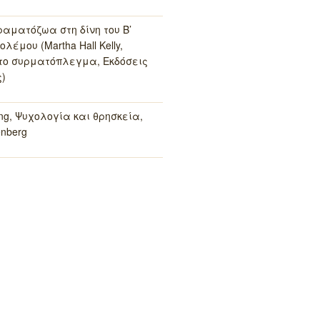
ραματόζωα στη δίνη του Β’
λέμου (Martha Hall Kelly,
το συρματόπλεγμα, Εκδόσεις
)
ung, Ψυχολογία και θρησκεία,
enberg