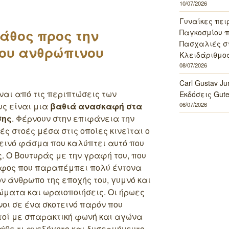
10/07/2026
Γυναίκες πει
άθος προς την
Παγκοσμίου πο
Πασχαλιές σ
ου ανθρώπινου
Κλειδάριθμος
08/07/2026
Carl Gustav J
ναι από τις περιπτώσεις των
Εκδόσεις Gut
υς είναι μια
βαθιά ανασκαφή στα
06/07/2026
σης
. Φέρνουν στην επιφάνεια την
ές στοές μέσα στις οποίες κινείται ο
τεινό φάσμα που καλύπτει αυτό που
. Ο Βουτυράς με την γραφή του, που
 ύφος που παραπέμπει πολύ έντονα
ν άνθρωπο της εποχής του, γυμνό και
ματα και ωραιοποιήσεις. Οι ήρωες
νοι σε ένα σκοτεινό παρόν που
αυτοί με σπαρακτική φωνή και αγώνα
άθε τι ανεξήγητο και δυσερμήνευτο