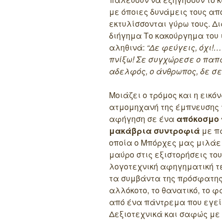
με όποιες δυνάμεις τους α
εκτυλίσσονται γύρω τους. 
διήγημα Το κακούργημα του 
αληθινά:
“Δε φεύγεις, όχι!
πνίξω! Σε συγχώρεσε ο παπά
αδελφός, ο άνθρωπος, δε σε
Μοιάζει ο τρόμος και η εικ
ατμομηχανή της έμπνευσης 
αφήγηση σε ένα
απόκοσμο 
μακάβρια συντροφιά
με πα
οποία ο Μπόρχες μας μιλάει 
μαύρο στις εξιστορήσεις του
λογοτεχνική αφηγηματική τέ
τα συμβάντα της πρόσφατης 
αλλόκοτο, το θανατικό, το 
από ένα πάντρεμα που εγεί
Δεξιοτεχνικά και σαφώς με