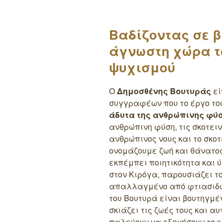
Βαδίζοντας σε β
άγνωστη χώρα τ
ψυχισμού
Ο
Δημοσθένης Βουτυράς
εί
συγγραφέων που το έργο το
άδυτα της ανθρώπινης φύ
ανθρώπινη φύση, τις σκοτειν
ανθρώπινος νους και το σκο
ονομάζουμε ζωή και θάνατος
εκπέμπει ποιητικότητα και
στον Κιρόγα, παρουσιάζει το
απαλλαγμένο από φτιασιδώ
του Βουτυρά είναι βουτηγμέ
σκιάζει τις ζωές τους και 
παλεύουν να εξηγήσουν το κ