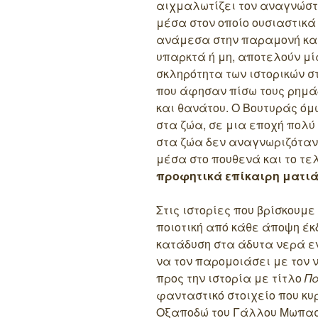
αιχμαλωτίζει τον αναγνώστ
μέσα στον οποίο ουσιαστικά
ανάμεσα στην παραμονή και
υπαρκτά ή μη, αποτελούν μ
σκληρότητα των ιστορικών σ
που άφησαν πίσω τους ρημάδ
και θανάτου. Ο Βουτυράς όμω
στα ζώα, σε μια εποχή πολύ
στα ζώα δεν αναγνωριζόταν
μέσα στο πουθενά και το τε
προφητικά επίκαιρη ματιά
Στις ιστορίες που βρίσκουμε
ποιοτική από κάθε άποψη έκ
κατάδυση στα άδυτα νερά ε
να τον παρομοιάσει με τον
προς την ιστορία με τίτλο
Πα
φανταστικό στοιχείο που κυ
Οξαποδώ του Γάλλου Μωπασ