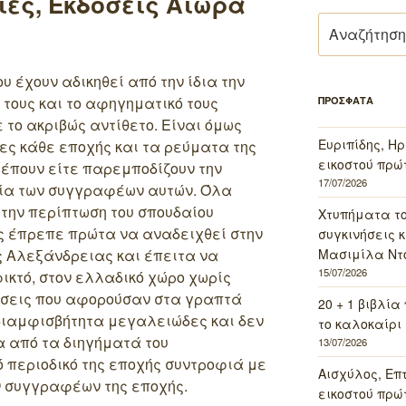
ίες, Εκδόσεις Αιώρα
Αναζήτηση
για:
υ έχουν αδικηθεί από την ίδια την
 τους και το αφηγηματικό τους
ΠΡΟΣΦΑΤΑ
 το ακριβώς αντίθετο. Είναι όμως
Ευριπίδης, Ηρ
ίες κάθε εποχής και τα ρεύματα της
εικοστού πρώ
ρέπουν είτε παρεμποδίζουν την
17/07/2026
εία των συγγραφέων αυτών. Όλα
την περίπτωση του σπουδαίου
Χτυπήματα τ
ιος έπρεπε πρώτα να αναδειχθεί στην
συγκινήσεις κ
Μασιμίλα Ντό
ς Αλεξάνδρειας και έπειτα να
15/07/2026
φικτό, στον ελλαδικό χώρο χωρίς
έσεις που αφορούσαν στα γραπτά
20 + 1 βιβλία
αδιαμφισβήτητα μεγαλειώδες και δεν
το καλοκαίρι 
να από τα διηγήματά του
13/07/2026
 περιοδικό της εποχής συντροφιά με
Αισχύλος, Επ
 συγγραφέων της εποχής.
εικοστού πρώ