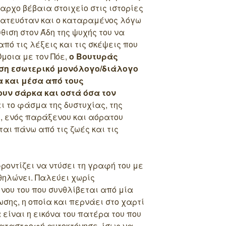
αρχο βέβαια στοιχείο στις ιστορίες
ματευόταν και ο καταραμένος λόγω
ύθιση στον Άδη της ψυχής του να
πό τις λέξεις και τις σκέψεις που
μοια με τον Πόε,
ο Βουτυράς
άση εσωτερικό μονόλογο/διάλογο
α και μέσα από τους
υν σάρκα και οστά όσα τον
 το φάσμα της δυστυχίας, της
, ενός παράξενου και αόρατου
αι πάνω από τις ζωές και τις
ροντίζει να ντύσει τη γραφή του με
αθηλώνει. Παλεύει χωρίς
 νου του που συνθλίβεται από μία
σης, η οποία και περνάει στο χαρτί
 είναι η εικόνα του πατέρα του που
καταστροφή αυτοκτόνησε, ίσως να