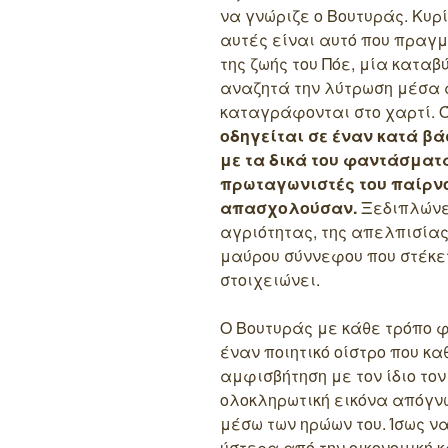
να γνώριζε ο Βουτυράς. Κυρί
αυτές είναι αυτό που πραγ
της ζωής του Πόε, μία καταβ
αναζητά την λύτρωση μέσα α
καταγράφονται στο χαρτί. Ό
οδηγείται σε έναν κατά β
με τα δικά του φαντάσματ
πρωταγωνιστές του παίρνο
απασχολούσαν.
Ξεδιπλώνει
αγριότητας, της απελπισίας
μαύρου σύννεφου που στέκετ
στοιχειώνει.
Ο Βουτυράς με κάθε τρόπο φ
έναν ποιητικό οίστρο που κ
αμφισβήτηση με τον ίδιο τον
ολοκληρωτική εικόνα απόγνω
μέσω των ηρώων του. Ίσως να
ύστερα από την οικονομική 