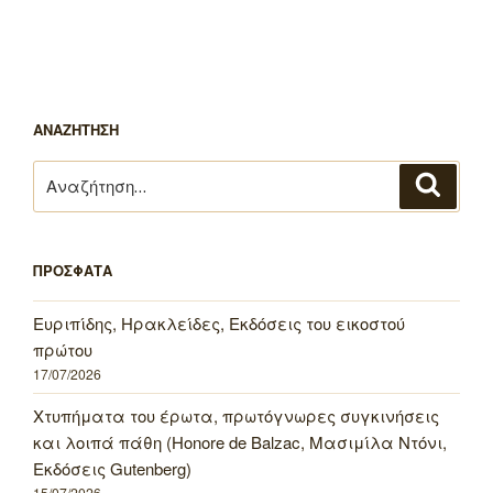
ΑΝΑΖΗΤΗΣΗ
Αναζήτηση
Αναζή
για:
ΠΡΟΣΦΑΤΑ
Ευριπίδης, Ηρακλείδες, Εκδόσεις του εικοστού
πρώτου
17/07/2026
Χτυπήματα του έρωτα, πρωτόγνωρες συγκινήσεις
και λοιπά πάθη (Honore de Balzac, Μασιμίλα Ντόνι,
Εκδόσεις Gutenberg)
15/07/2026