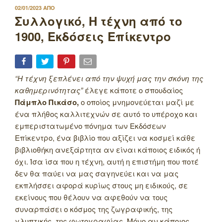
ΔΗΜΟΣΙΕΥΤΗΚΕ
02/01/2023
ΑΠΟ
ΣΤΙΣ
Συλλογικό, Η τέχνη από το
1900, Εκδόσεις Επίκεντρο
“Η τέχνη ξεπλένει από την ψυχή μας την σκόνη της
καθημερινότητας”
έλεγε κάποτε ο σπουδαίος
Πάμπλο Πικάσο,
ο οποίος μνημονεύεται μαζί με
ένα πλήθος καλλιτεχνών σε αυτό το υπέροχο και
εμπεριστατωμένο πόνημα των Εκδόσεων
Επίκεντρο, ένα βιβλίο που αξίζει να κοσμεί κάθε
βιβλιοθήκη ανεξάρτητα αν είναι κάποιος ειδικός ή
όχι. Ίσα ίσα που η τέχνη, αυτή η επιστήμη που ποτέ
δεν θα παύει να μας σαγηνεύει και να μας
εκπλήσσει αφορά κυρίως στους μη ειδικούς, σε
εκείνους που θέλουν να αφεθούν να τους
συναρπάσει ο κόσμος της ζωγραφικής, της
γλυπτικής, της φωτογραφίας. Μόνο αν κάποιος