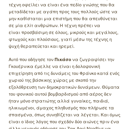
τέχνη οφείλει να είναι ένα πεδίο γνώσης που θα
μεταδίδεται με αγάπη προς τους πολλούς ώστε να
μην καθίσταται μια επιστήμη που θα απευθύνεται
σε μία ελίτ ανθρώπων. Η τέχνη πρέπει να
είναι προσβάσιμη σε όλους, μικρούς και μεγάλους,
φτωχούς και πλούσιους, γιατί μέσω της τέχνης η
ψυχή θεραπεύεται και ηρεμεί.
Αυτό που οδήγησε τον
Πικάσο
να ζωγραφίσει την
Γκουέρνικα έμελλε να είναι η δολοφονική
επιχείρηση από τις δυνάμεις του Φράνκο κατά ενός
χωριού της βάσκικης χώρας με σκοπό την
εξολόθρευση των δημοκρατικών δυνάμεων. Θύματα
του φονικού αυτού βομβαρδισμού από αέρος δεν
ήταν μόνο στρατιώτης αλλά γυναίκες, παιδιά,
ηλικιωμένοι, άμαχος πληθυσμός που πλήρωσε τα
σπασμένα, όπως συνηθίζεται να λέγεται. Και όμως
είναι ο ίδιος λόγος που σχεδόν δύο αιώνες πριν ένα
άλλο γεγονός οδήγησε τον Ζακ Λουί Νταβίντ να