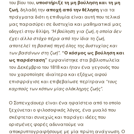
του βίου του,
υποστήριξε τη μη βούληση και τη μη
ζωή
, δηλαδή την
αποχή από την θέληση
για τα
πράγματα διότι η επιθυμία είναι αυτή που τελικά
μας παρασύρει σε δυστυχία και μαθηματικά μας
οδηγεί στην θλίψη.
“Η βούληση για ζωή, η οποία δεν
έχει άλλο στόχο πέρα από την ίδια τη ζωή,
αποτελεί τη βασική πηγή όλης της δυστυχίας και
των βασάνων στη ζωή”.
“Ο κόσμος ως βούληση και
ως παράσταση”
εμφανίστηκε στα βιβλιοπωλεία
τον Δεκέμβριο του 1818 και ήταν ένα γεγονός που
τον χαροποίησε ιδιαίτερα και εξόχως αφού
επισφράγισε και επιβεβαίωσε περίτρανα
“τους
καρπούς των κόπων μίας ολόκληρης ζωής”.
Ο Σοπενχάουερ είναι ένα ηφαίστειο από το οποίο
ξεχύνεται ο φιλοσοφικός λόγος, ένα μυαλό που
σκέφτεται συνεχώς και παράγει ιδέες που
ορισμένες φορές αδυνατούμε να
αποκρυπτογραφήσουμε με μία πρώτη ανάγνωση. Ο