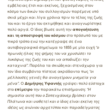
εμβέλειας έτσι και εκείνος, ξεχασμένος στον
κόσμο των δικών του συλλογισμών παρέμενε υπό
σκιά μέχρι και λίγα χρόνια πριν το τέλος της ζωής
του και το έργο του εκτιμήθηκε και αναγνωρίστηκε
πολύ αργά. Ο ίδιος βίωσε αυτή την
απογοήτευση
και τη αποστροφή του κόσμου
στο πρόσωπό του με
πικρό τρόπο ενώ την κατέγραψε σε ένα
αυτοβιογραφικό σημείωμα το 1855 με μία ευχή
“ο
πρωινός ήλιος της φήμης του να χρυσώσει το
λυκόφως της ζωής του και να αποδιώξει την
καταχνιά”.
Παρόλα τα σκιώδη και στενάχωρα για
τον ίδιο συμβάντα πίστευε ακράδαντα πως
“οι
μέλλουσες γενιές θα αναγείρουν μνημεία για
μένα”.
Ο
Δημήτρης Υφαντής
γράφει πολύ εύστοχα
στο
επίμετρο
την παρακάτω επισήμανση:
“Η
σημασία αυτή που ο Σοπενχάουερ βρίσκει στον
Πλάτωνα και υιοθετεί και ο ίδιος είναι εκείνη της
ιδέας ως αιώνιου αρχετύπου και παραδείγματος