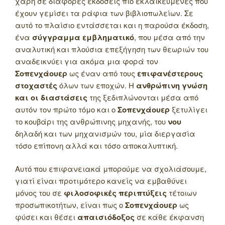
χάρη σε διάφορες εκδόσεις πιο εκλαϊκευμένες που
έχουν γεμίσει τα ράφια των βιβλιοπωλείων. Σε
αυτό το πλαίσιο εντάσσεται και η παρούσα έκδοση,
ένα
σύγγραμμα εμβληματικό
, που μέσα από την
αναλυτική και πλούσια επεξήγηση των θεωριών του
αναδεικνύει για ακόμα μια φορά τον
Σοπενχάουερ
ως έναν από τους
επιφανέστερους
στοχαστές
όλων των εποχών. Η
ανθρώπινη γνώση
και οι διαστάσεις
της ξεδιπλώνονται μέσα από
αυτόν τον πρώτο τόμο και ο
Σοπενχάουερ
ξετυλίγει
το κουβάρι της ανθρώπινης μηχανής, του
νου
δηλαδή και των μηχανισμών του, μία διεργασία
τόσο επίπονη αλλά και τόσο αποκαλυπτική.
Αυτό που επιφανειακά μπορούμε να σχολιάσουμε,
γιατί είναι προτιμότερο κανείς να εμβαθύνει
μόνος του σε
φιλοσοφικές περιπτύξεις
τέτοιων
προσωπικοτήτων, είναι πως ο
Σοπενχάουερ
ως
φύσει και θέσει
απαισιόδοξος
σε κάθε έκφανση