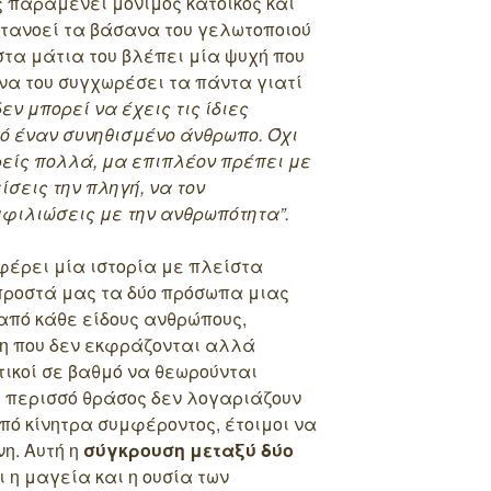
 παραμένει μόνιμος κάτοικος και
ατανοεί τα βάσανα του γελωτοποιού
στα μάτια του βλέπει μία ψυχή που
 να του συγχωρέσει τα πάντα γιατί
εν μπορεί να έχεις τις ίδιες
πό έναν συνηθισμένο άνθρωπο. Όχι
ρείς πολλά, μα επιπλέον πρέπει με
ίσεις την πληγή, να τον
μφιλιώσεις με την ανθρωπότητα”.
έρει μία ιστορία με πλείστα
ροστά μας τα δύο πρόσωπα μιας
από κάθε είδους ανθρώπους,
η που δεν εκφράζονται αλλά
ικοί σε βαθμό να θεωρούνται
ε περισσό θράσος δεν λογαριάζουν
ό κίνητρα συμφέροντος, έτοιμοι να
η. Αυτή η
σύγκρουση μεταξύ δύο
 η μαγεία και η ουσία των