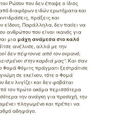
ου Ρώσου που δεν έπαψε ο ίδιος
από διαφόρων ειδών ερωτήματα και
ντιδράσεις, πράξεις και
υ είδους. Παράλληλα, δεν παύει να
του ανθρώπου που είναι ικανός για
ναι μια
μάχη ανάμεσα στο καλό
 Νίτσε ανέλυσε, αλλά με την
ιροί δεν πέφτουνε από τον ουρανό,
λεισμένοι στην καρδιά μας”
. Και σαν
ο Φομά Φόμιτς πράγματι ξεστράτισε
γνώμη σε εκείνον, τότε ο Φομά
ου δεν λυγίζει και δεν φοβάται
από τον πρώτο ακόμα περισσότερα
σότερα την ανάγκη για προσοχή, την
ραμένει πληγωμένο και πρέπει να
βαθμό αδηφάγο.