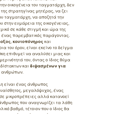
την οικογένεια του ταγματάρχη, δεν
 της στρατηγίνας μητέρας, να ζει
ου ταγματάρχη, να αποζητά την
υ στην ευμάρεια της οικογένειας,
ρικό σε κάθε στιγμή και ώρα της
ι ένας παρεμβατικός παράγοντας.
δοξος
,
κουτοπόνηρος
και
οια του όρου, είναι εκείνο το δείγμα
κη επιθυμεί να αναλύσει μιας και
ερινότητά του, όντας ο ίδιος θύμα
δίστακτων και
διψασμένων για
ανθρώπων.
η είναι ένας άνθρωπος
ευαίσθητος, μεγαλόψυχος, ένας
 σε μικροπρέπειες αλλά κατανοεί
 άνθρωπος που αναγνωρίζει τα λάθη
λικό βαθμό, τέτοιον που ο ίδιος θα