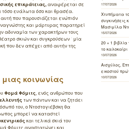
σικής επικράτειας,
αναφέρεται σε
17/07/2026
 τόσο ευάλωτα όσο και θρασέα.
Χτυπήματα τ
 αυτή που παρουσιάζεται ενώπιόν
συγκινήσεις κ
αναγνώστης και μάρτυρας παρατηρεί
Μασιμίλα Ντό
ην αδυναμία των χαρακτήρων τους
15/07/2026
έατρο σκιών και συγκρούσεων ͘ μία
20 + 1 βιβλία
ή που δεν απέχει από αυτήν της
το καλοκαίρι 
13/07/2026
Αισχύλος, Επ
εικοστού πρώ
 μιας κοινωνίας
10/07/2026
ου
Φομά Φόμιτς
, ενός ανθρώπου που
αλλευτής
των πάντων και να ζητάει
όσωπό του, ο Ντοστογιέβσκη θα
ρωπος μπορεί να καταστεί
κεντρικός
και τελικά σκιά του
ομά Φόμιτς αναστατώνει και