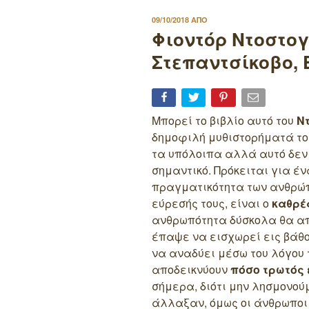
ΔΗΜΟΣΙΕΥΤΗΚΕ
09/10/2018
ΑΠΟ
ΣΤΙΣ
Φιοντόρ Ντοστογ
Στεπαντσίκοβο, 
Μπορεί το βιβλίο αυτό του
Ν
δημοφιλή μυθιστορήματά του
τα υπόλοιπα αλλά αυτό δεν 
σημαντικό. Πρόκειται για έ
πραγματικότητα των ανθρώπ
εύρεσής τους, είναι ο
καθρέ
ανθρωπότητα δύσκολα θα απ
έπαψε να εισχωρεί εις βάθο
να αναδύει μέσω του λόγου 
αποδεικνύουν
πόσο τρωτός 
σήμερα, διότι μην λησμονού
άλλαξαν, όμως οι άνθρωποι 