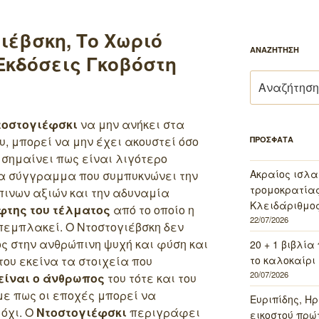
ιέβσκη, Το Χωριό
ΑΝΑΖΗΤΗΣΗ
Εκδόσεις Γκοβόστη
Αναζήτηση
για:
τοστογιέφσκι
να μην ανήκει στα
, μπορεί να μην έχει ακουστεί όσο
ΠΡΟΣΦΑΤΑ
σημαίνει πως είναι λιγότερο
Ακραίος ισλα
να σύγγραμμα που συμπυκνώνει την
τρομοκρατίας 
ινων αξιών και την αδυναμία
Κλειδάριθμος
φτης του τέλματος
από το οποίο η
22/07/2026
εμπλακεί. Ο Ντοστογιέβσκη δεν
ς στην ανθρώπινη ψυχή και φύση και
20 + 1 βιβλία
το καλοκαίρι 
του εκείνα τα στοιχεία που
20/07/2026
είναι ο άνθρωπος
του τότε και του
με πως οι εποχές μπορεί να
Ευριπίδης, Ηρ
όχι.
Ο
Ντοστογιέφσκι
περιγράφει
εικοστού πρώ