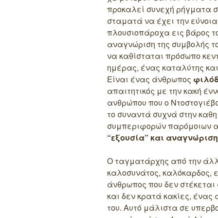
προκαλεί συνεχή ρήγματα σ
σταματά να έχει την εύνοια
πλουσιοπάροχα εις βάρος τ
αναγνώριση της συμβολής το
να καθίσταται πρόσωπο κεντ
ημέρας, ένας καταλύτης κα
Είναι ένας άνθρωπος
φιλό
απαιτητικός με την κακή ένν
ανθρώπου που ο Ντοστογιέβσ
το συναντά συχνά στην καθημ
συμπεριφορών παρόμοιων α
“εξουσία” και αναγνώριση
Ο ταγματάρχης από την άλλ
καλοσυνάτος, καλόκαρδος, 
άνθρωπος που δεν στέκεται
και δεν κρατά κακίες, ένας
του. Αυτό μάλιστα σε υπερβο