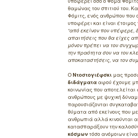
υποφέρει όσο ο Φομά Φόμιτς
θαμώνας του σπιτιού του. Κ
Φόμιτς, ενός ανθρώπου που 
υποφέρει και είναι έτοιμος
“από εκείνον που υπέφερε, δ
απαιτήσεις που θα είχες α
μόνον πρέπει να του συγχω
την πραότητα σου να του κλε
αποκαταστήσεις, να τον συ
Ο
Ντοστογιέφσκι
μας προσφ
διδάγματα
αφού έχουμε μπ
κοινωνίας που αποτελείται 
ανθρώπους με ψυχική δύναμ
παρουσιάζονται συγκαταβατ
θύματα από εκείνους που μ
ανθρωπιά αλλά κινούνται απ
κατασπαράξουν την καλοσύν
κόσμων
τόσο ανόμοιων είναι