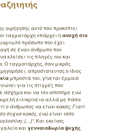
ναζητητής
της αφήγησης αυτό που προκύπτει
του ταγματάρχη υπάρχει η
ανοχή στο
 αμαρτωλό πρόσωπο που έχει
ταγή σε έναν άνθρωπο που
να κλείσει τις πληγές του και
α. Ο ταγματάρχης, σαν μικρός
αρηγορήσει, απροστάτευτος ο ίδιος
ακία
μπροστά του, γίνεται έρμαιό
νιώνει για τις στιγμές που
ε άσχημα και να τον αποπήρε ενώ
ε αφελή ειλικρίνεια αλλά με πάσα
τί ο άνθρωπος να είναι κακός; Γιατί
όσο συχνά κακός, ενώ είναι τόσο
αλοσύνη; {…}”
. Και εκείνος
εγαλείο και
γενναιοδωρία ψυχής